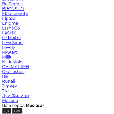
Be Perfect
BRONSUN
Ekko beauty
Elpaza
Enigma
Lash&Go
LASHY
Le Maitre
LevisSime
Lovely
MAKart
Millit
Nikk Mole
OH! MY LASH
OkoLashes
Rili
Runail
Timkey
TNL
Луи Филипп
Москва
Ваш город
Москва
?