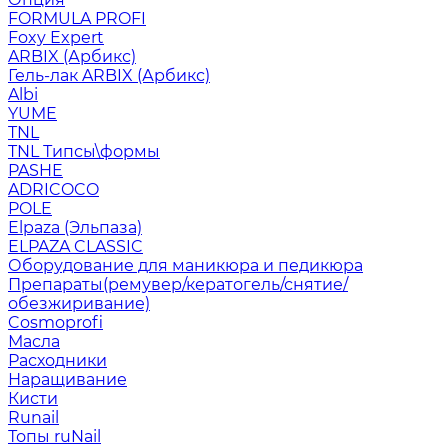
FORMULA PROFI
Foxy Expert
ARBIX (Арбикс)
Гель-лак ARBIX (Арбикс)
Albi
YUME
TNL
TNL Типсы\формы
PASHE
ADRICOCO
POLE
Elpaza (Эльпаза)
ELPAZA CLASSIC
Оборудование для маникюра и педикюра
Препараты(ремувер/кератогель/снятие/
обезжиривание)
Cosmoprofi
Масла
Расходники
Наращивание
Кисти
Runail
Топы ruNail