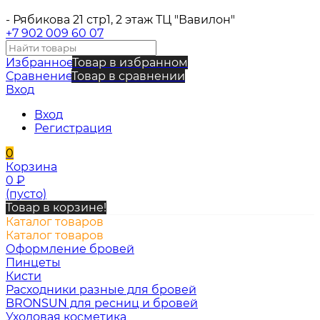
- Рябикова 21 стр1, 2 этаж ТЦ "Вавилон"
+7 902 009 60 07
Избранное
Товар в избранном
Сравнение
Товар в сравнении
Вход
Вход
Регистрация
0
Корзина
0
₽
(пусто)
Товар в корзине!
Каталог товаров
Каталог товаров
Оформление бровей
Пинцеты
Кисти
Расходники разные для бровей
BRONSUN для ресниц и бровей
Уходовая косметика