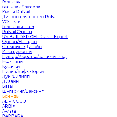
Гель-лак
гель-лак Shimeria
Кисти RuNail
Дизайн для ногтей RuNail
УФ-гели
Гель-лаки Liker
RuNail Фрезы
UV BUILDER GEL Runail Expert
Фрезы/Насадки
Стемпинг/Дизайн
Инструменты
Пушер/Кюретка/зажимы и т.д
Ножницы
Кусачки
Пилки/Бафы/Тёрки
Луи Филипп
Дизайн
Базы
Шугаринг/Ваксинг
Бренды
ADRICOCO
ARBIX
Awista
BARBARA