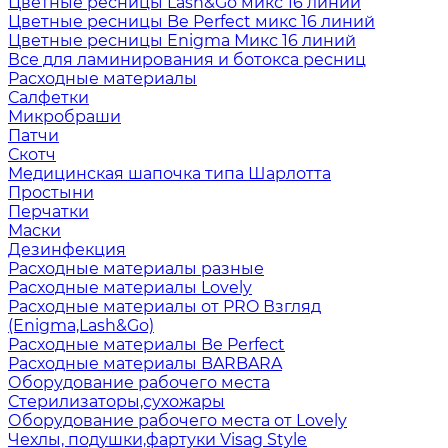
Цветные ресницы Lash&Go микс 16 линий
Цветные ресницы Be Perfect микс 16 линий
Цветные ресницы Enigma Микс 16 линий
Все для ламинирования и ботокса ресниц
Расходные материалы
Салфетки
Микробраши
Патчи
Скотч
Медицинская шапочка типа Шарлотта
Простыни
Перчатки
Маски
Дезинфекция
Расходные материалы разные
Расходные материалы Lovely
Расходные материалы от PRO Взгляд
(Enigma,Lash&Go)
Расходные материалы Be Perfect
Расходные материалы BARBARA
Оборудование рабочего места
Стерилизаторы,сухожары
Оборудование рабочего места от Lovely
Чехлы, подушки,фартуки Visag Style