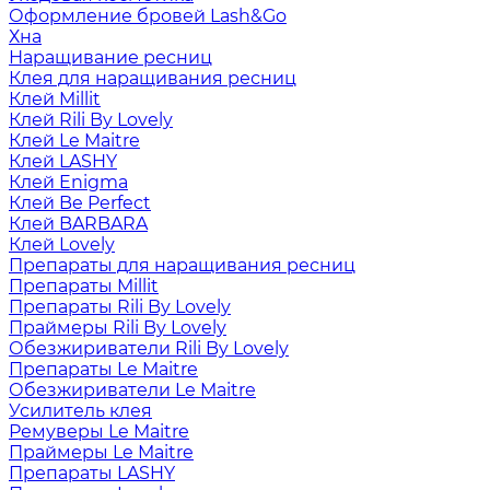
Оформление бровей Lash&Go
Хна
Наращивание ресниц
Клея для наращивания ресниц
Клей Millit
Клей Rili By Lovely
Клей Le Maitre
Клей LASHY
Клей Enigma
Клей Be Perfect
Клей BARBARA
Клей Lovely
Препараты для наращивания ресниц
Препараты Millit
Препараты Rili By Lovely
Праймеры Rili By Lovely
Обезжириватели Rili By Lovely
Препараты Le Maitre
Обезжириватели Le Maitre
Усилитель клея
Ремуверы Le Maitre
Праймеры Le Maitre
Препараты LASHY