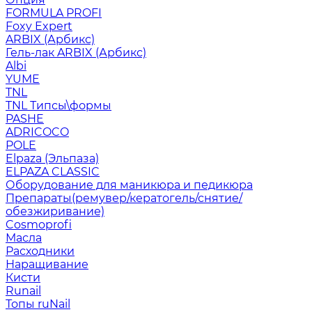
FORMULA PROFI
Foxy Expert
ARBIX (Арбикс)
Гель-лак ARBIX (Арбикс)
Albi
YUME
TNL
TNL Типсы\формы
PASHE
ADRICOCO
POLE
Elpaza (Эльпаза)
ELPAZA CLASSIC
Оборудование для маникюра и педикюра
Препараты(ремувер/кератогель/снятие/
обезжиривание)
Cosmoprofi
Масла
Расходники
Наращивание
Кисти
Runail
Топы ruNail