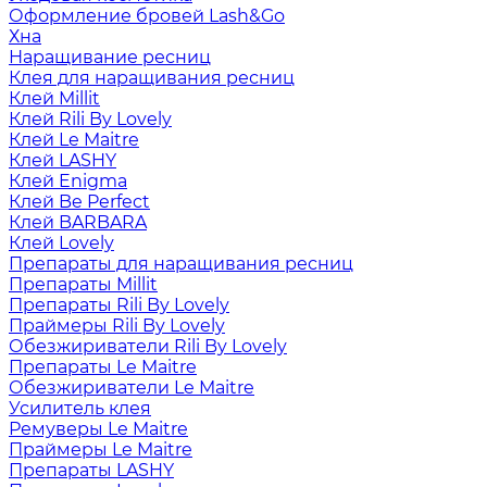
Оформление бровей Lash&Go
Хна
Наращивание ресниц
Клея для наращивания ресниц
Клей Millit
Клей Rili By Lovely
Клей Le Maitre
Клей LASHY
Клей Enigma
Клей Be Perfect
Клей BARBARA
Клей Lovely
Препараты для наращивания ресниц
Препараты Millit
Препараты Rili By Lovely
Праймеры Rili By Lovely
Обезжириватели Rili By Lovely
Препараты Le Maitre
Обезжириватели Le Maitre
Усилитель клея
Ремуверы Le Maitre
Праймеры Le Maitre
Препараты LASHY