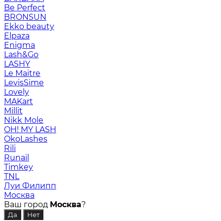
Be Perfect
BRONSUN
Ekko beauty
Elpaza
Enigma
Lash&Go
LASHY
Le Maitre
LevisSime
Lovely
MAKart
Millit
Nikk Mole
OH! MY LASH
OkoLashes
Rili
Runail
Timkey
TNL
Луи Филипп
Москва
Ваш город
Москва
?