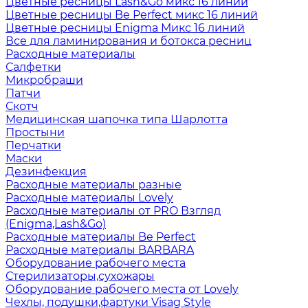
Цветные ресницы Lash&Go микс 16 линий
Цветные ресницы Be Perfect микс 16 линий
Цветные ресницы Enigma Микс 16 линий
Все для ламинирования и ботокса ресниц
Расходные материалы
Салфетки
Микробраши
Патчи
Скотч
Медицинская шапочка типа Шарлотта
Простыни
Перчатки
Маски
Дезинфекция
Расходные материалы разные
Расходные материалы Lovely
Расходные материалы от PRO Взгляд
(Enigma,Lash&Go)
Расходные материалы Be Perfect
Расходные материалы BARBARA
Оборудование рабочего места
Стерилизаторы,сухожары
Оборудование рабочего места от Lovely
Чехлы, подушки,фартуки Visag Style