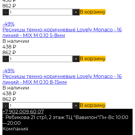
438
₽
862
₽
В корзину
-
+
-49%
Ресницы темно-коричневые Lovely Monaco - 16
линий - MIX M 0.10 5-8мм
В наличии
438
₽
862
₽
В корзину
-
+
-49%
Ресницы темно-коричневые Lovely Monaco - 16
линий - MIX M 0.10 8-15мм
В наличии
438
₽
862
₽
В корзину
-
+
+7 902 009 60 07
- Рябикова 21 стр1, 2 этаж ТЦ "Вавилон"
Пн-Вс 10:00
—20:00
Компания