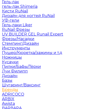
Гель-лак
гель-лак Shimeria
Кисти RuNail
Дизайн для ногтей RuNail
УФ-гели
Гель-лаки Liker
RuNail Фрезы
UV BUILDER GEL Runail Expert
Фрезы/Насадки
Стемпинг/Дизайн
Инструменты
Пушер/Кюретка/зажимы и т.д
Ножницы
Кусачки
Пилки/Бафы/Тёрки
Луи Филипп
Дизайн
Базы
Шугаринг/Ваксинг
Бренды
ADRICOCO
ARBIX
Awista
BARBARA