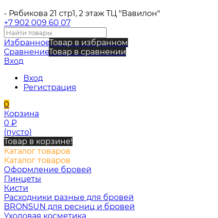
- Рябикова 21 стр1, 2 этаж ТЦ "Вавилон"
+7 902 009 60 07
Избранное
Товар в избранном
Сравнение
Товар в сравнении
Вход
Вход
Регистрация
0
Корзина
0
₽
(пусто)
Товар в корзине!
Каталог товаров
Каталог товаров
Оформление бровей
Пинцеты
Кисти
Расходники разные для бровей
BRONSUN для ресниц и бровей
Уходовая косметика