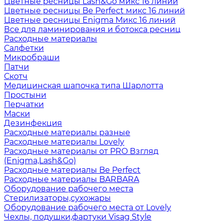
Цветные ресницы Lash&Go микс 16 линий
Цветные ресницы Be Perfect микс 16 линий
Цветные ресницы Enigma Микс 16 линий
Все для ламинирования и ботокса ресниц
Расходные материалы
Салфетки
Микробраши
Патчи
Скотч
Медицинская шапочка типа Шарлотта
Простыни
Перчатки
Маски
Дезинфекция
Расходные материалы разные
Расходные материалы Lovely
Расходные материалы от PRO Взгляд
(Enigma,Lash&Go)
Расходные материалы Be Perfect
Расходные материалы BARBARA
Оборудование рабочего места
Стерилизаторы,сухожары
Оборудование рабочего места от Lovely
Чехлы, подушки,фартуки Visag Style