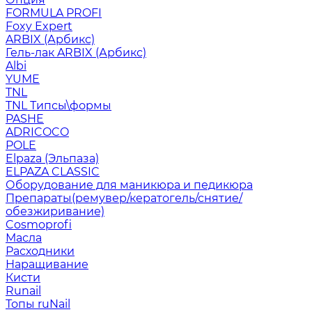
FORMULA PROFI
Foxy Expert
ARBIX (Арбикс)
Гель-лак ARBIX (Арбикс)
Albi
YUME
TNL
TNL Типсы\формы
PASHE
ADRICOCO
POLE
Elpaza (Эльпаза)
ELPAZA CLASSIC
Оборудование для маникюра и педикюра
Препараты(ремувер/кератогель/снятие/
обезжиривание)
Cosmoprofi
Масла
Расходники
Наращивание
Кисти
Runail
Топы ruNail