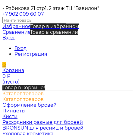
- Рябикова 21 стр1, 2 этаж ТЦ "Вавилон"
+7 902 009 60 07
Избранное
Товар в избранном
Сравнение
Товар в сравнении
Вход
Вход
Регистрация
0
Корзина
0
₽
(пусто)
Товар в корзине!
Каталог товаров
Каталог товаров
Оформление бровей
Пинцеты
Кисти
Расходники разные для бровей
BRONSUN для ресниц и бровей
Уходовая косметика