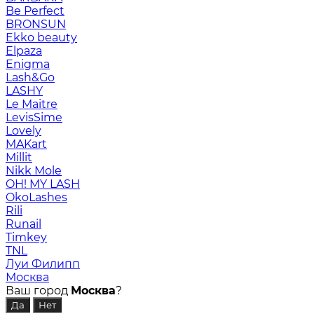
Be Perfect
BRONSUN
Ekko beauty
Elpaza
Enigma
Lash&Go
LASHY
Le Maitre
LevisSime
Lovely
MAKart
Millit
Nikk Mole
OH! MY LASH
OkoLashes
Rili
Runail
Timkey
TNL
Луи Филипп
Москва
Ваш город
Москва
?