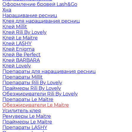
Оформление бровей Lash&Go
Хна
Наращивание ресниц
Клея для наращивания ресниц
Клей Millit
Клей Rili By Lovely
Клей Le Maitre
Клей LASHY
Клей Enigma
Клей Be Perfect
Клей BARBARA
Клей Lovely
Препараты для наращивания ресниц
Препараты Millit
Препараты Rili By Lovely
Праймеры Rili By Lovely
Обезжириватели Rili By Lovely
Препараты Le Maitre
Обезжириватели Le Maitre
Усилитель клея
Ремуверы Le Maitre
Праймеры Le Maitre
Препараты LASHY