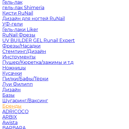
Гель-лак
гель-лак Shimeria
Кисти RuNail
Дизайн для ногтей RuNail
УФ-гели
Гель-лаки Liker
RuNail Фрезы
UV BUILDER GEL Runail Expert
Фрезы/Насадки
Стемпинг/Дизайн
Инструменты
Пушер/Кюретка/зажимы и т.д
Ножницы
Кусачки
Пилки/Бафы/Тёрки
Луи Филипп
Дизайн
Базы
Шугаринг/Ваксинг
Бренды
ADRICOCO
ARBIX
Awista
BARBARA