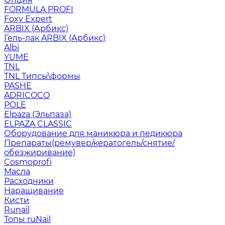
FORMULA PROFI
Foxy Expert
ARBIX (Арбикс)
Гель-лак ARBIX (Арбикс)
Albi
YUME
TNL
TNL Типсы\формы
PASHE
ADRICOCO
POLE
Elpaza (Эльпаза)
ELPAZA CLASSIC
Оборудование для маникюра и педикюра
Препараты(ремувер/кератогель/снятие/
обезжиривание)
Cosmoprofi
Масла
Расходники
Наращивание
Кисти
Runail
Топы ruNail