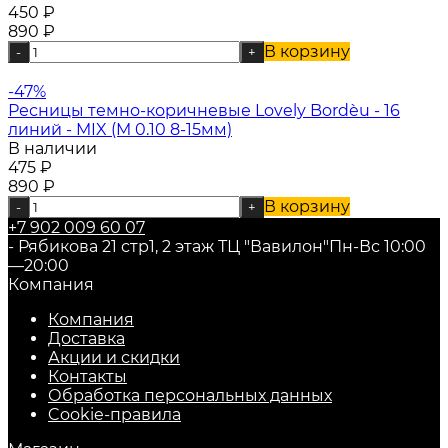
450
₽
890
₽
В корзину
-
+
-47%
Ресницы темно-коричневые Lovely Bordèu - 16
линий - MIX (M 0.10 8-15мм)
В наличии
475
₽
890
₽
В корзину
-
+
+7 902 009 60 07
- Рябикова 21 стр1, 2 этаж ТЦ "Вавилон"
Пн-Вс 10:00
—20:00
Компания
Компания
Доставка
Акции и скидки
Контакты
Обработка персональных данных
Cookie-правила