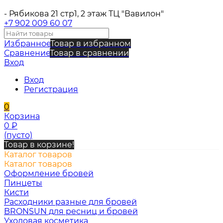
- Рябикова 21 стр1, 2 этаж ТЦ "Вавилон"
+7 902 009 60 07
Избранное
Товар в избранном
Сравнение
Товар в сравнении
Вход
Вход
Регистрация
0
Корзина
0
₽
(пусто)
Товар в корзине!
Каталог товаров
Каталог товаров
Оформление бровей
Пинцеты
Кисти
Расходники разные для бровей
BRONSUN для ресниц и бровей
Уходовая косметика