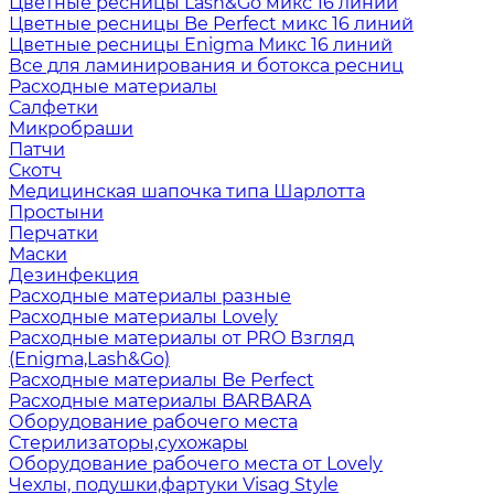
Цветные ресницы Lash&Go микс 16 линий
Цветные ресницы Be Perfect микс 16 линий
Цветные ресницы Enigma Микс 16 линий
Все для ламинирования и ботокса ресниц
Расходные материалы
Салфетки
Микробраши
Патчи
Скотч
Медицинская шапочка типа Шарлотта
Простыни
Перчатки
Маски
Дезинфекция
Расходные материалы разные
Расходные материалы Lovely
Расходные материалы от PRO Взгляд
(Enigma,Lash&Go)
Расходные материалы Be Perfect
Расходные материалы BARBARA
Оборудование рабочего места
Стерилизаторы,сухожары
Оборудование рабочего места от Lovely
Чехлы, подушки,фартуки Visag Style