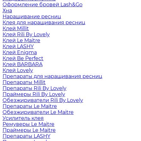
Оформление бровей Lash&Go
Хна
Наращивание ресниц
Клея для наращивания ресниц
Клей Millit
Клей Rili By Lovely
Клей Le Maitre
Клей LASHY
Клей Enigma
Клей Be Perfect
Клей BARBARA
Клей Lovely
Препараты для наращивания ресниц
Препараты Millit
Препараты Rili By Lovely
Праймеры Rili By Lovely
Обезжириватели Rili By Lovely
Препараты Le Maitre
Обезжириватели Le Maitre
Усилитель клея
Ремуверы Le Maitre
Праймеры Le Maitre
Препараты LASHY