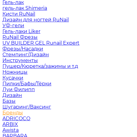
Гель-лак
гель-лак Shimeria
Кисти RuNail
Дизайн для ногтей RuNail
УФ-гели
Гель-лаки Liker
RuNail Фрезы
UV BUILDER GEL Runail Expert
Фрезы/Насадки
Стемпинг/Дизайн
Инструменты
Пушер/Кюретка/зажимы и т.д
Ножницы
Кусачки
Пилки/Бафы/Тёрки
Луи Филипп
Дизайн
Базы
Шугаринг/Ваксинг
Бренды
ADRICOCO
ARBIX
Awista
BARBARA