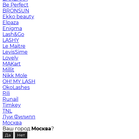
Be Perfect
BRONSUN
Ekko beauty
Elpaza
Enigma
Lash&Go
LASHY
Le Maitre
LevisSime
Lovely
MAKart
Millit
Nikk Mole
OH! MY LASH
OkoLashes
Rili
Runail
Timkey
TNL
Луи Филипп
Москва
Ваш город
Москва
?