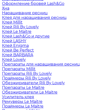
Оформление бровей Lash&Go
Хна
Наращивание ресниц
Клея для наращивания ресниц
Клей Millit
Клей Rili By Lovely
Клей Le Maitre
Клей Lash&Go и другие
Клей LASHY
Клей Enigma
Клей Be Perfect
Клей BARBARA
Клей Lovely
Препараты для наращивания ресниц
Препараты Millit
Препараты Rili By Lovely
Праймеры Rili By Lovely
Обезжириватели Rili By Lovely
Препараты Le Maitre
Обезжириватели Le Maitre
Усилитель клея
Ремуверы Le Maitre
Праймеры Le Maitre