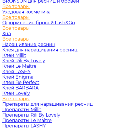
BRONSUN для ресниц и бровей
Все товары
Уходовая косметика
Все товары
Оформление бровей Lash&Go
Все товары
Хна
Все товары
Наращивание ресниц
Клея для наращивания ресниц
Клей Millit
Клей Rili By Lovely
Клей Le Maitre
Клей LASHY
Клей Enigma
Клей Be Perfect
Клей BARBARA
Клей Lovely
Все товары
Препараты для наращивания ресниц
Препараты Millit
Препараты Rili By Lovely
Препараты Le Maitre
Препараты LASHY