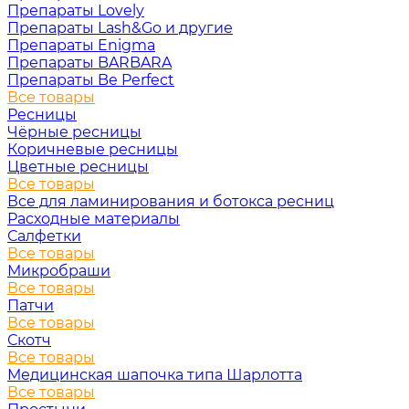
Препараты Lovely
Препараты Lash&Go и другие
Препараты Enigma
Препараты BARBARA
Препараты Be Perfect
Все товары
Ресницы
Чёрные ресницы
Коричневые ресницы
Цветные ресницы
Все товары
Все для ламинирования и ботокса ресниц
Расходные материалы
Салфетки
Все товары
Микробраши
Все товары
Патчи
Все товары
Скотч
Все товары
Медицинская шапочка типа Шарлотта
Все товары