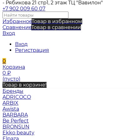
- Рябикова 21 стр1, 2 этаж ТЦ "Вавилон"
+7 902 009 60 07
Избранное
Товар в избранном
Сравнение
Товар в сравнении
Вход
Вход
Регистрация
0
Корзина
0
₽
(пусто)
Товар в корзине!
Бренды
ADRICOCO
ARBIX
Awista
BARBARA
Be Perfect
BRONSUN
Ekko beauty
Elpaza