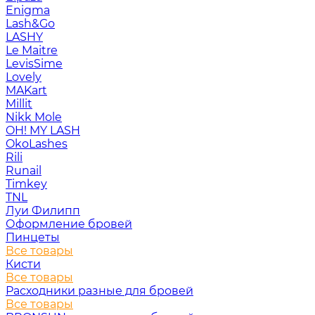
Enigma
Lash&Go
LASHY
Le Maitre
LevisSime
Lovely
MAKart
Millit
Nikk Mole
OH! MY LASH
OkoLashes
Rili
Runail
Timkey
TNL
Луи Филипп
Оформление бровей
Пинцеты
Все товары
Кисти
Все товары
Расходники разные для бровей
Все товары