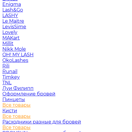
Enigma
Lash&Go
LASHY
Le Maitre
LevisSime
Lovely
MAKart
Millit
Nikk Mole
OH! MY LASH
OkoLashes
Rili
Runail
Timkey
TNL
Луи Филипп
Оформление бровей
Пинцеты
Все товары
Кисти
Все товары
Расходники разные для бровей
Все товары