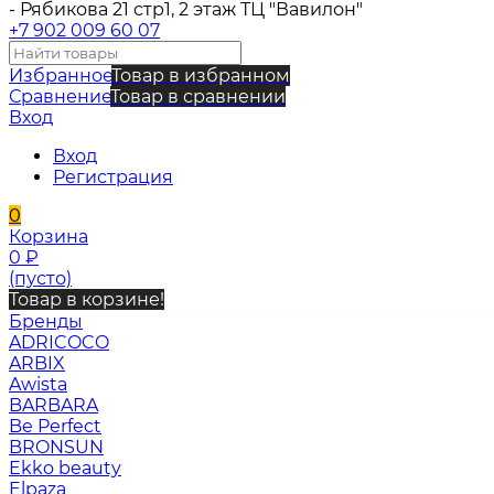
- Рябикова 21 стр1, 2 этаж ТЦ "Вавилон"
+7 902 009 60 07
Избранное
Товар в избранном
Сравнение
Товар в сравнении
Вход
Вход
Регистрация
0
Корзина
0
₽
(пусто)
Товар в корзине!
Бренды
ADRICOCO
ARBIX
Awista
BARBARA
Be Perfect
BRONSUN
Ekko beauty
Elpaza