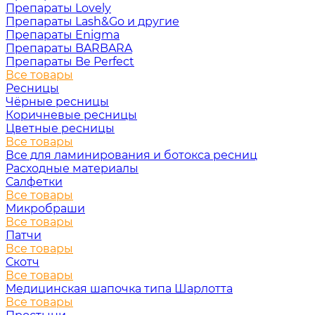
Препараты Lovely
Препараты Lash&Go и другие
Препараты Enigma
Препараты BARBARA
Препараты Be Perfect
Все товары
Ресницы
Чёрные ресницы
Коричневые ресницы
Цветные ресницы
Все товары
Все для ламинирования и ботокса ресниц
Расходные материалы
Салфетки
Все товары
Микробраши
Все товары
Патчи
Все товары
Скотч
Все товары
Медицинская шапочка типа Шарлотта
Все товары