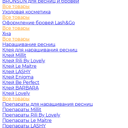
BRONSUN для ресниц и бровей
Все товары
Уходовая косметика
Все товары
Оформление бровей Lash&Go
Все товары
Хна
Все товары
Наращивание ресниц
Клея для наращивания ресниц
Клей Millit
Клей Rili By Lovely
Клей Le Maitre
Клей LASHY
Клей Enigma
Клей Be Perfect
Клей BARBARA
Клей Lovely
Все товары
Препараты для наращивания ресниц
Препараты Millit
Препараты Rili By Lovely
Препараты Le Maitre
Препараты LASHY