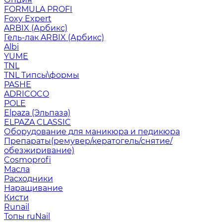
FORMULA PROFI
Foxy Expert
ARBIX (Арбикс)
Гель-лак ARBIX (Арбикс)
Albi
YUME
TNL
TNL Типсы\формы
PASHE
ADRICOCO
POLE
Elpaza (Эльпаза)
ELPAZA CLASSIC
Оборудование для маникюра и педикюра
Препараты(ремувер/кератогель/снятие/
обезжиривание)
Cosmoprofi
Масла
Расходники
Наращивание
Кисти
Runail
Топы ruNail