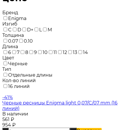
Бренд
Enigma
Изгиб
C
D
D+
L
M
Толщина
0.07
0.10
Длина
6
7
8
9
10
11
12
13
14
Цвет
Черные
Тип
Отдельные длины
Кол-во линий
16 линий
-41%
Черные ресницы Enigma light 0,07/C/07 mm (16
линий)
В наличии
561
₽
954
₽