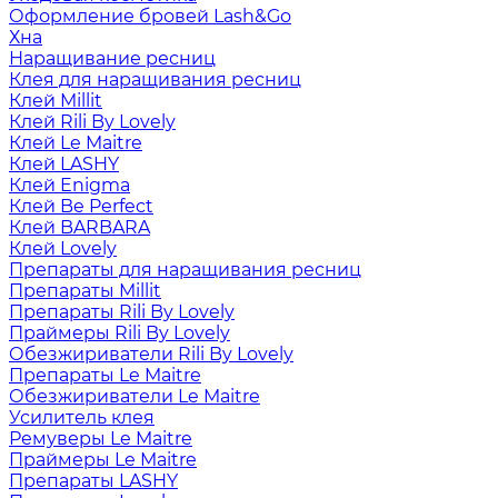
Оформление бровей Lash&Go
Хна
Наращивание ресниц
Клея для наращивания ресниц
Клей Millit
Клей Rili By Lovely
Клей Le Maitre
Клей LASHY
Клей Enigma
Клей Be Perfect
Клей BARBARA
Клей Lovely
Препараты для наращивания ресниц
Препараты Millit
Препараты Rili By Lovely
Праймеры Rili By Lovely
Обезжириватели Rili By Lovely
Препараты Le Maitre
Обезжириватели Le Maitre
Усилитель клея
Ремуверы Le Maitre
Праймеры Le Maitre
Препараты LASHY