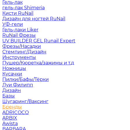
Гель-лак
гель-лак Shimeria
Кисти RuNail
Дизайн для ногтей RuNail
УФ-гели
Гель-лаки Liker
RuNail Фрезы
UV BUILDER GEL Runail Expert
Фрезы/Насадки
Стемпинг/Дизайн
Инструменты
Пушер/Кюретка/зажимы и т.д
Ножницы
Кусачки
Пилки/Бафы/Тёрки
Луи Филипп
Дизайн
Базы
Шугаринг/Ваксинг
Бренды
ADRICOCO
ARBIX
Awista
BARBARA