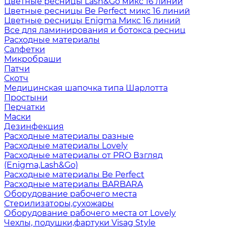
Цветные ресницы Lash&Go микс 16 линий
Цветные ресницы Be Perfect микс 16 линий
Цветные ресницы Enigma Микс 16 линий
Все для ламинирования и ботокса ресниц
Расходные материалы
Салфетки
Микробраши
Патчи
Скотч
Медицинская шапочка типа Шарлотта
Простыни
Перчатки
Маски
Дезинфекция
Расходные материалы разные
Расходные материалы Lovely
Расходные материалы от PRO Взгляд
(Enigma,Lash&Go)
Расходные материалы Be Perfect
Расходные материалы BARBARA
Оборудование рабочего места
Стерилизаторы,сухожары
Оборудование рабочего места от Lovely
Чехлы, подушки,фартуки Visag Style