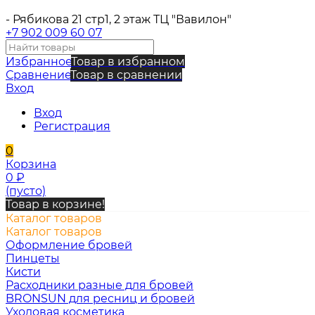
- Рябикова 21 стр1, 2 этаж ТЦ "Вавилон"
+7 902 009 60 07
Избранное
Товар в избранном
Сравнение
Товар в сравнении
Вход
Вход
Регистрация
0
Корзина
0
₽
(пусто)
Товар в корзине!
Каталог товаров
Каталог товаров
Оформление бровей
Пинцеты
Кисти
Расходники разные для бровей
BRONSUN для ресниц и бровей
Уходовая косметика