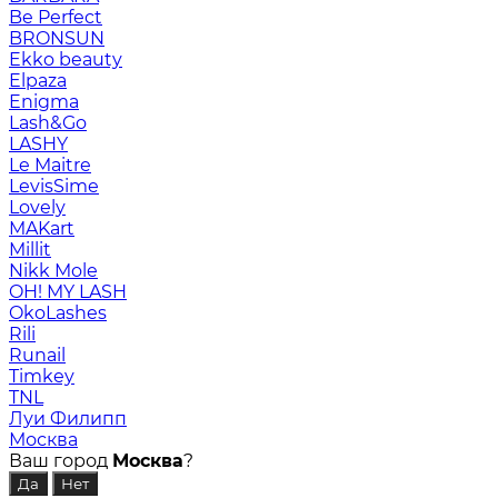
Be Perfect
BRONSUN
Ekko beauty
Elpaza
Enigma
Lash&Go
LASHY
Le Maitre
LevisSime
Lovely
MAKart
Millit
Nikk Mole
OH! MY LASH
OkoLashes
Rili
Runail
Timkey
TNL
Луи Филипп
Москва
Ваш город
Москва
?