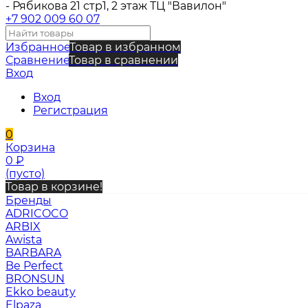
- Рябикова 21 стр1, 2 этаж ТЦ "Вавилон"
+7 902 009 60 07
Избранное
Товар в избранном
Сравнение
Товар в сравнении
Вход
Вход
Регистрация
0
Корзина
0
₽
(пусто)
Товар в корзине!
Бренды
ADRICOCO
ARBIX
Awista
BARBARA
Be Perfect
BRONSUN
Ekko beauty
Elpaza