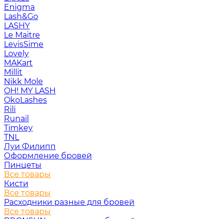
Enigma
Lash&Go
LASHY
Le Maitre
LevisSime
Lovely
MAKart
Millit
Nikk Mole
OH! MY LASH
OkoLashes
Rili
Runail
Timkey
TNL
Луи Филипп
Оформление бровей
Пинцеты
Все товары
Кисти
Все товары
Расходники разные для бровей
Все товары