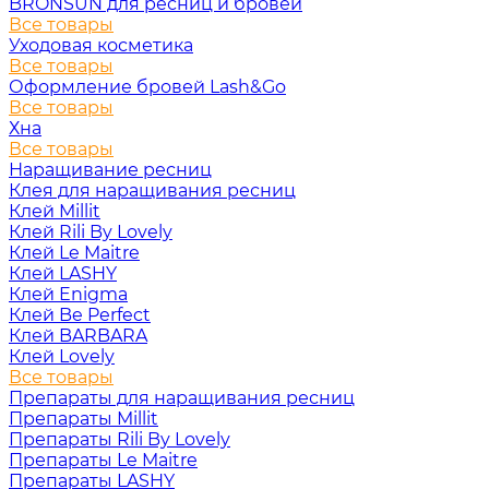
BRONSUN для ресниц и бровей
Все товары
Уходовая косметика
Все товары
Оформление бровей Lash&Go
Все товары
Хна
Все товары
Наращивание ресниц
Клея для наращивания ресниц
Клей Millit
Клей Rili By Lovely
Клей Le Maitre
Клей LASHY
Клей Enigma
Клей Be Perfect
Клей BARBARA
Клей Lovely
Все товары
Препараты для наращивания ресниц
Препараты Millit
Препараты Rili By Lovely
Препараты Le Maitre
Препараты LASHY