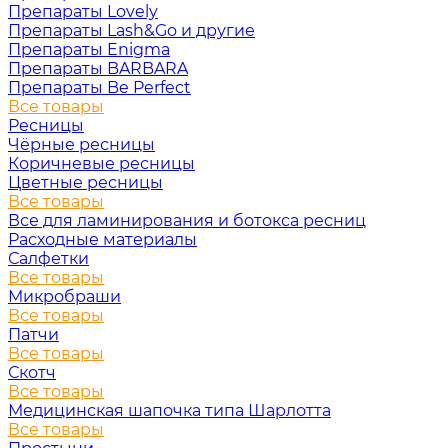
Препараты Lovely
Препараты Lash&Go и другие
Препараты Enigma
Препараты BARBARA
Препараты Be Perfect
Все товары
Ресницы
Чёрные ресницы
Коричневые ресницы
Цветные ресницы
Все товары
Все для ламинирования и ботокса ресниц
Расходные материалы
Салфетки
Все товары
Микробраши
Все товары
Патчи
Все товары
Скотч
Все товары
Медицинская шапочка типа Шарлотта
Все товары