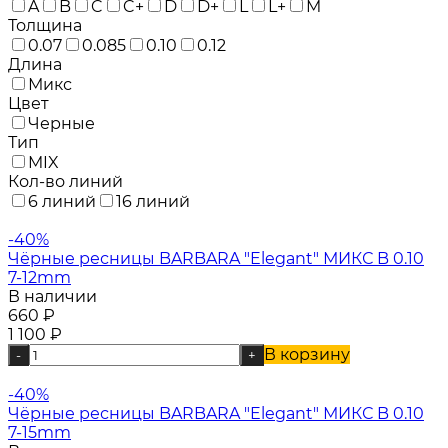
A
B
C
C+
D
D+
L
L+
M
Толщина
0.07
0.085
0.10
0.12
Длина
Микс
Цвет
Черные
Тип
MIX
Кол-во линий
6 линий
16 линий
-40%
Чёрные ресницы BARBARA "Elegant" МИКС B 0.10
7-12mm
В наличии
660
₽
1 100
₽
В корзину
-
+
-40%
Чёрные ресницы BARBARA "Elegant" МИКС B 0.10
7-15mm