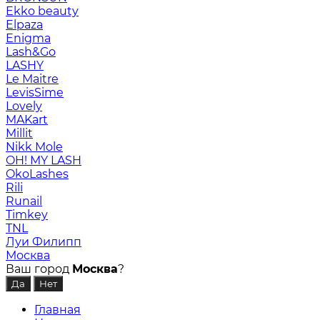
Ekko beauty
Elpaza
Enigma
Lash&Go
LASHY
Le Maitre
LevisSime
Lovely
MAKart
Millit
Nikk Mole
OH! MY LASH
OkoLashes
Rili
Runail
Timkey
TNL
Луи Филипп
Москва
Ваш город
Москва
?
Главная