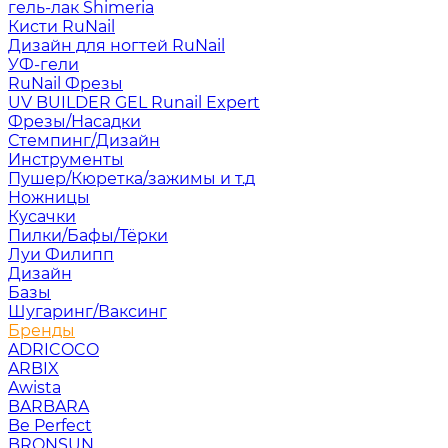
гель-лак Shimeria
Кисти RuNail
Дизайн для ногтей RuNail
УФ-гели
RuNail Фрезы
UV BUILDER GEL Runail Expert
Фрезы/Насадки
Стемпинг/Дизайн
Инструменты
Пушер/Кюретка/зажимы и т.д
Ножницы
Кусачки
Пилки/Бафы/Тёрки
Луи Филипп
Дизайн
Базы
Шугаринг/Ваксинг
Бренды
ADRICOCO
ARBIX
Awista
BARBARA
Be Perfect
BRONSUN