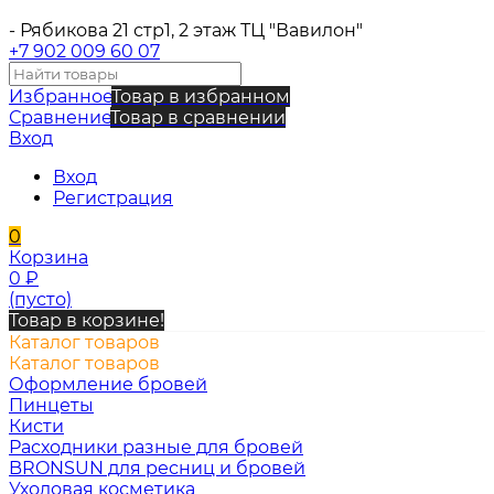
- Рябикова 21 стр1, 2 этаж ТЦ "Вавилон"
+7 902 009 60 07
Избранное
Товар в избранном
Сравнение
Товар в сравнении
Вход
Вход
Регистрация
0
Корзина
0
₽
(пусто)
Товар в корзине!
Каталог товаров
Каталог товаров
Оформление бровей
Пинцеты
Кисти
Расходники разные для бровей
BRONSUN для ресниц и бровей
Уходовая косметика