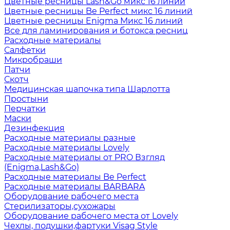
Цветные ресницы Lash&Go микс 16 линий
Цветные ресницы Be Perfect микс 16 линий
Цветные ресницы Enigma Микс 16 линий
Все для ламинирования и ботокса ресниц
Расходные материалы
Салфетки
Микробраши
Патчи
Скотч
Медицинская шапочка типа Шарлотта
Простыни
Перчатки
Маски
Дезинфекция
Расходные материалы разные
Расходные материалы Lovely
Расходные материалы от PRO Взгляд
(Enigma,Lash&Go)
Расходные материалы Be Perfect
Расходные материалы BARBARA
Оборудование рабочего места
Стерилизаторы,сухожары
Оборудование рабочего места от Lovely
Чехлы, подушки,фартуки Visag Style