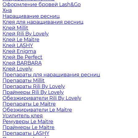
Оформление бровей Lash&Go
Хна
Наращивание ресниц
Клея для наращивания ресниц
Клей Millit
Клей Rili By Lovely
Клей Le Maitre
Клей LASHY
Клей Enigma
Клей Be Perfect
Клей BARBARA
Клей Lovely
Препараты для наращивания ресниц
Препараты Millit
Препараты Rili By Lovely
Праймеры Rili By Lovely
Обезжириватели Rili By Lovely
Препараты Le Maitre
Обезжириватели Le Maitre
Усилитель клея
Ремуверы Le Maitre
Праймеры Le Maitre
Препараты LASHY