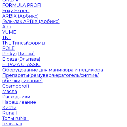
FORMULA PROFI
Foxy Expert
ARBIX (Арбикс)
Гель-лак ARBIX (Арбикс)
Albi
YUME
TNL
TNL Типсы\формы
POLE
Pinky (Пинки)
Elpaza (Эльпаза)
ELPAZA CLASSIC
Оборудование для маникюра и педикюра
Препараты(ремувер/кератогель/снятие/
обезжиривание)
Cosmoprofi
Масла
Расходники
Наращивание
Кисти
Runail
Топы ruNail
Гель-лак