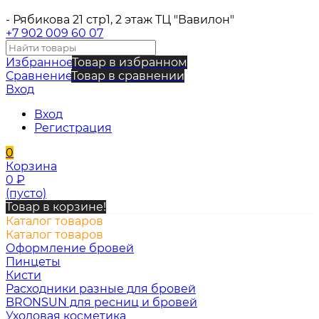
- Рябикова 21 стр1, 2 этаж ТЦ "Вавилон"
+7 902 009 60 07
Избранное
Товар в избранном
Сравнение
Товар в сравнении
Вход
Вход
Регистрация
0
Корзина
0
₽
(пусто)
Товар в корзине!
Каталог товаров
Каталог товаров
Оформление бровей
Пинцеты
Кисти
Расходники разные для бровей
BRONSUN для ресниц и бровей
Уходовая косметика