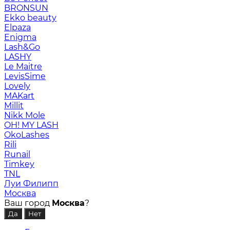
BRONSUN
Ekko beauty
Elpaza
Enigma
Lash&Go
LASHY
Le Maitre
LevisSime
Lovely
MAKart
Millit
Nikk Mole
OH! MY LASH
OkoLashes
Rili
Runail
Timkey
TNL
Луи Филипп
Москва
Ваш город
Москва
?