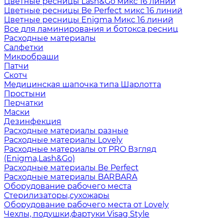
Цветные ресницы Lash&Go микс 16 линий
Цветные ресницы Be Perfect микс 16 линий
Цветные ресницы Enigma Микс 16 линий
Все для ламинирования и ботокса ресниц
Расходные материалы
Салфетки
Микробраши
Патчи
Скотч
Медицинская шапочка типа Шарлотта
Простыни
Перчатки
Маски
Дезинфекция
Расходные материалы разные
Расходные материалы Lovely
Расходные материалы от PRO Взгляд
(Enigma,Lash&Go)
Расходные материалы Be Perfect
Расходные материалы BARBARA
Оборудование рабочего места
Стерилизаторы,сухожары
Оборудование рабочего места от Lovely
Чехлы, подушки,фартуки Visag Style