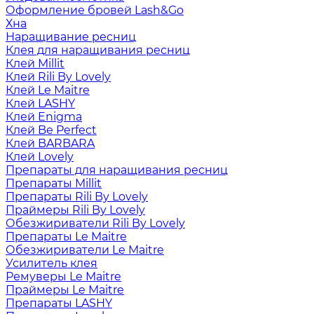
Оформление бровей Lash&Go
Хна
Наращивание ресниц
Клея для наращивания ресниц
Клей Millit
Клей Rili By Lovely
Клей Le Maitre
Клей LASHY
Клей Enigma
Клей Be Perfect
Клей BARBARA
Клей Lovely
Препараты для наращивания ресниц
Препараты Millit
Препараты Rili By Lovely
Праймеры Rili By Lovely
Обезжириватели Rili By Lovely
Препараты Le Maitre
Обезжириватели Le Maitre
Усилитель клея
Ремуверы Le Maitre
Праймеры Le Maitre
Препараты LASHY