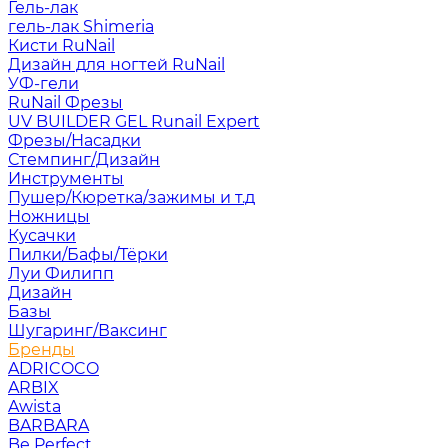
Гель-лак
гель-лак Shimeria
Кисти RuNail
Дизайн для ногтей RuNail
УФ-гели
RuNail Фрезы
UV BUILDER GEL Runail Expert
Фрезы/Насадки
Стемпинг/Дизайн
Инструменты
Пушер/Кюретка/зажимы и т.д
Ножницы
Кусачки
Пилки/Бафы/Тёрки
Луи Филипп
Дизайн
Базы
Шугаринг/Ваксинг
Бренды
ADRICOCO
ARBIX
Awista
BARBARA
Be Perfect