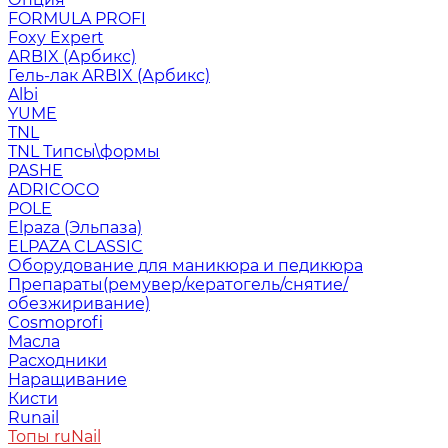
FORMULA PROFI
Foxy Expert
ARBIX (Арбикс)
Гель-лак ARBIX (Арбикс)
Albi
YUME
TNL
TNL Типсы\формы
PASHE
ADRICOCO
POLE
Elpaza (Эльпаза)
ELPAZA CLASSIC
Оборудование для маникюра и педикюра
Препараты(ремувер/кератогель/снятие/
обезжиривание)
Cosmoprofi
Масла
Расходники
Наращивание
Кисти
Runail
Топы ruNail