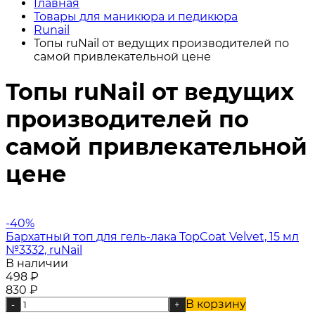
Главная
Товары для маникюра и педикюра
Runail
Топы ruNail от ведущих производителей по
самой привлекательной цене
Топы ruNail от ведущих
производителей по
самой привлекательной
цене
-40%
Бархатный топ для гель-лака TopCoat Velvet, 15 мл
№3332, ruNail
В наличии
498
₽
830
₽
В корзину
-
+