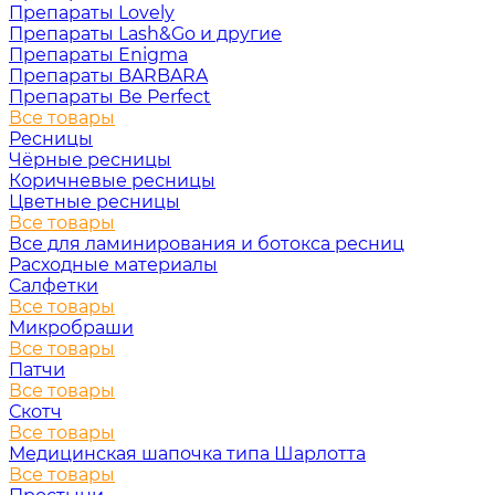
Препараты Lovely
Препараты Lash&Go и другие
Препараты Enigma
Препараты BARBARA
Препараты Be Perfect
Все товары
Ресницы
Чёрные ресницы
Коричневые ресницы
Цветные ресницы
Все товары
Все для ламинирования и ботокса ресниц
Расходные материалы
Салфетки
Все товары
Микробраши
Все товары
Патчи
Все товары
Скотч
Все товары
Медицинская шапочка типа Шарлотта
Все товары