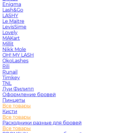
Enigma
Lash&Go
LASHY
Le Maitre
LevisSime
Lovely
MAKart
Millit
Nikk Mole
OH! MY LASH
OkoLashes
Rili
Runail
Timkey
TNL
Луи Филипп
Оформление бровей
Пинцеты
Все товары
Кисти
Все товары
Расходники разные для бровей
Все товары