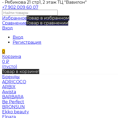
- Рябикова 21 стр1, 2 этаж ТЦ "Вавилон"
+7 902 009 60 07
Избранное
Товар в избранном
Сравнение
Товар в сравнении
Вход
Вход
Регистрация
0
Корзина
0
₽
(пусто)
Товар в корзине!
Бренды
ADRICOCO
ARBIX
Awista
BARBARA
Be Perfect
BRONSUN
Ekko beauty
Elpaza