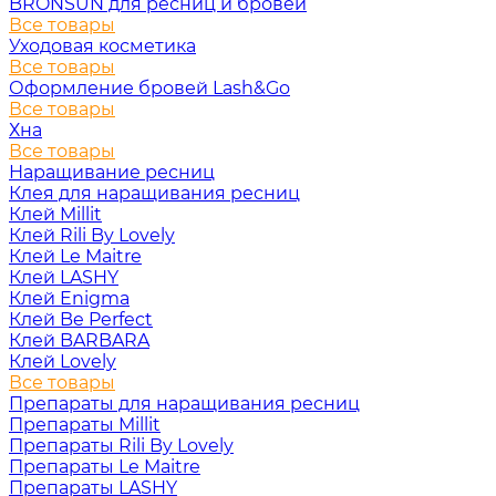
BRONSUN для ресниц и бровей
Все товары
Уходовая косметика
Все товары
Оформление бровей Lash&Go
Все товары
Хна
Все товары
Наращивание ресниц
Клея для наращивания ресниц
Клей Millit
Клей Rili By Lovely
Клей Le Maitre
Клей LASHY
Клей Enigma
Клей Be Perfect
Клей BARBARA
Клей Lovely
Все товары
Препараты для наращивания ресниц
Препараты Millit
Препараты Rili By Lovely
Препараты Le Maitre
Препараты LASHY