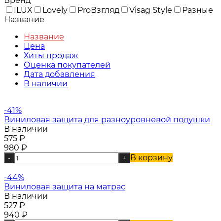
Бренд
ILUX
Lovely
ProВзгляд
Visag Style
Разные
Название
Название
Цена
Хиты продаж
Оценка покупателей
Дата добавления
В наличии
-41%
Виниловая защита для разноуровневой подушки
В наличии
575
₽
980
₽
В корзину
-
+
-44%
Виниловая защита на матрас
В наличии
527
₽
940
₽