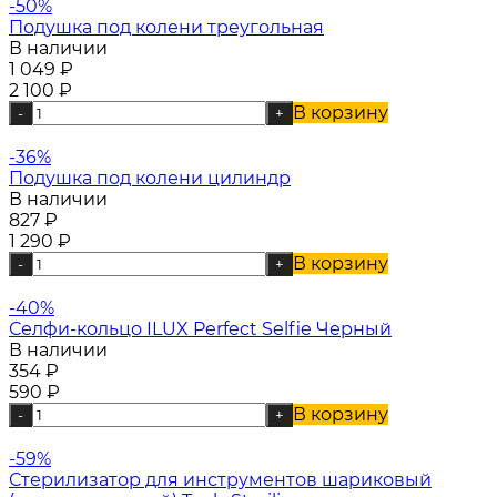
-50%
Подушка под колени треугольная
В наличии
1 049
₽
2 100
₽
В корзину
-
+
-36%
Подушка под колени цилиндр
В наличии
827
₽
1 290
₽
В корзину
-
+
-40%
Селфи-кольцо ILUX Perfect Selfie Черный
В наличии
354
₽
590
₽
В корзину
-
+
-59%
Стерилизатор для инструментов шариковый