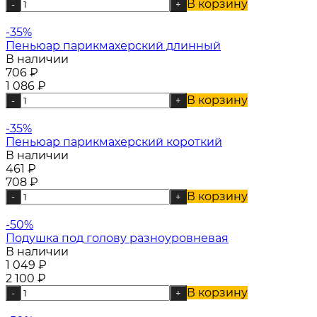
В корзину
-
+
-35%
Пеньюар парикмахерский длинный
В наличии
706
₽
1 086
₽
В корзину
-
+
-35%
Пеньюар парикмахерский короткий
В наличии
461
₽
708
₽
В корзину
-
+
-50%
Подушка под голову разноуровневая
В наличии
1 049
₽
2 100
₽
В корзину
-
+