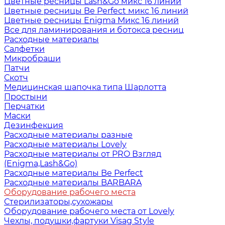
Цветные ресницы Lash&Go микс 16 линий
Цветные ресницы Be Perfect микс 16 линий
Цветные ресницы Enigma Микс 16 линий
Все для ламинирования и ботокса ресниц
Расходные материалы
Салфетки
Микробраши
Патчи
Скотч
Медицинская шапочка типа Шарлотта
Простыни
Перчатки
Маски
Дезинфекция
Расходные материалы разные
Расходные материалы Lovely
Расходные материалы от PRO Взгляд
(Enigma,Lash&Go)
Расходные материалы Be Perfect
Расходные материалы BARBARA
Оборудование рабочего места
Стерилизаторы,сухожары
Оборудование рабочего места от Lovely
Чехлы, подушки,фартуки Visag Style