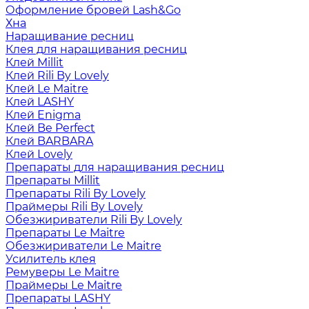
Оформление бровей Lash&Go
Хна
Наращивание ресниц
Клея для наращивания ресниц
Клей Millit
Клей Rili By Lovely
Клей Le Maitre
Клей LASHY
Клей Enigma
Клей Be Perfect
Клей BARBARA
Клей Lovely
Препараты для наращивания ресниц
Препараты Millit
Препараты Rili By Lovely
Праймеры Rili By Lovely
Обезжириватели Rili By Lovely
Препараты Le Maitre
Обезжириватели Le Maitre
Усилитель клея
Ремуверы Le Maitre
Праймеры Le Maitre
Препараты LASHY