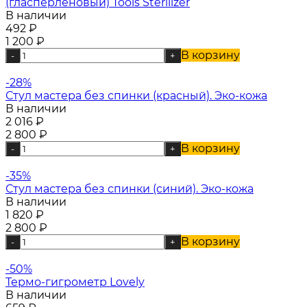
(гласперленовый) Tools Sterilizer
В наличии
492
₽
1 200
₽
В корзину
-
+
-28%
Стул мастера без спинки (красный). Эко-кожа
В наличии
2 016
₽
2 800
₽
В корзину
-
+
-35%
Стул мастера без спинки (синий). Эко-кожа
В наличии
1 820
₽
2 800
₽
В корзину
-
+
-50%
Термо-гигрометр Lovely
В наличии