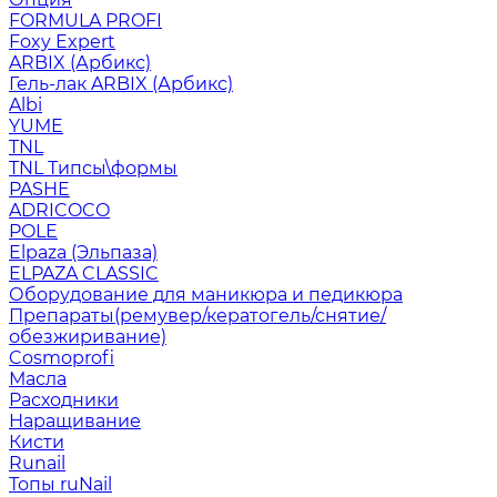
FORMULA PROFI
Foxy Expert
ARBIX (Арбикс)
Гель-лак ARBIX (Арбикс)
Albi
YUME
TNL
TNL Типсы\формы
PASHE
ADRICOCO
POLE
Elpaza (Эльпаза)
ELPAZA CLASSIC
Оборудование для маникюра и педикюра
Препараты(ремувер/кератогель/снятие/
обезжиривание)
Cosmoprofi
Масла
Расходники
Наращивание
Кисти
Runail
Топы ruNail