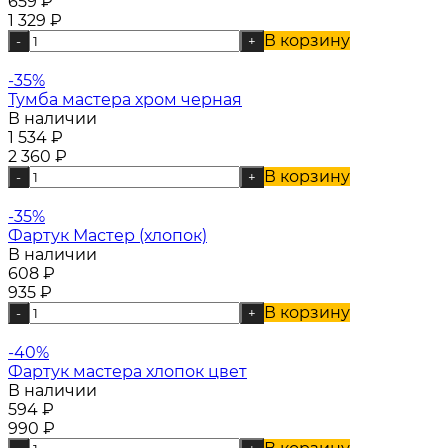
659
₽
1 329
₽
В корзину
-
+
-35%
Тумба мастера хром черная
В наличии
1 534
₽
2 360
₽
В корзину
-
+
-35%
Фартук Мастер (хлопок)
В наличии
608
₽
935
₽
В корзину
-
+
-40%
Фартук мастера хлопок цвет
В наличии
594
₽
990
₽