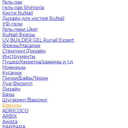
Гель-лак
гель-лак Shimeria
Кисти RuNail
Дизайн для ногтей RuNail
УФ-гели
Гель-лаки Liker
RuNail Фрезы
UV BUILDER GEL Runail Expert
Фрезы/Насадки
Стемпинг/Дизайн
Инструменты
Пушер/Кюретка/зажимы и т.д
Ножницы
Кусачки
Пилки/Бафы/Тёрки
Луи Филипп
Дизайн
Базы
Шугаринг/Ваксинг
Бренды
ADRICOCO
ARBIX
Awista
BARBARA