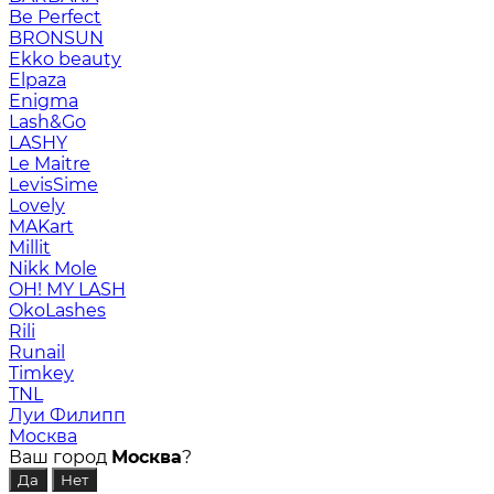
Be Perfect
BRONSUN
Ekko beauty
Elpaza
Enigma
Lash&Go
LASHY
Le Maitre
LevisSime
Lovely
MAKart
Millit
Nikk Mole
OH! MY LASH
OkoLashes
Rili
Runail
Timkey
TNL
Луи Филипп
Москва
Ваш город
Москва
?