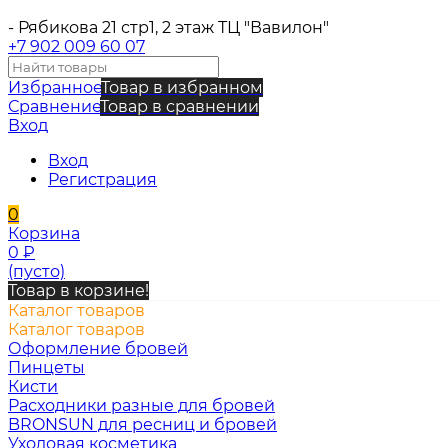
- Рябикова 21 стр1, 2 этаж ТЦ "Вавилон"
+7 902 009 60 07
Избранное
Товар в избранном
Сравнение
Товар в сравнении
Вход
Вход
Регистрация
0
Корзина
0
₽
(пусто)
Товар в корзине!
Каталог товаров
Каталог товаров
Оформление бровей
Пинцеты
Кисти
Расходники разные для бровей
BRONSUN для ресниц и бровей
Уходовая косметика