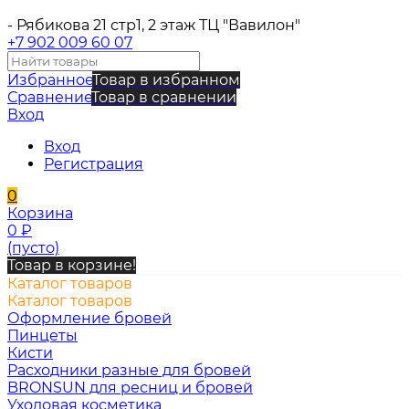
- Рябикова 21 стр1, 2 этаж ТЦ "Вавилон"
+7 902 009 60 07
Избранное
Товар в избранном
Сравнение
Товар в сравнении
Вход
Вход
Регистрация
0
Корзина
0
₽
(пусто)
Товар в корзине!
Каталог товаров
Каталог товаров
Оформление бровей
Пинцеты
Кисти
Расходники разные для бровей
BRONSUN для ресниц и бровей
Уходовая косметика