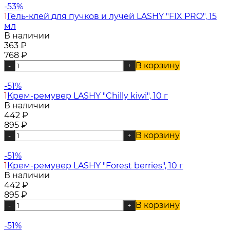
-53%
1
Гель-клей для пучков и лучей LASHY "FIX PRO", 15
мл
В наличии
363
₽
768
₽
В корзину
-
+
-51%
1
Крем-ремувер LASHY "Chilly kiwi", 10 г
В наличии
442
₽
895
₽
В корзину
-
+
-51%
1
Крем-ремувер LASHY "Forest berries", 10 г
В наличии
442
₽
895
₽
В корзину
-
+
-51%