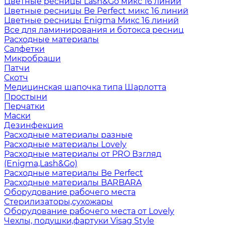
Цветные ресницы Lash&Go микс 16 линий
Цветные ресницы Be Perfect микс 16 линий
Цветные ресницы Enigma Микс 16 линий
Все для ламинирования и ботокса ресниц
Расходные материалы
Салфетки
Микробраши
Патчи
Скотч
Медицинская шапочка типа Шарлотта
Простыни
Перчатки
Маски
Дезинфекция
Расходные материалы разные
Расходные материалы Lovely
Расходные материалы от PRO Взгляд
(Enigma,Lash&Go)
Расходные материалы Be Perfect
Расходные материалы BARBARA
Оборудование рабочего места
Стерилизаторы,сухожары
Оборудование рабочего места от Lovely
Чехлы, подушки,фартуки Visag Style