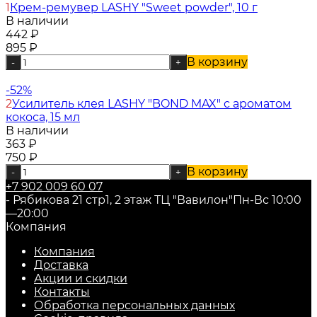
1
Крем-ремувер LASHY "Sweet powder", 10 г
В наличии
442
₽
895
₽
В корзину
-
+
-52%
2
Усилитель клея LASHY "BOND MAX" с ароматом
кокоса, 15 мл
В наличии
363
₽
750
₽
В корзину
-
+
+7 902 009 60 07
- Рябикова 21 стр1, 2 этаж ТЦ "Вавилон"
Пн-Вс 10:00
—20:00
Компания
Компания
Доставка
Акции и скидки
Контакты
Обработка персональных данных