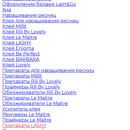
Оформление бровей Lash&Go
Хна
Наращивание ресниц
Клея для наращивания ресниц
Клей Millit
Клей Rili By Lovely
Клей Le Maitre
Клей LASHY
Клей Enigma
Клей Be Perfect
Клей BARBARA
Клей Lovely
Препараты для наращивания ресниц
Препараты Millit
Препараты Rili By Lovely
Праймеры Rili By Lovely
Обезжириватели Rili By Lovely
Препараты Le Maitre
Обезжириватели Le Maitre
Усилитель клея
Ремуверы Le Maitre
Праймеры Le Maitre
Препараты LASHY