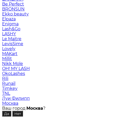
Be Perfect
BRONSUN
Ekko beauty
Elpaza
Enigma
Lash&Go
LASHY
Le Maitre
LevisSime
Lovely
MAKart
Millit
Nikk Mole
OH! MY LASH
OkoLashes
Rili
Runail
Timkey
TNL
Луи Филипп
Москва
Ваш город
Москва
?