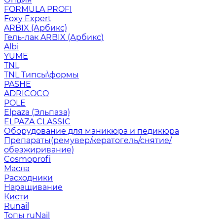
FORMULA PROFI
Foxy Expert
ARBIX (Арбикс)
Гель-лак ARBIX (Арбикс)
Albi
YUME
TNL
TNL Типсы\формы
PASHE
ADRICOCO
POLE
Elpaza (Эльпаза)
ELPAZA CLASSIC
Оборудование для маникюра и педикюра
Препараты(ремувер/кератогель/снятие/
обезжиривание)
Cosmoprofi
Масла
Расходники
Наращивание
Кисти
Runail
Топы ruNail