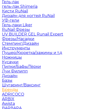
Гель-лак
гель-лак Shimeria
Кисти RuNail
Дизайн для ногтей RuNail
УФ-гели
Гель-лаки Liker
RuNail Фрезы
UV BUILDER GEL Runail Expert
Фрезы/Насадки
Стемпинг/Дизайн
Инструменты
Пушер/Кюретка/зажимы и т.д
Ножницы
Кусачки
Пилки/Бафы/Тёрки
Луи Филипп
Дизайн
Базы
Шугаринг/Ваксинг
Бренды
ADRICOCO
ARBIX
Awista
BARBARA