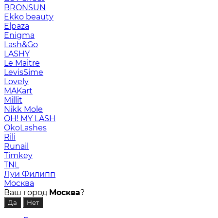
BRONSUN
Ekko beauty
Elpaza
Enigma
Lash&Go
LASHY
Le Maitre
LevisSime
Lovely
MAKart
Millit
Nikk Mole
OH! MY LASH
OkoLashes
Rili
Runail
Timkey
TNL
Луи Филипп
Москва
Ваш город
Москва
?