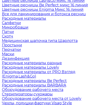
Цветные ресницы Lash&Go микс 16 линий
Цветные ресницы Be Perfect микс 16 линий
Цветные ресницы Enigma Микс 16 линий
Все для ламинирования и ботокса ресниц
Расходные материалы
Салфетки
Микробраши
Патчи
Скотч
Медицинская шапочка типа Шарлотта
Простыни
Перчатки
Маски
Дезинфекция
Расходные материалы разные
Расходные материалы Lovely
Расходные материалы от PRO Взгляд
(Enigma,Lash&Go)
Расходные материалы Be Perfect
Расходные материалы BARBARA
Оборудование рабочего места
Стерилизаторы,сухожары
Оборудование рабочего места от Lovely
Чехлы, подушки,фартуки Visag Style