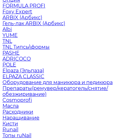
FORMULA PROFI
Foxy Expert
ARBIX (Арбикс)
Гель-лак ARBIX (Арбикс)
Albi
YUME
TNL
TNL Типсы\формы
PASHE
ADRICOCO
POLE
Elpaza (Эльпаза)
ELPAZA CLASSIC
Оборудование для маникюра и педикюра
Препараты(ремувер/кератогель/снятие/
обезжиривание)
Cosmoprofi
Масла
Расходники
Наращивание
Кисти
Runail
Топы ruNail