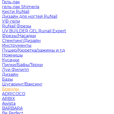
Гель-лак
гель-лак Shimeria
Кисти RuNail
Дизайн для ногтей RuNail
УФ-гели
RuNail Фрезы
UV BUILDER GEL Runail Expert
Фрезы/Насадки
Стемпинг/Дизайн
Инструменты
Пушер/Кюретка/зажимы и т.д
Ножницы
Кусачки
Пилки/Бафы/Тёрки
Луи Филипп
Дизайн
Базы
Шугаринг/Ваксинг
Бренды
ADRICOCO
ARBIX
Awista
BARBARA
Be Perfect