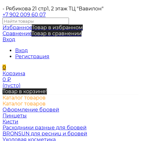
- Рябикова 21 стр1, 2 этаж ТЦ "Вавилон"
+7 902 009 60 07
Избранное
Товар в избранном
Сравнение
Товар в сравнении
Вход
Вход
Регистрация
0
Корзина
0
₽
(пусто)
Товар в корзине!
Каталог товаров
Каталог товаров
Оформление бровей
Пинцеты
Кисти
Расходники разные для бровей
BRONSUN для ресниц и бровей
Уходовая косметика