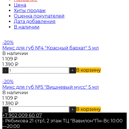
Цена
Хиты продаж
Оценка покупателей
Дата добавления
В наличии
-20%
Микс для губ №4 "Красный бархат" 5 мл
В наличии
1 109
₽
1 390
₽
В корзину
-
+
-20%
Микс для губ №5 "Вишневый мусс" 5 мл
В наличии
1 109
₽
1 390
₽
В корзину
-
+
+7 902 009 60 07
- Рябикова 21 стр1, 2 этаж ТЦ "Вавилон"
Пн-Вс 10:00
—20:00