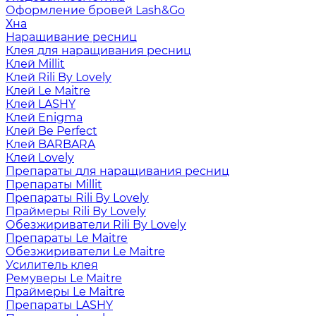
Оформление бровей Lash&Go
Хна
Наращивание ресниц
Клея для наращивания ресниц
Клей Millit
Клей Rili By Lovely
Клей Le Maitre
Клей LASHY
Клей Enigma
Клей Be Perfect
Клей BARBARA
Клей Lovely
Препараты для наращивания ресниц
Препараты Millit
Препараты Rili By Lovely
Праймеры Rili By Lovely
Обезжириватели Rili By Lovely
Препараты Le Maitre
Обезжириватели Le Maitre
Усилитель клея
Ремуверы Le Maitre
Праймеры Le Maitre
Препараты LASHY