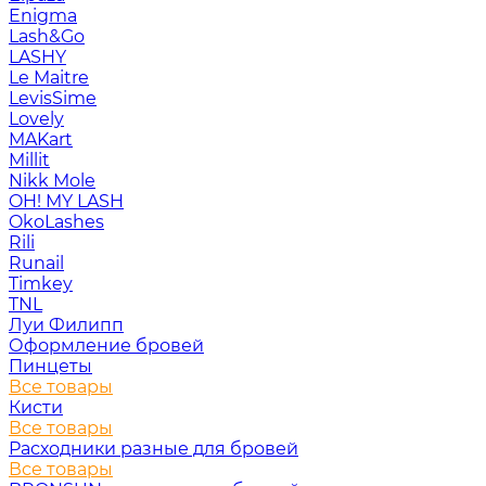
Enigma
Lash&Go
LASHY
Le Maitre
LevisSime
Lovely
MAKart
Millit
Nikk Mole
OH! MY LASH
OkoLashes
Rili
Runail
Timkey
TNL
Луи Филипп
Оформление бровей
Пинцеты
Все товары
Кисти
Все товары
Расходники разные для бровей
Все товары