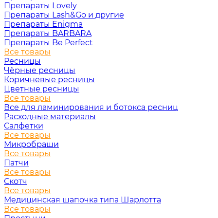
Препараты Lovely
Препараты Lash&Go и другие
Препараты Enigma
Препараты BARBARA
Препараты Be Perfect
Все товары
Ресницы
Чёрные ресницы
Коричневые ресницы
Цветные ресницы
Все товары
Все для ламинирования и ботокса ресниц
Расходные материалы
Салфетки
Все товары
Микробраши
Все товары
Патчи
Все товары
Скотч
Все товары
Медицинская шапочка типа Шарлотта
Все товары