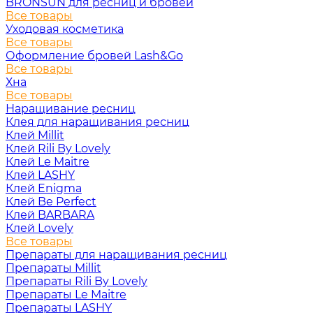
BRONSUN для ресниц и бровей
Все товары
Уходовая косметика
Все товары
Оформление бровей Lash&Go
Все товары
Хна
Все товары
Наращивание ресниц
Клея для наращивания ресниц
Клей Millit
Клей Rili By Lovely
Клей Le Maitre
Клей LASHY
Клей Enigma
Клей Be Perfect
Клей BARBARA
Клей Lovely
Все товары
Препараты для наращивания ресниц
Препараты Millit
Препараты Rili By Lovely
Препараты Le Maitre
Препараты LASHY