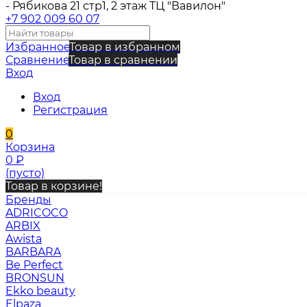
- Рябикова 21 стр1, 2 этаж ТЦ "Вавилон"
+7 902 009 60 07
Избранное
Товар в избранном
Сравнение
Товар в сравнении
Вход
Вход
Регистрация
0
Корзина
0
₽
(пусто)
Товар в корзине!
Бренды
ADRICOCO
ARBIX
Awista
BARBARA
Be Perfect
BRONSUN
Ekko beauty
Elpaza