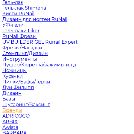
Гель-лак
гель-лак Shimeria
Кисти RuNail
Дизайн для ногтей RuNail
УФ-гели
Гель-лаки Liker
RuNail Фрезы
UV BUILDER GEL Runail Expert
Фрезы/Насадки
Стемпинг/Дизайн
Инструменты
Пушер/Кюретка/зажимы и т.д
Ножницы
Кусачки
Пилки/Бафы/Тёрки
Луи Филипп
Дизайн
Базы
Шугаринг/Ваксинг
Бренды
ADRICOCO
ARBIX
Awista
BARBARA