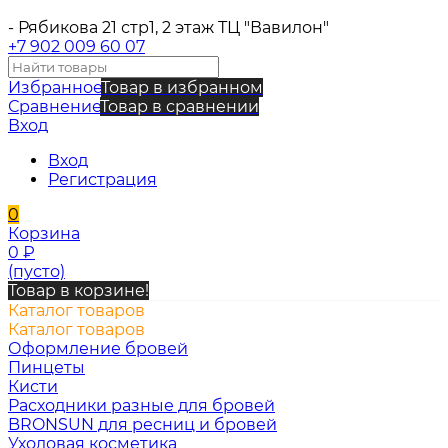
- Рябикова 21 стр1, 2 этаж ТЦ "Вавилон"
+7 902 009 60 07
Избранное
Товар в избранном
Сравнение
Товар в сравнении
Вход
Вход
Регистрация
0
Корзина
0
₽
(пусто)
Товар в корзине!
Каталог товаров
Каталог товаров
Оформление бровей
Пинцеты
Кисти
Расходники разные для бровей
BRONSUN для ресниц и бровей
Уходовая косметика