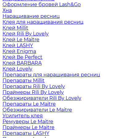
Оформление бровей Lash&Go
Хна
Наращивание ресниц
Клея для наращивания ресниц
Клей Millit
Клей Rili By Lovely
Клей Le Maitre
Клей LASHY
Клей Enigma
Клей Be Perfect
Клей BARBARA
Клей Lovely
Препараты для наращивания ресниц
Препараты Millit
Препараты Rili By Lovely
Праймеры Rili By Lovely
Обезжириватели Rili By Lovely
Препараты Le Maitre
Обезжириватели Le Maitre
Усилитель клея
Ремуверы Le Maitre
Праймеры Le Maitre
Препараты LASHY