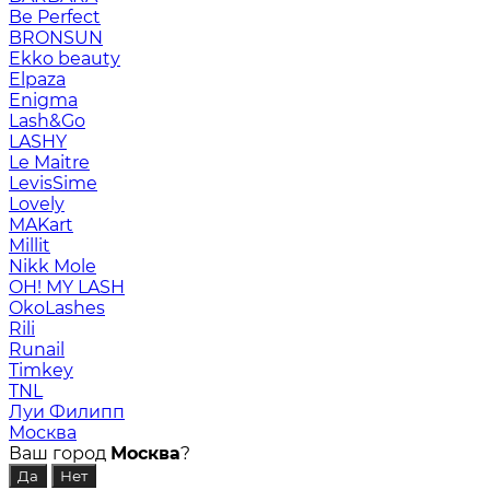
Be Perfect
BRONSUN
Ekko beauty
Elpaza
Enigma
Lash&Go
LASHY
Le Maitre
LevisSime
Lovely
MAKart
Millit
Nikk Mole
OH! MY LASH
OkoLashes
Rili
Runail
Timkey
TNL
Луи Филипп
Москва
Ваш город
Москва
?