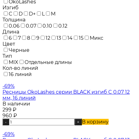
OkoLashes
Изгиб
C
D
D+
L
M
Толщина
0.06
0.07
0.10
0.12
Длина
6
7
8
9
12
13
14
15
Микс
Цвет
Черные
Тип
MIX
Отдельные длины
Кол-во линий
16 линий
-69%
Ресницы OkoLashes серии BLACK изгиб C 0.07 12
мм, 16 линий
В наличии
299
₽
960
₽
В корзину
-
+
-69%