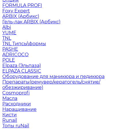
FORMULA PROFI
Foxy Expert
ARBIX (Арбикс)
Гель-лак ARBIX (Арбикс)
Albi
YUME
TNL
TNL Типсы\формы
PASHE
ADRICOCO
POLE
Elpaza (Эльпаза)
ELPAZA CLASSIC
Оборудование для маникюра и педикюра
Препараты(ремувер/кератогель/снятие/
обезжиривание)
Cosmoprofi
Масла
Расходники
Наращивание
Кисти
Runail
Топы ruNail