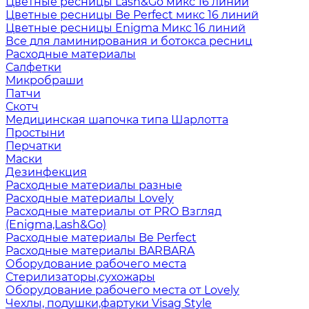
Цветные ресницы Lash&Go микс 16 линий
Цветные ресницы Be Perfect микс 16 линий
Цветные ресницы Enigma Микс 16 линий
Все для ламинирования и ботокса ресниц
Расходные материалы
Салфетки
Микробраши
Патчи
Скотч
Медицинская шапочка типа Шарлотта
Простыни
Перчатки
Маски
Дезинфекция
Расходные материалы разные
Расходные материалы Lovely
Расходные материалы от PRO Взгляд
(Enigma,Lash&Go)
Расходные материалы Be Perfect
Расходные материалы BARBARA
Оборудование рабочего места
Стерилизаторы,сухожары
Оборудование рабочего места от Lovely
Чехлы, подушки,фартуки Visag Style