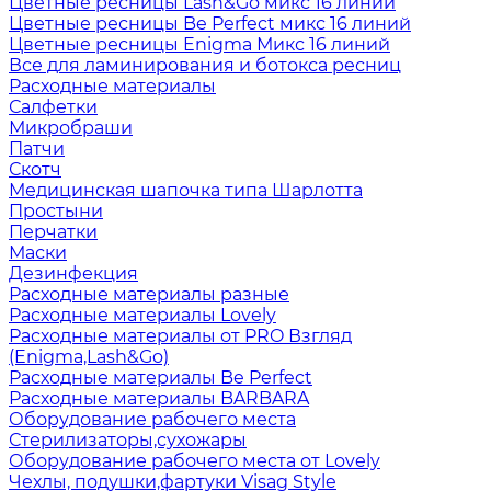
Цветные ресницы Lash&Go микс 16 линий
Цветные ресницы Be Perfect микс 16 линий
Цветные ресницы Enigma Микс 16 линий
Все для ламинирования и ботокса ресниц
Расходные материалы
Салфетки
Микробраши
Патчи
Скотч
Медицинская шапочка типа Шарлотта
Простыни
Перчатки
Маски
Дезинфекция
Расходные материалы разные
Расходные материалы Lovely
Расходные материалы от PRO Взгляд
(Enigma,Lash&Go)
Расходные материалы Be Perfect
Расходные материалы BARBARA
Оборудование рабочего места
Стерилизаторы,сухожары
Оборудование рабочего места от Lovely
Чехлы, подушки,фартуки Visag Style