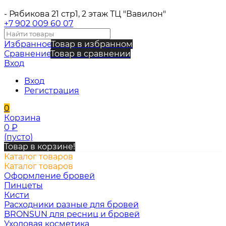
- Рябикова 21 стр1, 2 этаж ТЦ "Вавилон"
+7 902 009 60 07
Избранное
Товар в избранном
Сравнение
Товар в сравнении
Вход
Вход
Регистрация
0
Корзина
0
₽
(пусто)
Товар в корзине!
Каталог товаров
Каталог товаров
Оформление бровей
Пинцеты
Кисти
Расходники разные для бровей
BRONSUN для ресниц и бровей
Уходовая косметика