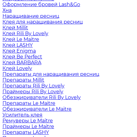
Оформление бровей Lash&Go
Хна
Наращивание ресниц
Клея для наращивания ресниц
Клей Millit
Клей Rili By Lovely
Клей Le Maitre
Клей LASHY
Клей Enigma
Клей Be Perfect
Клей BARBARA
Клей Lovely
Препараты для наращивания ресниц
Препараты Millit
Препараты Rili By Lovely
Праймеры Rili By Lovely
Обезжириватели Rili By Lovely
Препараты Le Maitre
Обезжириватели Le Maitre
Усилитель клея
Ремуверы Le Maitre
Праймеры Le Maitre
Препараты LASHY