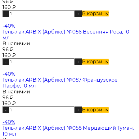
96
₽
160
₽
В корзину
-
+
-40%
Гель-лак ARBIX (Арбикс) №056 Весенняя Роса, 10
мл
В наличии
96
₽
160
₽
В корзину
-
+
-40%
Гель-лак ARBIX (Арбикс) №057 Французское
Парфе, 10 мл
В наличии
96
₽
160
₽
В корзину
-
+
-40%
Гель-лак ARBIX (Арбикс) №058 Мерцающий Туман,
10 мл