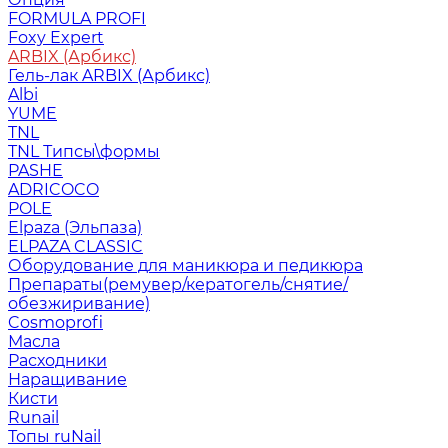
FORMULA PROFI
Foxy Expert
ARBIX (Арбикс)
Гель-лак ARBIX (Арбикс)
Albi
YUME
TNL
TNL Типсы\формы
PASHE
ADRICOCO
POLE
Elpaza (Эльпаза)
ELPAZA CLASSIC
Оборудование для маникюра и педикюра
Препараты(ремувер/кератогель/снятие/
обезжиривание)
Cosmoprofi
Масла
Расходники
Наращивание
Кисти
Runail
Топы ruNail