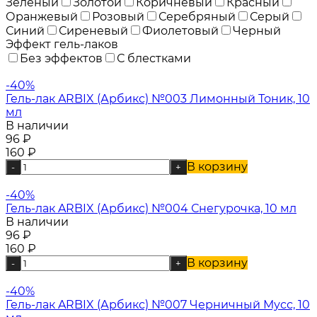
Зеленый
Золотой
Коричневый
Красный
Оранжевый
Розовый
Серебряный
Серый
Синий
Сиреневый
Фиолетовый
Черный
Эффект гель-лаков
Без эффектов
С блестками
-40%
Гель-лак ARBIX (Арбикс) №003 Лимонный Тоник, 10
мл
В наличии
96
₽
160
₽
В корзину
-
+
-40%
Гель-лак ARBIX (Арбикс) №004 Снегурочка, 10 мл
В наличии
96
₽
160
₽
В корзину
-
+
-40%
Гель-лак ARBIX (Арбикс) №007 Черничный Мусс, 10