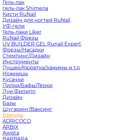
Гель-лак
гель-лак Shimeria
Кисти RuNail
Дизайн для ногтей RuNail
УФ-гели
Гель-лаки Liker
RuNail Фрезы
UV BUILDER GEL Runail Expert
Фрезы/Насадки
Стемпинг/Дизайн
Инструменты
Пушер/Кюретка/зажимы и т.д
Ножницы
Кусачки
Пилки/Бафы/Тёрки
Луи Филипп
Дизайн
Базы
Шугаринг/Ваксинг
Бренды
ADRICOCO
ARBIX
Awista
BARBARA