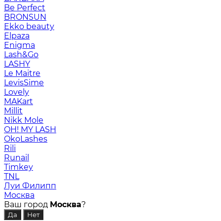
Be Perfect
BRONSUN
Ekko beauty
Elpaza
Enigma
Lash&Go
LASHY
Le Maitre
LevisSime
Lovely
MAKart
Millit
Nikk Mole
OH! MY LASH
OkoLashes
Rili
Runail
Timkey
TNL
Луи Филипп
Москва
Ваш город
Москва
?