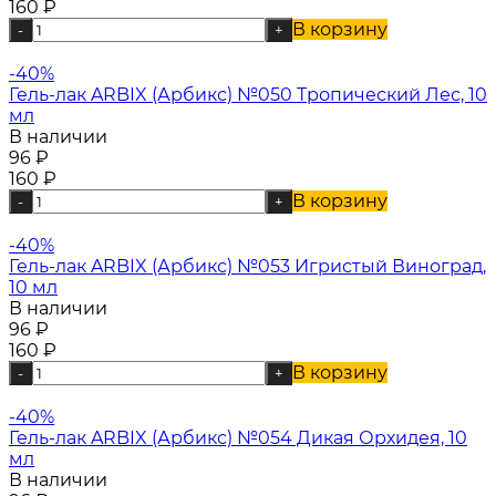
160
₽
В корзину
-
+
-40%
Гель-лак ARBIX (Арбикс) №050 Тропический Лес, 10
мл
В наличии
96
₽
160
₽
В корзину
-
+
-40%
Гель-лак ARBIX (Арбикс) №053 Игристый Виноград,
10 мл
В наличии
96
₽
160
₽
В корзину
-
+
-40%
Гель-лак ARBIX (Арбикс) №054 Дикая Орхидея, 10
мл
В наличии