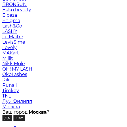
BRONSUN
Ekko beauty
Elpaza
Enigma
Lash&Go
LASHY
Le Maitre
LevisSime
Lovely
MAKart
Millit
Nikk Mole
OH! MY LASH
OkoLashes
Rili
Runail
Timkey
TNL
Луи Филипп
Москва
Ваш город
Москва
?