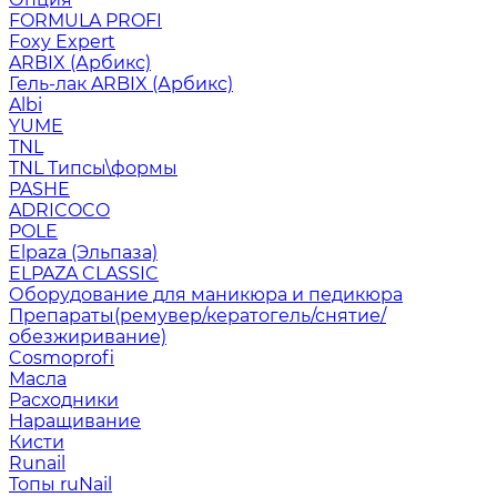
FORMULA PROFI
Foxy Expert
ARBIX (Арбикс)
Гель-лак ARBIX (Арбикс)
Albi
YUME
TNL
TNL Типсы\формы
PASHE
ADRICOCO
POLE
Elpaza (Эльпаза)
ELPAZA CLASSIC
Оборудование для маникюра и педикюра
Препараты(ремувер/кератогель/снятие/
обезжиривание)
Cosmoprofi
Масла
Расходники
Наращивание
Кисти
Runail
Топы ruNail