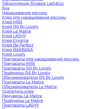
Оформление бровей Lash&Go
Хна
Наращивание ресниц
Клея для наращивания ресниц
Клей Millit
Клей Rili By Lovely
Клей Le Maitre
Клей LASHY
Клей Enigma
Клей Be Perfect
Клей BARBARA
Клей Lovely
Препараты для наращивания ресниц
Препараты Millit
Препараты Rili By Lovely
Праймеры Rili By Lovely
Обезжириватели Rili By Lovely
Препараты Le Maitre
Обезжириватели Le Maitre
Усилитель клея
Ремуверы Le Maitre
Праймеры Le Maitre
Препараты LASHY