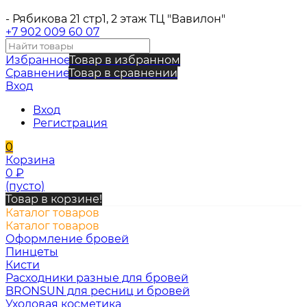
- Рябикова 21 стр1, 2 этаж ТЦ "Вавилон"
+7 902 009 60 07
Избранное
Товар в избранном
Сравнение
Товар в сравнении
Вход
Вход
Регистрация
0
Корзина
0
₽
(пусто)
Товар в корзине!
Каталог товаров
Каталог товаров
Оформление бровей
Пинцеты
Кисти
Расходники разные для бровей
BRONSUN для ресниц и бровей
Уходовая косметика