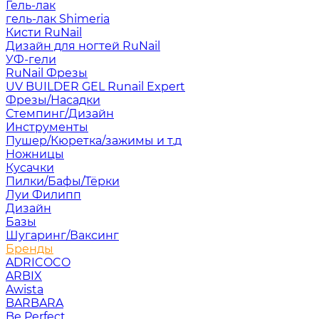
Гель-лак
гель-лак Shimeria
Кисти RuNail
Дизайн для ногтей RuNail
УФ-гели
RuNail Фрезы
UV BUILDER GEL Runail Expert
Фрезы/Насадки
Стемпинг/Дизайн
Инструменты
Пушер/Кюретка/зажимы и т.д
Ножницы
Кусачки
Пилки/Бафы/Тёрки
Луи Филипп
Дизайн
Базы
Шугаринг/Ваксинг
Бренды
ADRICOCO
ARBIX
Awista
BARBARA
Be Perfect