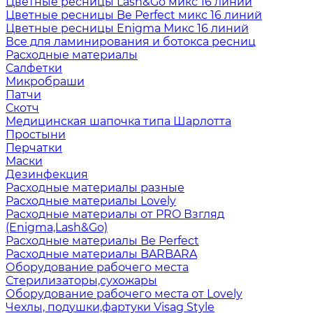
Цветные ресницы Lash&Go микс 16 линий
Цветные ресницы Be Perfect микс 16 линий
Цветные ресницы Enigma Микс 16 линий
Все для ламинирования и ботокса ресниц
Расходные материалы
Салфетки
Микробраши
Патчи
Скотч
Медицинская шапочка типа Шарлотта
Простыни
Перчатки
Маски
Дезинфекция
Расходные материалы разные
Расходные материалы Lovely
Расходные материалы от PRO Взгляд
(Enigma,Lash&Go)
Расходные материалы Be Perfect
Расходные материалы BARBARA
Оборудование рабочего места
Стерилизаторы,сухожары
Оборудование рабочего места от Lovely
Чехлы, подушки,фартуки Visag Style