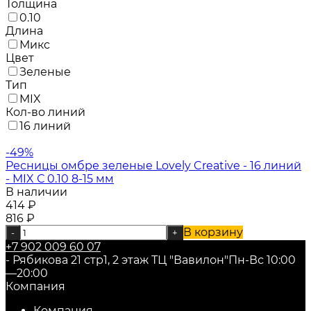
Толщина
0.10
Длина
Микс
Цвет
Зеленые
Тип
MIX
Кол-во линий
16 линий
-49%
Ресницы омбре зеленые Lovely Creative - 16 линий
- MIX С 0.10 8-15 мм
В наличии
414
₽
816
₽
В корзину
-
+
+7 902 009 60 07
- Рябикова 21 стр1, 2 этаж ТЦ "Вавилон"
Пн-Вс 10:00
—20:00
Компания
Компания