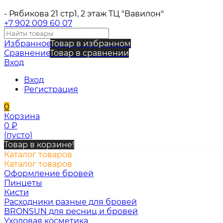
- Рябикова 21 стр1, 2 этаж ТЦ "Вавилон"
+7 902 009 60 07
Избранное
Товар в избранном
Сравнение
Товар в сравнении
Вход
Вход
Регистрация
0
Корзина
0
₽
(пусто)
Товар в корзине!
Каталог товаров
Каталог товаров
Оформление бровей
Пинцеты
Кисти
Расходники разные для бровей
BRONSUN для ресниц и бровей
Уходовая косметика