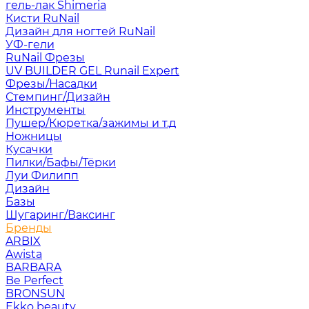
гель-лак Shimeria
Кисти RuNail
Дизайн для ногтей RuNail
УФ-гели
RuNail Фрезы
UV BUILDER GEL Runail Expert
Фрезы/Насадки
Стемпинг/Дизайн
Инструменты
Пушер/Кюретка/зажимы и т.д
Ножницы
Кусачки
Пилки/Бафы/Тёрки
Луи Филипп
Дизайн
Базы
Шугаринг/Ваксинг
Бренды
ARBIX
Awista
BARBARA
Be Perfect
BRONSUN
Ekko beauty