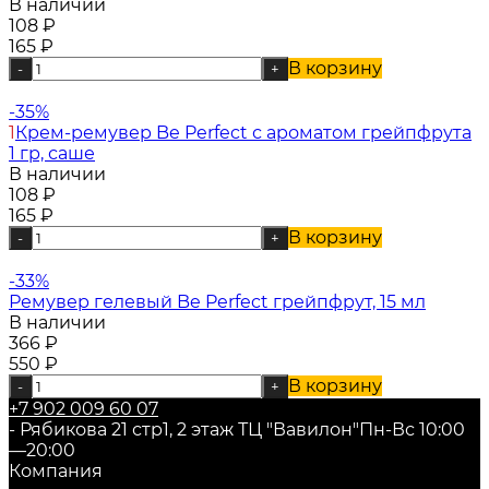
В наличии
108
₽
165
₽
В корзину
-
+
-35%
1
Крем-ремувер Be Perfect с ароматом грейпфрута
1 гр, саше
В наличии
108
₽
165
₽
В корзину
-
+
-33%
Ремувер гелевый Be Perfect грейпфрут, 15 мл
В наличии
366
₽
550
₽
В корзину
-
+
+7 902 009 60 07
- Рябикова 21 стр1, 2 этаж ТЦ "Вавилон"
Пн-Вс 10:00
—20:00
Компания