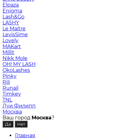
Elpaza
Enigma
Lash&Go
LASHY
Le Maitre
LevisSime
Lovely
MAKart
Millit
Nikk Mole
OH! MY LASH
OkoLashes
Pinky
Rili
Runail
Timkey
TNL
Луи Филипп
Москва
Ваш город
Москва
?
Главная