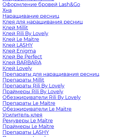
Оформление бровей Lash&Go
Хна
Наращивание ресниц
Клея для наращивания ресниц
Клей Millit
Клей Rili By Lovely
Клей Le Maitre
Клей LASHY
Клей Enigma
Клей Be Perfect
Клей BARBARA
Клей Lovely
Препараты для наращивания ресниц
Препараты Millit
Препараты Rili By Lovely
Праймеры Rili By Lovely
Обезжириватели Rili By Lovely
Препараты Le Maitre
Обезжириватели Le Maitre
Усилитель клея
Ремуверы Le Maitre
Праймеры Le Maitre
Препараты LASHY