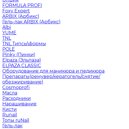
FORMULA PROFI
Foxy Expert
ARBIX (Арбикс)
Гель-лак ARBIX (Арбикс)
Albi
YUME
TNL
TNL Типсы\формы
POLE
Pinky (Пинки)
Elpaza (Эльпаза)
ELPAZA CLASSIC
Оборудование для маникюра и педикюра
Препараты(ремувер/кератогель/снятие/
обезжиривание)
Cosmoprofi
Масла
Расходники
Наращивание
Кисти
Runail
Топы ruNail
Гель-лак