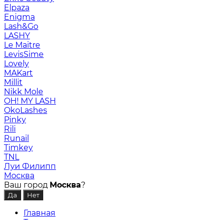
Elpaza
Enigma
Lash&Go
LASHY
Le Maitre
LevisSime
Lovely
MAKart
Millit
Nikk Mole
OH! MY LASH
OkoLashes
Pinky
Rili
Runail
Timkey
TNL
Луи Филипп
Москва
Ваш город
Москва
?
Главная