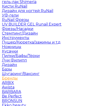
гель-лак Shimeria
Кисти RuNail
Дизайн для ногтей RuNail
УФ-гели
RuNail Фрезы
UV BUILDER GEL Runail Expert
Фрезы/Насадки
Стемпинг/Дизайн
Инструменты
Пушер/Кюретка/зажимы и т.д
Ножницы
Кусачки
Пилки/Бафы/Тёрки
Луи Филипп
Дизайн
Базы
Шугаринг/Ваксинг
Бренды
ARBIX
Awista
BARBARA
Be Perfect
BRONSUN
Ekko beauty