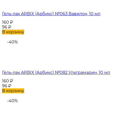
Гель-лак ARBIX (Арбикс) №063 Вавилон, 10 мл
160
₽
96
₽
В корзину
-40%
Гель-лак ARBIX (Арбикс) №082 Ультрамарин, 10 мл
160
₽
96
₽
В корзину
-40%