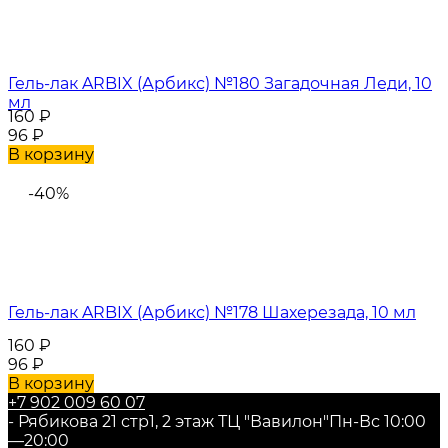
Гель-лак ARBIX (Арбикс) №180 Загадочная Леди, 10
мл
160
₽
96
₽
В корзину
-40%
Гель-лак ARBIX (Арбикс) №178 Шахерезада, 10 мл
160
₽
96
₽
В корзину
+7 902 009 60 07
- Рябикова 21 стр1, 2 этаж ТЦ "Вавилон"
Пн-Вс 10:00
—20:00