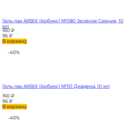
Гель-лак ARBIX (Арбикс) №080 Зелёное Сияние, 10
мл
160
₽
96
₽
В корзину
-40%
Гель-лак ARBIX (Арбикс) №151 Диадема, 10 мл
160
₽
96
₽
В корзину
-40%