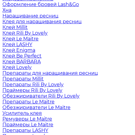
Оформление бровей Lash&Go
Хна
Наращивание ресниц
Клея для наращивания ресниц
Клей Millit
Клей Rili By Lovely
Клей Le Maitre
Клей LASHY
Клей Enigma
Клей Be Perfect
Клей BARBARA
Клей Lovely
Препараты для наращивания ресниц
Препараты Millit
Препараты Rili By Lovely
Праймеры Rili By Lovely
Обезжириватели Rili By Lovely
Препараты Le Maitre
Обезжириватели Le Maitre
Усилитель клея
Ремуверы Le Maitre
Праймеры Le Maitre
Препараты LASHY