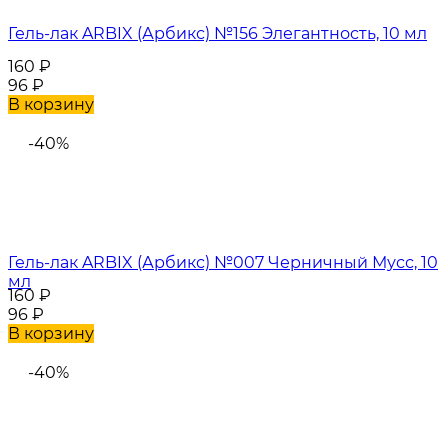
Гель-лак ARBIX (Арбикс) №156 Элегантность, 10 мл
160
₽
96
₽
В корзину
-40%
Гель-лак ARBIX (Арбикс) №007 Черничный Мусс, 10
мл
160
₽
96
₽
В корзину
-40%