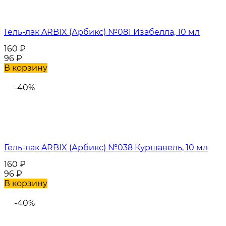
Гель-лак ARBIX (Арбикс) №081 Изабелла, 10 мл
160
₽
96
₽
В корзину
-40%
Гель-лак ARBIX (Арбикс) №038 Куршавель, 10 мл
160
₽
96
₽
В корзину
-40%