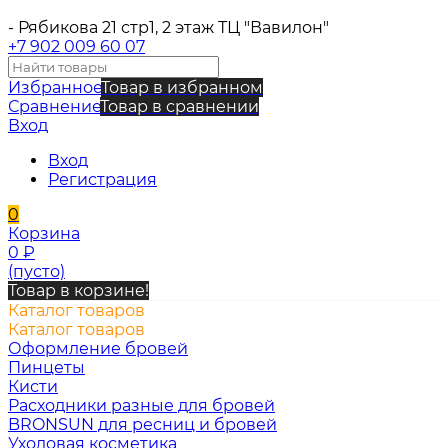
- Рябикова 21 стр1, 2 этаж ТЦ "Вавилон"
+7 902 009 60 07
Избранное
Товар в избранном
Сравнение
Товар в сравнении
Вход
Вход
Регистрация
0
Корзина
0
₽
(пусто)
Товар в корзине!
Каталог товаров
Каталог товаров
Оформление бровей
Пинцеты
Кисти
Расходники разные для бровей
BRONSUN для ресниц и бровей
Уходовая косметика