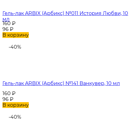
Гель-лак ARBIX (Арбикс) №011 История Любви, 10
мл
160
₽
96
₽
В корзину
-40%
Гель-лак ARBIX (Арбикс) №141 Ванкувер, 10 мл
160
₽
96
₽
В корзину
-40%