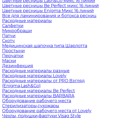
Цветные ресницы Lash&Go микс 16 линий
Цветные ресницы Be Perfect микс 16 линий
Цветные ресницы Enigma Микс 16 линий
Все для ламинирования и ботокса ресниц
Расходные материалы
Салфетки
Микробраши
Патчи
Скотч
Медицинская шапочка типа Шарлотта
Простыни
Перчатки
Маски
Дезинфекция
Расходные материалы разные
Расходные материалы Lovely
Расходные материалы от PRO Взгляд
(Enigma,Lash&Go)
Расходные материалы Be Perfect
Расходные материалы BARBARA
Оборудование рабочего места
Стерилизаторы,сухожары
Оборудование рабочего места от Lovely
Чехлы, подушки,фартуки Visag Style