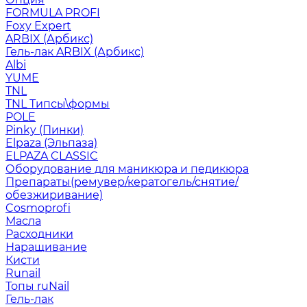
FORMULA PROFI
Foxy Expert
ARBIX (Арбикс)
Гель-лак ARBIX (Арбикс)
Albi
YUME
TNL
TNL Типсы\формы
POLE
Pinky (Пинки)
Elpaza (Эльпаза)
ELPAZA CLASSIC
Оборудование для маникюра и педикюра
Препараты(ремувер/кератогель/снятие/
обезжиривание)
Cosmoprofi
Масла
Расходники
Наращивание
Кисти
Runail
Топы ruNail
Гель-лак