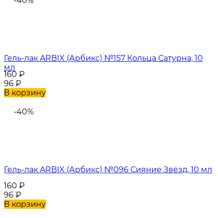
-40%
Гель-лак ARBIX (Арбикс) №157 Кольца Сатурна, 10
мл
160
₽
96
₽
В корзину
-40%
Гель-лак ARBIX (Арбикс) №096 Сияние Звёзд, 10 мл
160
₽
96
₽
В корзину