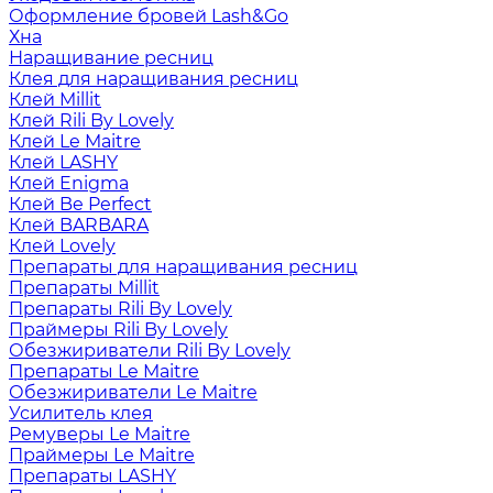
Оформление бровей Lash&Go
Хна
Наращивание ресниц
Клея для наращивания ресниц
Клей Millit
Клей Rili By Lovely
Клей Le Maitre
Клей LASHY
Клей Enigma
Клей Be Perfect
Клей BARBARA
Клей Lovely
Препараты для наращивания ресниц
Препараты Millit
Препараты Rili By Lovely
Праймеры Rili By Lovely
Обезжириватели Rili By Lovely
Препараты Le Maitre
Обезжириватели Le Maitre
Усилитель клея
Ремуверы Le Maitre
Праймеры Le Maitre
Препараты LASHY