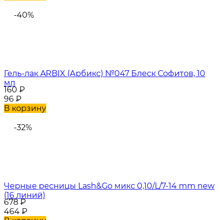
-40%
Гель-лак ARBIX (Арбикс) №047 Блеск Софитов, 10
мл
160
₽
96
₽
В корзину
-32%
Черные ресницы Lash&Go микс 0,10/L/7-14 mm new
(16 линий)
678
₽
464
₽