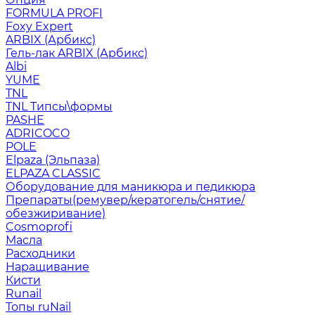
FORMULA PROFI
Foxy Expert
ARBIX (Арбикс)
Гель-лак ARBIX (Арбикс)
Albi
YUME
TNL
TNL Типсы\формы
PASHE
ADRICOCO
POLE
Elpaza (Эльпаза)
ELPAZA CLASSIC
Оборудование для маникюра и педикюра
Препараты(ремувер/кератогель/снятие/
обезжиривание)
Cosmoprofi
Масла
Расходники
Наращивание
Кисти
Runail
Топы ruNail