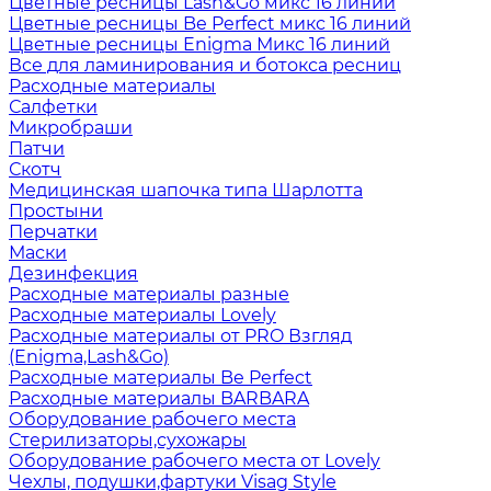
Цветные ресницы Lash&Go микс 16 линий
Цветные ресницы Be Perfect микс 16 линий
Цветные ресницы Enigma Микс 16 линий
Все для ламинирования и ботокса ресниц
Расходные материалы
Салфетки
Микробраши
Патчи
Скотч
Медицинская шапочка типа Шарлотта
Простыни
Перчатки
Маски
Дезинфекция
Расходные материалы разные
Расходные материалы Lovely
Расходные материалы от PRO Взгляд
(Enigma,Lash&Go)
Расходные материалы Be Perfect
Расходные материалы BARBARA
Оборудование рабочего места
Стерилизаторы,сухожары
Оборудование рабочего места от Lovely
Чехлы, подушки,фартуки Visag Style