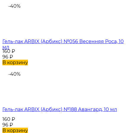
-40%
Гель-лак ARBIX (Арбикс) №056 Весенняя Роса, 10
мл
160
₽
96
₽
В корзину
-40%
Гель-лак ARBIX (Арбикс) №188 Авангард, 10 мл
160
₽
96
₽
В корзину