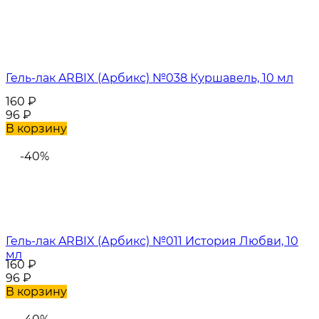
Гель-лак ARBIX (Арбикс) №038 Куршавель, 10 мл
160
₽
96
₽
В корзину
-40%
Гель-лак ARBIX (Арбикс) №011 История Любви, 10
мл
160
₽
96
₽
В корзину