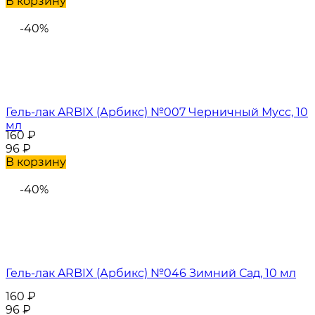
В корзину
-40%
Гель-лак ARBIX (Арбикс) №007 Черничный Мусс, 10
мл
160
₽
96
₽
В корзину
-40%
Гель-лак ARBIX (Арбикс) №046 Зимний Сад, 10 мл
160
₽
96
₽