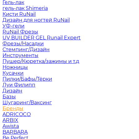
Гель-лак
гель-лак Shimeria
Кисти RuNail
Дизайн для ногтей RuNail
УФ-гели
RuNail Фрезы
UV BUILDER GEL Runail Expert
Фрезы/Насадки
Стемпинг/Дизайн
Инструменты
Пушер/Кюретка/зажимы и т.д
Ножницы
Кусачки
Пилки/Бафы/Тёрки
Луи Филипп
Дизайн
Базы
Шугаринг/Ваксинг
Бренды
ADRICOCO
ARBIX
Awista
BARBARA
Be Perfect