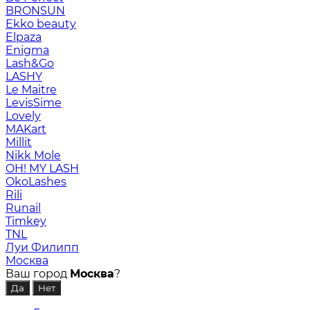
BRONSUN
Ekko beauty
Elpaza
Enigma
Lash&Go
LASHY
Le Maitre
LevisSime
Lovely
MAKart
Millit
Nikk Mole
OH! MY LASH
OkoLashes
Rili
Runail
Timkey
TNL
Луи Филипп
Москва
Ваш город
Москва
?