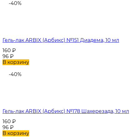
-40%
Гель-лак ARBIX (Арбикс) №151 Диадема, 10 мл
160
₽
96
₽
В корзину
-40%
Гель-лак ARBIX (Арбикс) №178 Шахерезада, 10 мл
160
₽
96
₽
В корзину