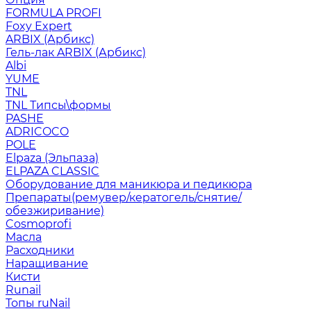
FORMULA PROFI
Foxy Expert
ARBIX (Арбикс)
Гель-лак ARBIX (Арбикс)
Albi
YUME
TNL
TNL Типсы\формы
PASHE
ADRICOCO
POLE
Elpaza (Эльпаза)
ELPAZA CLASSIC
Оборудование для маникюра и педикюра
Препараты(ремувер/кератогель/снятие/
обезжиривание)
Cosmoprofi
Масла
Расходники
Наращивание
Кисти
Runail
Топы ruNail