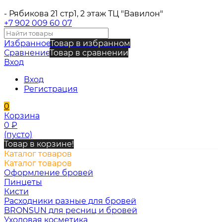
- Рябикова 21 стр1, 2 этаж ТЦ "Вавилон"
+7 902 009 60 07
Избранное
Товар в избранном
Сравнение
Товар в сравнении
Вход
Вход
Регистрация
0
Корзина
0
₽
(пусто)
Товар в корзине!
Каталог товаров
Каталог товаров
Оформление бровей
Пинцеты
Кисти
Расходники разные для бровей
BRONSUN для ресниц и бровей
Уходовая косметика