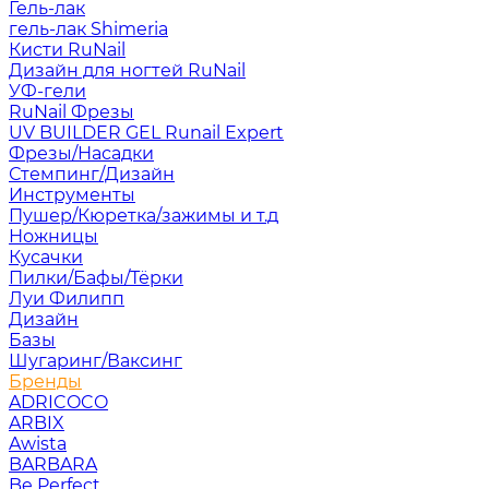
Гель-лак
гель-лак Shimeria
Кисти RuNail
Дизайн для ногтей RuNail
УФ-гели
RuNail Фрезы
UV BUILDER GEL Runail Expert
Фрезы/Насадки
Стемпинг/Дизайн
Инструменты
Пушер/Кюретка/зажимы и т.д
Ножницы
Кусачки
Пилки/Бафы/Тёрки
Луи Филипп
Дизайн
Базы
Шугаринг/Ваксинг
Бренды
ADRICOCO
ARBIX
Awista
BARBARA
Be Perfect