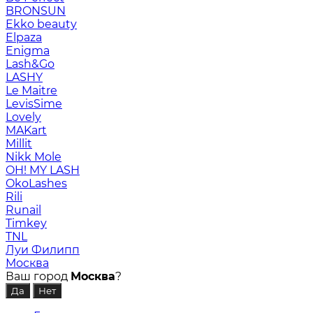
BRONSUN
Ekko beauty
Elpaza
Enigma
Lash&Go
LASHY
Le Maitre
LevisSime
Lovely
MAKart
Millit
Nikk Mole
OH! MY LASH
OkoLashes
Rili
Runail
Timkey
TNL
Луи Филипп
Москва
Ваш город
Москва
?