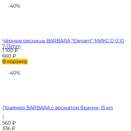
-40%
Чёрные ресницы BARBARA "Elegant" МИКС D 0.10
7-15mm
1 100
₽
660
₽
В корзину
-40%
Праймер BARBARA с ароматом брауни, 15 мл
1
560
₽
336
₽