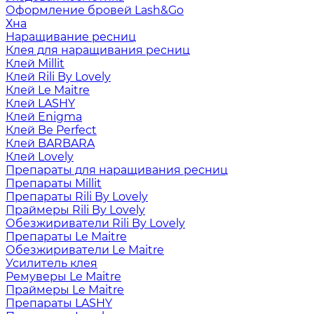
Оформление бровей Lash&Go
Хна
Наращивание ресниц
Клея для наращивания ресниц
Клей Millit
Клей Rili By Lovely
Клей Le Maitre
Клей LASHY
Клей Enigma
Клей Be Perfect
Клей BARBARA
Клей Lovely
Препараты для наращивания ресниц
Препараты Millit
Препараты Rili By Lovely
Праймеры Rili By Lovely
Обезжириватели Rili By Lovely
Препараты Le Maitre
Обезжириватели Le Maitre
Усилитель клея
Ремуверы Le Maitre
Праймеры Le Maitre
Препараты LASHY