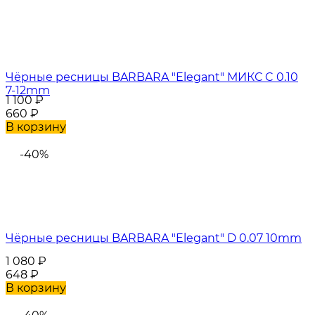
Чёрные ресницы BARBARA "Elegant" МИКС C 0.10
7-12mm
1 100
₽
660
₽
В корзину
-40%
Чёрные ресницы BARBARA "Elegant" D 0.07 10mm
1 080
₽
648
₽
В корзину