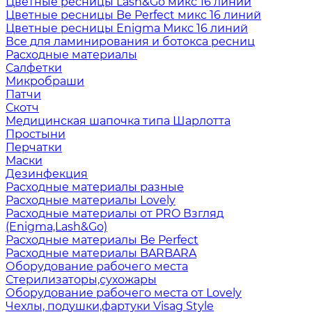
Цветные ресницы Lash&Go микс 16 линий
Цветные ресницы Be Perfect микс 16 линий
Цветные ресницы Enigma Микс 16 линий
Все для ламинирования и ботокса ресниц
Расходные материалы
Салфетки
Микробраши
Патчи
Скотч
Медицинская шапочка типа Шарлотта
Простыни
Перчатки
Маски
Дезинфекция
Расходные материалы разные
Расходные материалы Lovely
Расходные материалы от PRO Взгляд
(Enigma,Lash&Go)
Расходные материалы Be Perfect
Расходные материалы BARBARA
Оборудование рабочего места
Стерилизаторы,сухожары
Оборудование рабочего места от Lovely
Чехлы, подушки,фартуки Visag Style