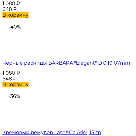
1 080
₽
648
₽
В корзину
-40%
Чёрные ресницы BARBARA "Elegant" D 0.10 07mm
1 080
₽
648
₽
В корзину
-36%
Кремовый ремувер Lash&Go Ariel, 15 гр