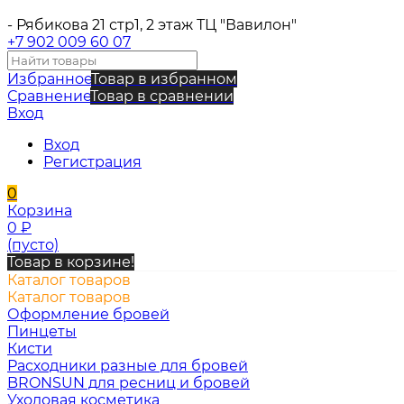
- Рябикова 21 стр1, 2 этаж ТЦ "Вавилон"
+7 902 009 60 07
Избранное
Товар в избранном
Сравнение
Товар в сравнении
Вход
Вход
Регистрация
0
Корзина
0
₽
(пусто)
Товар в корзине!
Каталог товаров
Каталог товаров
Оформление бровей
Пинцеты
Кисти
Расходники разные для бровей
BRONSUN для ресниц и бровей
Уходовая косметика