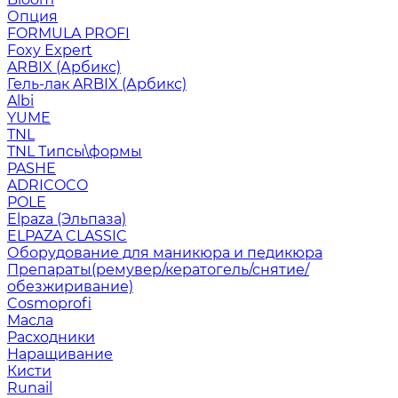
Опция
FORMULA PROFI
Foxy Expert
ARBIX (Арбикс)
Гель-лак ARBIX (Арбикс)
Albi
YUME
TNL
TNL Типсы\формы
PASHE
ADRICOCO
POLE
Elpaza (Эльпаза)
ELPAZA CLASSIC
Оборудование для маникюра и педикюра
Препараты(ремувер/кератогель/снятие/
обезжиривание)
Cosmoprofi
Масла
Расходники
Наращивание
Кисти
Runail