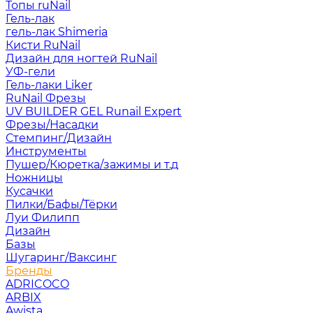
Топы ruNail
Гель-лак
гель-лак Shimeria
Кисти RuNail
Дизайн для ногтей RuNail
УФ-гели
Гель-лаки Liker
RuNail Фрезы
UV BUILDER GEL Runail Expert
Фрезы/Насадки
Стемпинг/Дизайн
Инструменты
Пушер/Кюретка/зажимы и т.д
Ножницы
Кусачки
Пилки/Бафы/Тёрки
Луи Филипп
Дизайн
Базы
Шугаринг/Ваксинг
Бренды
ADRICOCO
ARBIX
Awista