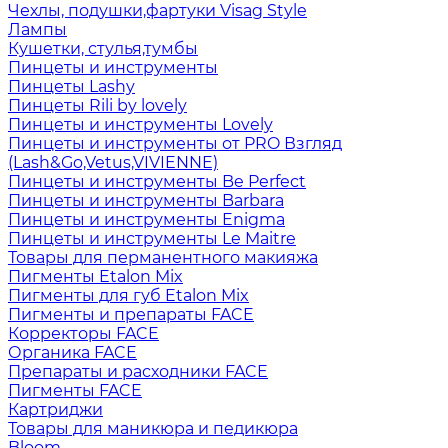
Чехлы, подушки,фартуки Visag Style
Лампы
Кушетки, стулья,тумбы
Пинцеты и инструменты
Пинцеты Lashy
Пинцеты Rili by lovely
Пинцеты и инструменты Lovely
Пинцеты и инструменты от PRO Взгляд
(Lash&Go,Vetus,VIVIENNE)
Пинцеты и инструменты Be Perfect
Пинцеты и инструменты Barbara
Пинцеты и инструменты Enigma
Пинцеты и инструменты Le Maitre
Товары для перманентного макияжа
Пигменты Etalon Mix
Пигменты для губ Etalon Mix
Пигменты и препараты FACE
Корректоры FACE
Органика FACE
Препараты и расходники FACE
Пигменты FACE
Картриджи
Товары для маникюра и педикюра
Bloom