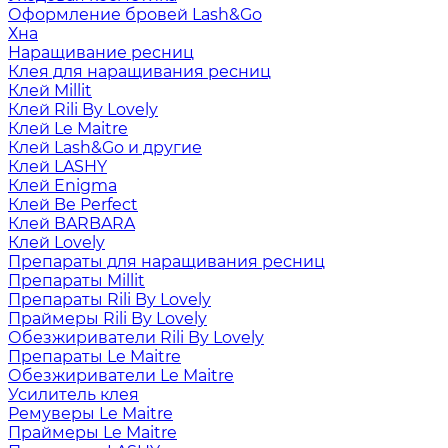
Оформление бровей Lash&Go
Хна
Наращивание ресниц
Клея для наращивания ресниц
Клей Millit
Клей Rili By Lovely
Клей Le Maitre
Клей Lash&Go и другие
Клей LASHY
Клей Enigma
Клей Be Perfect
Клей BARBARA
Клей Lovely
Препараты для наращивания ресниц
Препараты Millit
Препараты Rili By Lovely
Праймеры Rili By Lovely
Обезжириватели Rili By Lovely
Препараты Le Maitre
Обезжириватели Le Maitre
Усилитель клея
Ремуверы Le Maitre
Праймеры Le Maitre