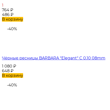
1
764
₽
486
₽
В корзину
-40%
Чёрные ресницы BARBARA "Elegant" C 0.10 08mm
1 080
₽
648
₽
В корзину
-40%