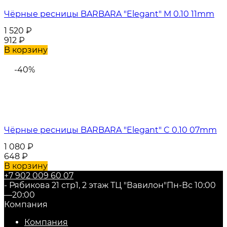
Чёрные ресницы BARBARA "Elegant" M 0.10 11mm
1 520
₽
912
₽
В корзину
-40%
Чёрные ресницы BARBARA "Elegant" C 0.10 07mm
1 080
₽
648
₽
В корзину
+7 902 009 60 07
- Рябикова 21 стр1, 2 этаж ТЦ "Вавилон"
Пн-Вс 10:00
—20:00
Компания
Компания