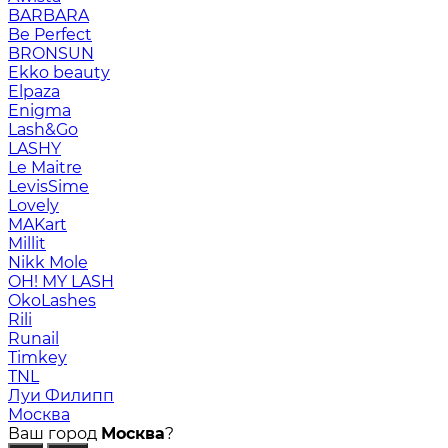
BARBARA
Be Perfect
BRONSUN
Ekko beauty
Elpaza
Enigma
Lash&Go
LASHY
Le Maitre
LevisSime
Lovely
MAKart
Millit
Nikk Mole
OH! MY LASH
OkoLashes
Rili
Runail
Timkey
TNL
Луи Филипп
Москва
Ваш город
Москва
?