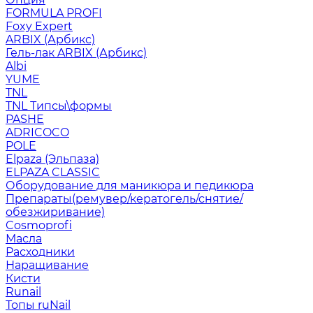
FORMULA PROFI
Foxy Expert
ARBIX (Арбикс)
Гель-лак ARBIX (Арбикс)
Albi
YUME
TNL
TNL Типсы\формы
PASHE
ADRICOCO
POLE
Elpaza (Эльпаза)
ELPAZA CLASSIC
Оборудование для маникюра и педикюра
Препараты(ремувер/кератогель/снятие/
обезжиривание)
Cosmoprofi
Масла
Расходники
Наращивание
Кисти
Runail
Топы ruNail