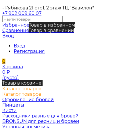
- Рябикова 21 стр1, 2 этаж ТЦ "Вавилон"
+7 902 009 60 07
Избранное
Товар в избранном
Сравнение
Товар в сравнении
Вход
Вход
Регистрация
0
Корзина
0
₽
(пусто)
Товар в корзине!
Каталог товаров
Каталог товаров
Оформление бровей
Пинцеты
Кисти
Расходники разные для бровей
BRONSUN для ресниц и бровей
Уходовая косметика