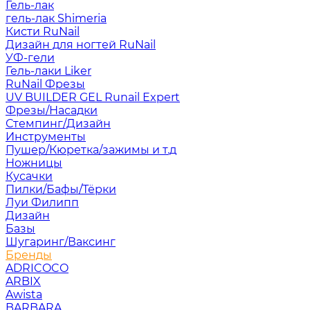
Гель-лак
гель-лак Shimeria
Кисти RuNail
Дизайн для ногтей RuNail
УФ-гели
Гель-лаки Liker
RuNail Фрезы
UV BUILDER GEL Runail Expert
Фрезы/Насадки
Стемпинг/Дизайн
Инструменты
Пушер/Кюретка/зажимы и т.д
Ножницы
Кусачки
Пилки/Бафы/Тёрки
Луи Филипп
Дизайн
Базы
Шугаринг/Ваксинг
Бренды
ADRICOCO
ARBIX
Awista
BARBARA