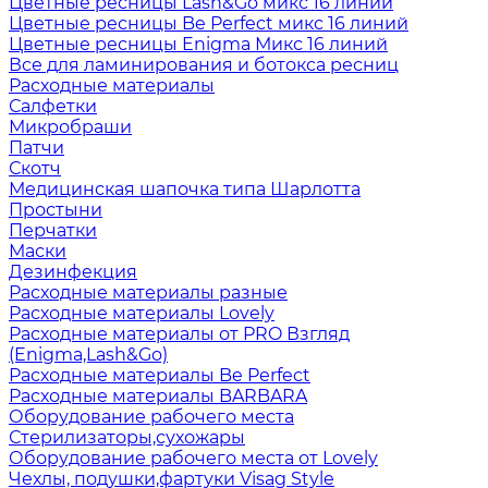
Цветные ресницы Lash&Go микс 16 линий
Цветные ресницы Be Perfect микс 16 линий
Цветные ресницы Enigma Микс 16 линий
Все для ламинирования и ботокса ресниц
Расходные материалы
Салфетки
Микробраши
Патчи
Скотч
Медицинская шапочка типа Шарлотта
Простыни
Перчатки
Маски
Дезинфекция
Расходные материалы разные
Расходные материалы Lovely
Расходные материалы от PRO Взгляд
(Enigma,Lash&Go)
Расходные материалы Be Perfect
Расходные материалы BARBARA
Оборудование рабочего места
Стерилизаторы,сухожары
Оборудование рабочего места от Lovely
Чехлы, подушки,фартуки Visag Style