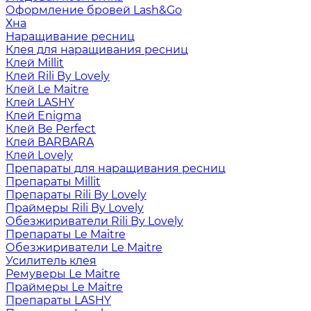
Оформление бровей Lash&Go
Хна
Наращивание ресниц
Клея для наращивания ресниц
Клей Millit
Клей Rili By Lovely
Клей Le Maitre
Клей LASHY
Клей Enigma
Клей Be Perfect
Клей BARBARA
Клей Lovely
Препараты для наращивания ресниц
Препараты Millit
Препараты Rili By Lovely
Праймеры Rili By Lovely
Обезжириватели Rili By Lovely
Препараты Le Maitre
Обезжириватели Le Maitre
Усилитель клея
Ремуверы Le Maitre
Праймеры Le Maitre
Препараты LASHY