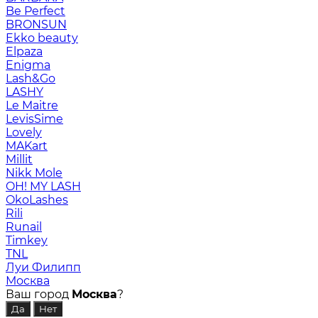
Be Perfect
BRONSUN
Ekko beauty
Elpaza
Enigma
Lash&Go
LASHY
Le Maitre
LevisSime
Lovely
MAKart
Millit
Nikk Mole
OH! MY LASH
OkoLashes
Rili
Runail
Timkey
TNL
Луи Филипп
Москва
Ваш город
Москва
?