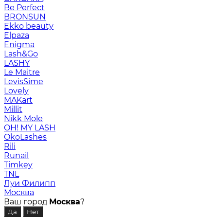
Be Perfect
BRONSUN
Ekko beauty
Elpaza
Enigma
Lash&Go
LASHY
Le Maitre
LevisSime
Lovely
MAKart
Millit
Nikk Mole
OH! MY LASH
OkoLashes
Rili
Runail
Timkey
TNL
Луи Филипп
Москва
Ваш город
Москва
?