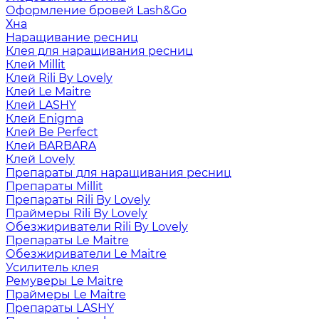
Оформление бровей Lash&Go
Хна
Наращивание ресниц
Клея для наращивания ресниц
Клей Millit
Клей Rili By Lovely
Клей Le Maitre
Клей LASHY
Клей Enigma
Клей Be Perfect
Клей BARBARA
Клей Lovely
Препараты для наращивания ресниц
Препараты Millit
Препараты Rili By Lovely
Праймеры Rili By Lovely
Обезжириватели Rili By Lovely
Препараты Le Maitre
Обезжириватели Le Maitre
Усилитель клея
Ремуверы Le Maitre
Праймеры Le Maitre
Препараты LASHY