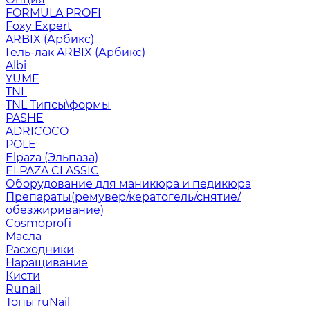
FORMULA PROFI
Foxy Expert
ARBIX (Арбикс)
Гель-лак ARBIX (Арбикс)
Albi
YUME
TNL
TNL Типсы\формы
PASHE
ADRICOCO
POLE
Elpaza (Эльпаза)
ELPAZA CLASSIC
Оборудование для маникюра и педикюра
Препараты(ремувер/кератогель/снятие/
обезжиривание)
Cosmoprofi
Масла
Расходники
Наращивание
Кисти
Runail
Топы ruNail