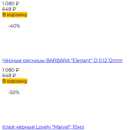
1 080
₽
648
₽
В корзину
-40%
Чёрные ресницы BARBARA "Elegant" D 0.12 12mm
1 080
₽
648
₽
В корзину
-50%
Клей чёрный Lovely "Marvel", 10мл