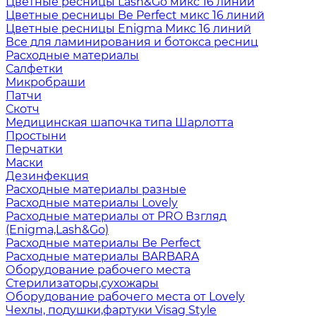
Цветные ресницы Lash&Go микс 16 линий
Цветные ресницы Be Perfect микс 16 линий
Цветные ресницы Enigma Микс 16 линий
Все для ламинирования и ботокса ресниц
Расходные материалы
Салфетки
Микробраши
Патчи
Скотч
Медицинская шапочка типа Шарлотта
Простыни
Перчатки
Маски
Дезинфекция
Расходные материалы разные
Расходные материалы Lovely
Расходные материалы от PRO Взгляд
(Enigma,Lash&Go)
Расходные материалы Be Perfect
Расходные материалы BARBARA
Оборудование рабочего места
Стерилизаторы,сухожары
Оборудование рабочего места от Lovely
Чехлы, подушки,фартуки Visag Style