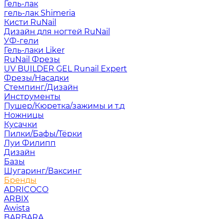
Гель-лак
гель-лак Shimeria
Кисти RuNail
Дизайн для ногтей RuNail
УФ-гели
Гель-лаки Liker
RuNail Фрезы
UV BUILDER GEL Runail Expert
Фрезы/Насадки
Стемпинг/Дизайн
Инструменты
Пушер/Кюретка/зажимы и т.д
Ножницы
Кусачки
Пилки/Бафы/Тёрки
Луи Филипп
Дизайн
Базы
Шугаринг/Ваксинг
Бренды
ADRICOCO
ARBIX
Awista
BARBARA