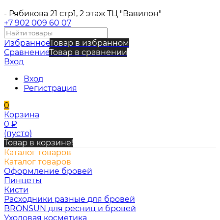
- Рябикова 21 стр1, 2 этаж ТЦ "Вавилон"
+7 902 009 60 07
Избранное
Товар в избранном
Сравнение
Товар в сравнении
Вход
Вход
Регистрация
0
Корзина
0
₽
(пусто)
Товар в корзине!
Каталог товаров
Каталог товаров
Оформление бровей
Пинцеты
Кисти
Расходники разные для бровей
BRONSUN для ресниц и бровей
Уходовая косметика