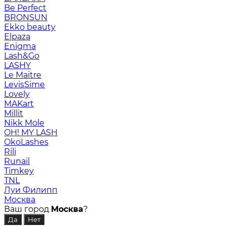
Be Perfect
BRONSUN
Ekko beauty
Elpaza
Enigma
Lash&Go
LASHY
Le Maitre
LevisSime
Lovely
MAKart
Millit
Nikk Mole
OH! MY LASH
OkoLashes
Rili
Runail
Timkey
TNL
Луи Филипп
Москва
Ваш город
Москва
?