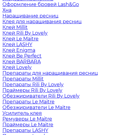
Оформление бровей Lash&Go
Хна
Наращивание ресниц
Клея для наращивания ресниц
Клей Millit
Клей Rili By Lovely
Клей Le Maitre
Клей LASHY
Клей Enigma
Клей Be Perfect
Клей BARBARA
Клей Lovely
Препараты для наращивания ресниц
Препараты Millit
Препараты Rili By Lovely
Праймеры Rili By Lovely
Обезжириватели Rili By Lovely
Препараты Le Maitre
Обезжириватели Le Maitre
Усилитель клея
Ремуверы Le Maitre
Праймеры Le Maitre
Препараты LASHY