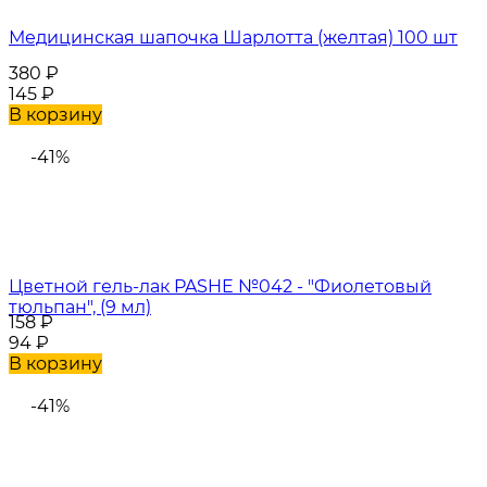
Медицинская шапочка Шарлотта (желтая) 100 шт
380
₽
145
₽
В корзину
-41%
Цветной гель-лак PASHE №042 - "Фиолетовый
тюльпан", (9 мл)
158
₽
94
₽
В корзину
-41%