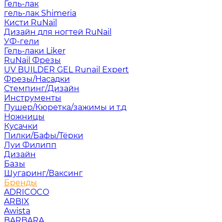
Гель-лак
гель-лак Shimeria
Кисти RuNail
Дизайн для ногтей RuNail
УФ-гели
Гель-лаки Liker
RuNail Фрезы
UV BUILDER GEL Runail Expert
Фрезы/Насадки
Стемпинг/Дизайн
Инструменты
Пушер/Кюретка/зажимы и т.д
Ножницы
Кусачки
Пилки/Бафы/Тёрки
Луи Филипп
Дизайн
Базы
Шугаринг/Ваксинг
Бренды
ADRICOCO
ARBIX
Awista
BARBARA