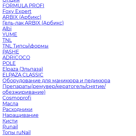
FORMULA PROFI
Foxy Expert
ARBIX (Арбикс)
Гель-лак ARBIX (Арбикс)
Albi
YUME
TNL
TNL Типсы\формы
PASHE
ADRICOCO
POLE
Elpaza (Эльпаза)
ELPAZA CLASSIC
Оборудование для маникюра и педикюра
Препараты(ремувер/кератогель/снятие/
обезжиривание)
Cosmoprofi
Масла
Расходники
Наращивание
Кисти
Runail
Топы ruNail