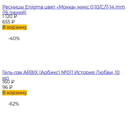
Ресницы Enigma цвет «Мокка» микс 0,10/C/7-14 mm
(16 линий)
1 120
₽
655
₽
В корзину
-40%
Гель-лак ARBIX (Арбикс) №011 История Любви, 10
мл
160
₽
96
₽
В корзину
-62%