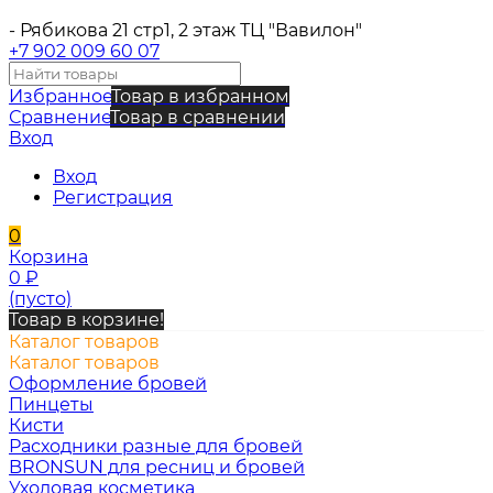
- Рябикова 21 стр1, 2 этаж ТЦ "Вавилон"
+7 902 009 60 07
Избранное
Товар в избранном
Сравнение
Товар в сравнении
Вход
Вход
Регистрация
0
Корзина
0
₽
(пусто)
Товар в корзине!
Каталог товаров
Каталог товаров
Оформление бровей
Пинцеты
Кисти
Расходники разные для бровей
BRONSUN для ресниц и бровей
Уходовая косметика