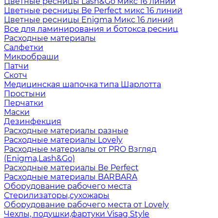
Цветные ресницы Lash&Go микс 16 линий
Цветные ресницы Be Perfect микс 16 линий
Цветные ресницы Enigma Микс 16 линий
Все для ламинирования и ботокса ресниц
Расходные материалы
Салфетки
Микробраши
Патчи
Скотч
Медицинская шапочка типа Шарлотта
Простыни
Перчатки
Маски
Дезинфекция
Расходные материалы разные
Расходные материалы Lovely
Расходные материалы от PRO Взгляд
(Enigma,Lash&Go)
Расходные материалы Be Perfect
Расходные материалы BARBARA
Оборудование рабочего места
Стерилизаторы,сухожары
Оборудование рабочего места от Lovely
Чехлы, подушки,фартуки Visag Style