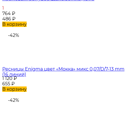
1
764
₽
486
₽
В корзину
-42%
Ресницы Enigma цвет «Мокка» микс 0,07/D/7-13 mm
(16 линий)
1 120
₽
655
₽
В корзину
-42%