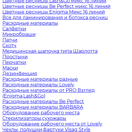
Цветные ресницы Lash&Go микс 16 линий
Цветные ресницы Be Perfect микс 16 линий
Цветные ресницы Enigma Микс 16 линий
Все для ламинирования и ботокса ресниц
Расходные материалы
Салфетки
Микробраши
Патчи
Скотч
Медицинская шапочка типа Шарлотта
Простыни
Перчатки
Маски
Дезинфекция
Расходные материалы разные
Расходные материалы Lovely
Расходные материалы от PRO Взгляд
(Enigma,Lash&Go)
Расходные материалы Be Perfect
Расходные материалы BARBARA
Оборудование рабочего места
Стерилизаторы,сухожары
Оборудование рабочего места от Lovely
Чехлы, подушки,фартуки Visag Style