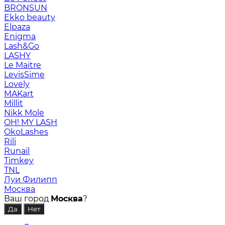
BRONSUN
Ekko beauty
Elpaza
Enigma
Lash&Go
LASHY
Le Maitre
LevisSime
Lovely
MAKart
Millit
Nikk Mole
OH! MY LASH
OkoLashes
Rili
Runail
Timkey
TNL
Луи Филипп
Москва
Ваш город
Москва
?