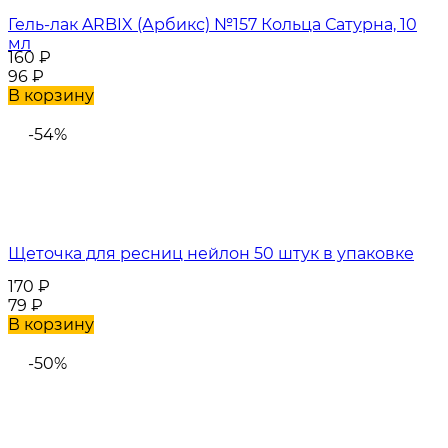
Гель-лак ARBIX (Арбикс) №157 Кольца Сатурна, 10
мл
160
₽
96
₽
В корзину
-54%
Щеточка для ресниц нейлон 50 штук в упаковке
170
₽
79
₽
В корзину
-50%