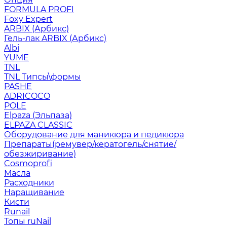
FORMULA PROFI
Foxy Expert
ARBIX (Арбикс)
Гель-лак ARBIX (Арбикс)
Albi
YUME
TNL
TNL Типсы\формы
PASHE
ADRICOCO
POLE
Elpaza (Эльпаза)
ELPAZA CLASSIC
Оборудование для маникюра и педикюра
Препараты(ремувер/кератогель/снятие/
обезжиривание)
Cosmoprofi
Масла
Расходники
Наращивание
Кисти
Runail
Топы ruNail