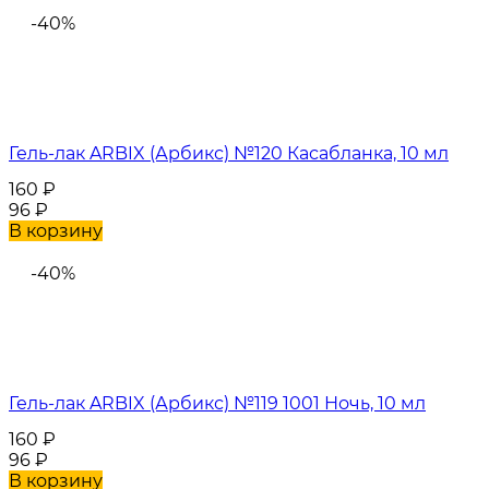
-40%
Гель-лак ARBIX (Арбикс) №120 Касабланка, 10 мл
160
₽
96
₽
В корзину
-40%
Гель-лак ARBIX (Арбикс) №119 1001 Ночь, 10 мл
160
₽
96
₽
В корзину