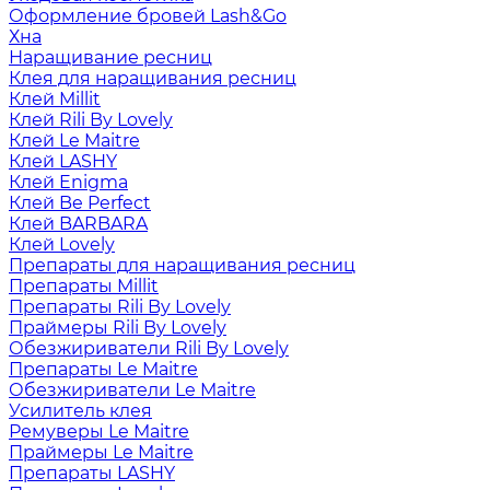
Оформление бровей Lash&Go
Хна
Наращивание ресниц
Клея для наращивания ресниц
Клей Millit
Клей Rili By Lovely
Клей Le Maitre
Клей LASHY
Клей Enigma
Клей Be Perfect
Клей BARBARA
Клей Lovely
Препараты для наращивания ресниц
Препараты Millit
Препараты Rili By Lovely
Праймеры Rili By Lovely
Обезжириватели Rili By Lovely
Препараты Le Maitre
Обезжириватели Le Maitre
Усилитель клея
Ремуверы Le Maitre
Праймеры Le Maitre
Препараты LASHY