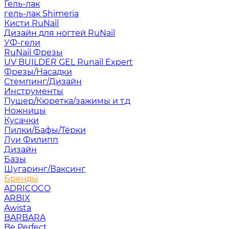
Гель-лак
гель-лак Shimeria
Кисти RuNail
Дизайн для ногтей RuNail
УФ-гели
RuNail Фрезы
UV BUILDER GEL Runail Expert
Фрезы/Насадки
Стемпинг/Дизайн
Инструменты
Пушер/Кюретка/зажимы и т.д
Ножницы
Кусачки
Пилки/Бафы/Тёрки
Луи Филипп
Дизайн
Базы
Шугаринг/Ваксинг
Бренды
ADRICOCO
ARBIX
Awista
BARBARA
Be Perfect