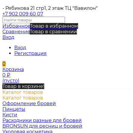
- Рябикова 21 стр1, 2 этаж ТЦ "Вавилон"
+7 902 009 60 07
Избранное
Товар в избранном
Сравнение
Товар в сравнении
Вход
Вход
Регистрация
0
Корзина
0
₽
(пусто)
Товар в корзине!
Каталог товаров
Каталог товаров
Оформление бровей
Пинцеты
Кисти
Расходники разные для бровей
BRONSUN для ресниц и бровей
Уходовая косметика