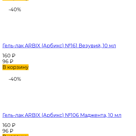
-40%
Гель-лак ARBIX (Арбикс) №161 Везувий, 10 мл
160
₽
96
₽
В корзину
-40%
Гель-лак ARBIX (Арбикс) №106 Маджента, 10 мл
160
₽
96
₽