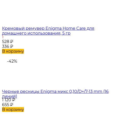
Кремовый ремувер Enigma Home Care для
домашнего использования, 5 гр
1
528
₽
336
₽
В корзину
-42%
Черные ресницы Enigma микс 0,10/D+/7-13 mm (16
линий)
1 120
₽
655
₽
В корзину