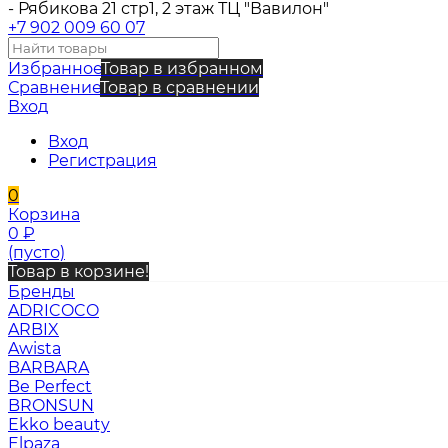
- Рябикова 21 стр1, 2 этаж ТЦ "Вавилон"
+7 902 009 60 07
Избранное
Товар в избранном
Сравнение
Товар в сравнении
Вход
Вход
Регистрация
0
Корзина
0
₽
(пусто)
Товар в корзине!
Бренды
ADRICOCO
ARBIX
Awista
BARBARA
Be Perfect
BRONSUN
Ekko beauty
Elpaza