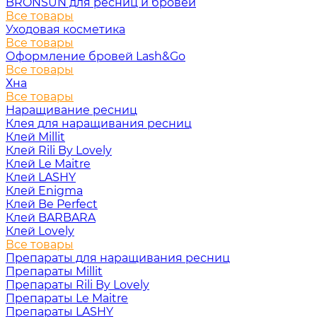
BRONSUN для ресниц и бровей
Все товары
Уходовая косметика
Все товары
Оформление бровей Lash&Go
Все товары
Хна
Все товары
Наращивание ресниц
Клея для наращивания ресниц
Клей Millit
Клей Rili By Lovely
Клей Le Maitre
Клей LASHY
Клей Enigma
Клей Be Perfect
Клей BARBARA
Клей Lovely
Все товары
Препараты для наращивания ресниц
Препараты Millit
Препараты Rili By Lovely
Препараты Le Maitre
Препараты LASHY