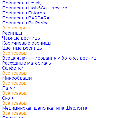
Препараты Lovely
Препараты Lash&Go и другие
Препараты Enigma
Препараты BARBARA
Препараты Be Perfect
Все товары
Ресницы
Чёрные ресницы
Коричневые ресницы
Цветные ресницы
Все товары
Все для ламинирования и ботокса ресниц
Расходные материалы
Салфетки
Все товары
Микробраши
Все товары
Патчи
Все товары
Скотч
Все товары
Медицинская шапочка типа Шарлотта
Все товары