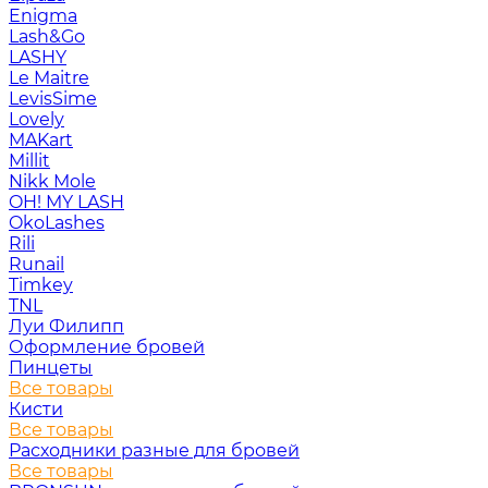
Enigma
Lash&Go
LASHY
Le Maitre
LevisSime
Lovely
MAKart
Millit
Nikk Mole
OH! MY LASH
OkoLashes
Rili
Runail
Timkey
TNL
Луи Филипп
Оформление бровей
Пинцеты
Все товары
Кисти
Все товары
Расходники разные для бровей
Все товары