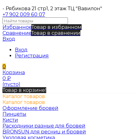
- Рябикова 21 стр1, 2 этаж ТЦ "Вавилон"
+7 902 009 60 07
Избранное
Товар в избранном
Сравнение
Товар в сравнении
Вход
Вход
Регистрация
0
Корзина
0
₽
(пусто)
Товар в корзине!
Каталог товаров
Каталог товаров
Оформление бровей
Пинцеты
Кисти
Расходники разные для бровей
BRONSUN для ресниц и бровей
Уходовая косметика