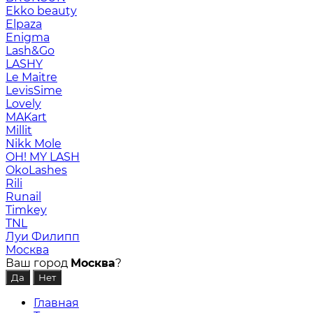
Ekko beauty
Elpaza
Enigma
Lash&Go
LASHY
Le Maitre
LevisSime
Lovely
MAKart
Millit
Nikk Mole
OH! MY LASH
OkoLashes
Rili
Runail
Timkey
TNL
Луи Филипп
Москва
Ваш город
Москва
?
Главная