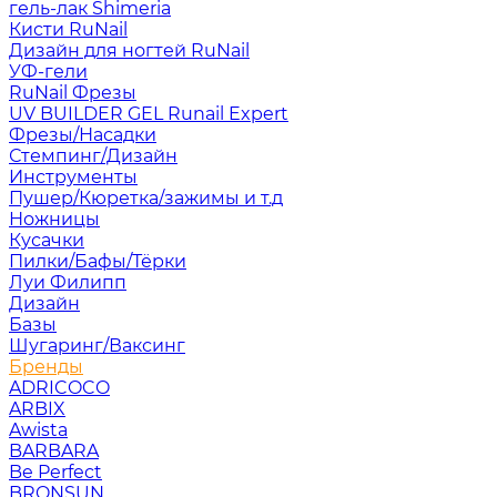
гель-лак Shimeria
Кисти RuNail
Дизайн для ногтей RuNail
УФ-гели
RuNail Фрезы
UV BUILDER GEL Runail Expert
Фрезы/Насадки
Стемпинг/Дизайн
Инструменты
Пушер/Кюретка/зажимы и т.д
Ножницы
Кусачки
Пилки/Бафы/Тёрки
Луи Филипп
Дизайн
Базы
Шугаринг/Ваксинг
Бренды
ADRICOCO
ARBIX
Awista
BARBARA
Be Perfect
BRONSUN