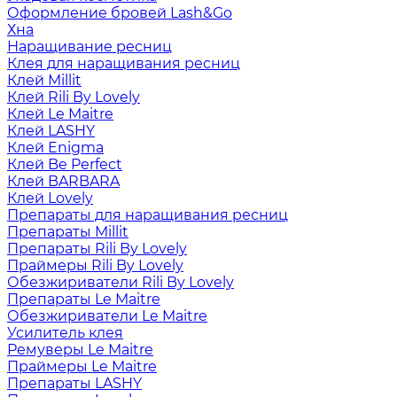
Оформление бровей Lash&Go
Хна
Наращивание ресниц
Клея для наращивания ресниц
Клей Millit
Клей Rili By Lovely
Клей Le Maitre
Клей LASHY
Клей Enigma
Клей Be Perfect
Клей BARBARA
Клей Lovely
Препараты для наращивания ресниц
Препараты Millit
Препараты Rili By Lovely
Праймеры Rili By Lovely
Обезжириватели Rili By Lovely
Препараты Le Maitre
Обезжириватели Le Maitre
Усилитель клея
Ремуверы Le Maitre
Праймеры Le Maitre
Препараты LASHY