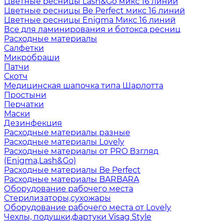
Цветные ресницы Lash&Go микс 16 линий
Цветные ресницы Be Perfect микс 16 линий
Цветные ресницы Enigma Микс 16 линий
Все для ламинирования и ботокса ресниц
Расходные материалы
Салфетки
Микробраши
Патчи
Скотч
Медицинская шапочка типа Шарлотта
Простыни
Перчатки
Маски
Дезинфекция
Расходные материалы разные
Расходные материалы Lovely
Расходные материалы от PRO Взгляд
(Enigma,Lash&Go)
Расходные материалы Be Perfect
Расходные материалы BARBARA
Оборудование рабочего места
Стерилизаторы,сухожары
Оборудование рабочего места от Lovely
Чехлы, подушки,фартуки Visag Style