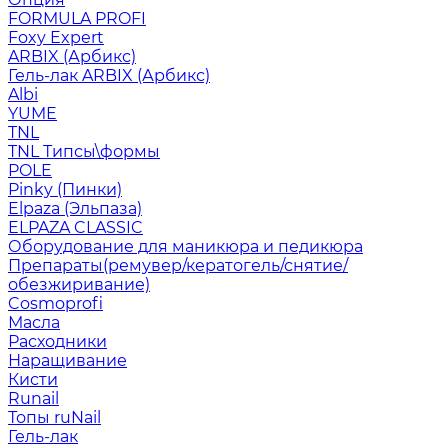
FORMULA PROFI
Foxy Expert
ARBIX (Арбикс)
Гель-лак ARBIX (Арбикс)
Albi
YUME
TNL
TNL Типсы\формы
POLE
Pinky (Пинки)
Elpaza (Эльпаза)
ELPAZA CLASSIC
Оборудование для маникюра и педикюра
Препараты(ремувер/кератогель/снятие/
обезжиривание)
Cosmoprofi
Масла
Расходники
Наращивание
Кисти
Runail
Топы ruNail
Гель-лак