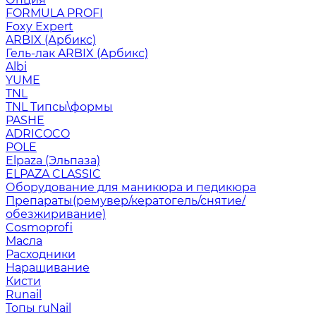
FORMULA PROFI
Foxy Expert
ARBIX (Арбикс)
Гель-лак ARBIX (Арбикс)
Albi
YUME
TNL
TNL Типсы\формы
PASHE
ADRICOCO
POLE
Elpaza (Эльпаза)
ELPAZA CLASSIC
Оборудование для маникюра и педикюра
Препараты(ремувер/кератогель/снятие/
обезжиривание)
Cosmoprofi
Масла
Расходники
Наращивание
Кисти
Runail
Топы ruNail