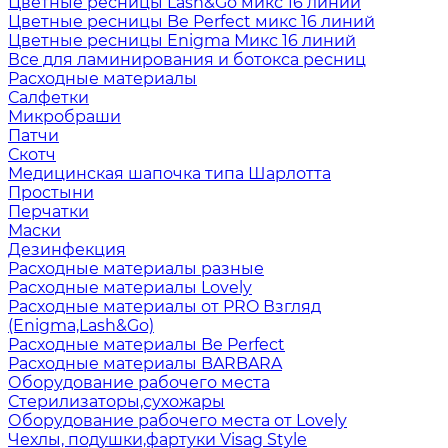
Цветные ресницы Lash&Go микс 16 линий
Цветные ресницы Be Perfect микс 16 линий
Цветные ресницы Enigma Микс 16 линий
Все для ламинирования и ботокса ресниц
Расходные материалы
Салфетки
Микробраши
Патчи
Скотч
Медицинская шапочка типа Шарлотта
Простыни
Перчатки
Маски
Дезинфекция
Расходные материалы разные
Расходные материалы Lovely
Расходные материалы от PRO Взгляд
(Enigma,Lash&Go)
Расходные материалы Be Perfect
Расходные материалы BARBARA
Оборудование рабочего места
Стерилизаторы,сухожары
Оборудование рабочего места от Lovely
Чехлы, подушки,фартуки Visag Style