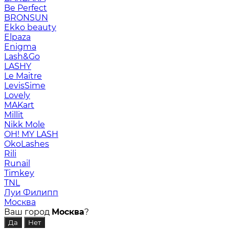
Be Perfect
BRONSUN
Ekko beauty
Elpaza
Enigma
Lash&Go
LASHY
Le Maitre
LevisSime
Lovely
MAKart
Millit
Nikk Mole
OH! MY LASH
OkoLashes
Rili
Runail
Timkey
TNL
Луи Филипп
Москва
Ваш город
Москва
?