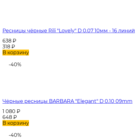
Ресницы чёрные Rili "Lovely" D 0.07 10мм - 16 линий
638
₽
318
₽
В корзину
-40%
Чёрные ресницы BARBARA "Elegant" D 0.10 09mm
1 080
₽
648
₽
В корзину
-40%