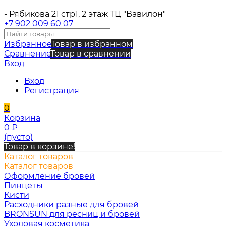
- Рябикова 21 стр1, 2 этаж ТЦ "Вавилон"
+7 902 009 60 07
Избранное
Товар в избранном
Сравнение
Товар в сравнении
Вход
Вход
Регистрация
0
Корзина
0
₽
(пусто)
Товар в корзине!
Каталог товаров
Каталог товаров
Оформление бровей
Пинцеты
Кисти
Расходники разные для бровей
BRONSUN для ресниц и бровей
Уходовая косметика