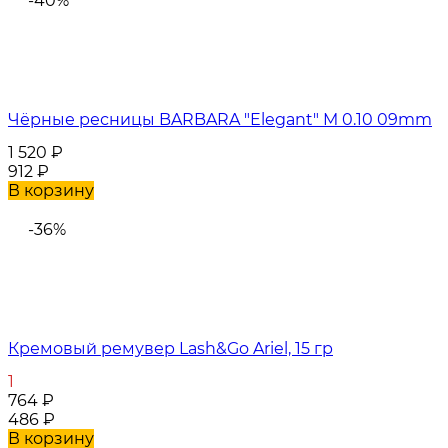
-40%
Чёрные ресницы BARBARA "Elegant" M 0.10 09mm
1 520
₽
912
₽
В корзину
-36%
Кремовый ремувер Lash&Go Ariel, 15 гр
1
764
₽
486
₽
В корзину