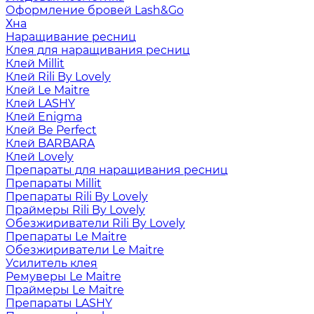
Оформление бровей Lash&Go
Хна
Наращивание ресниц
Клея для наращивания ресниц
Клей Millit
Клей Rili By Lovely
Клей Le Maitre
Клей LASHY
Клей Enigma
Клей Be Perfect
Клей BARBARA
Клей Lovely
Препараты для наращивания ресниц
Препараты Millit
Препараты Rili By Lovely
Праймеры Rili By Lovely
Обезжириватели Rili By Lovely
Препараты Le Maitre
Обезжириватели Le Maitre
Усилитель клея
Ремуверы Le Maitre
Праймеры Le Maitre
Препараты LASHY