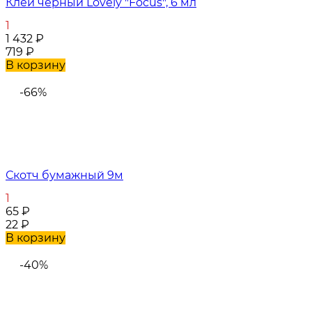
Клей черный Lovely "Focus", 6 мл
1
1 432
₽
719
₽
В корзину
-66%
Скотч бумажный 9м
1
65
₽
22
₽
В корзину
-40%