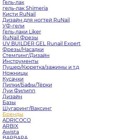
Гель-лак
гель-лак Shimeria
Кисти RuNail
Дизайн для ногтей RuNail
УФ-гели
Гель-лаки Liker
RuNail Фрезы
UV BUILDER GEL Runail Expert
Фрезы/Насадки
Стемпинг/Дизайн
Инструменты
Пушер/Кюретка/зажимы и т.д
Ножницы
Кусачки
Пилки/Бафы/Тёрки
Луи Филипп
Дизайн
Базы
Шугаринг/Ваксинг
Бренды
ADRICOCO
ARBIX
Awista
BARBARA