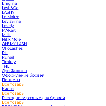
Enigma
Lash&Go
LASHY
Le Maitre
LevisSime
Lovely
MAKart
Millit
Nikk Mole
OH! MY LASH
OkoLashes
Rili
Runail
Timkey
TNL
Луи Филипп
Оформление бровей
Пинцеты
Все товары
Кисти
Все товары
Расходники разные для бровей
Все товары