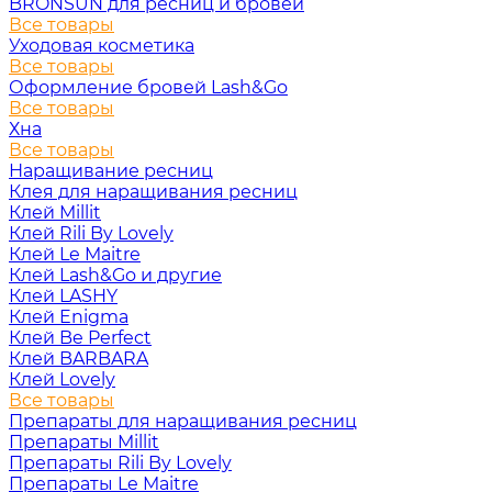
BRONSUN для ресниц и бровей
Все товары
Уходовая косметика
Все товары
Оформление бровей Lash&Go
Все товары
Хна
Все товары
Наращивание ресниц
Клея для наращивания ресниц
Клей Millit
Клей Rili By Lovely
Клей Le Maitre
Клей Lash&Go и другие
Клей LASHY
Клей Enigma
Клей Be Perfect
Клей BARBARA
Клей Lovely
Все товары
Препараты для наращивания ресниц
Препараты Millit
Препараты Rili By Lovely
Препараты Le Maitre