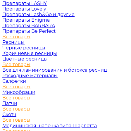
Препараты LASHY
Препараты Lovely
Препараты Lash&Go и другие
Препараты Enigma
Препараты BARBARA
Препараты Be Perfect
Все товары
Ресницы
Чёрные ресницы
Коричневые ресницы
Цветные ресницы
Все товары
Все для ламинирования и ботокса ресниц
Расходные материалы
Салфетки
Все товары
Микробраши
Все товары
Патчи
Все товары
Скотч
Все товары
Медицинская шапочка типа Шарлотта