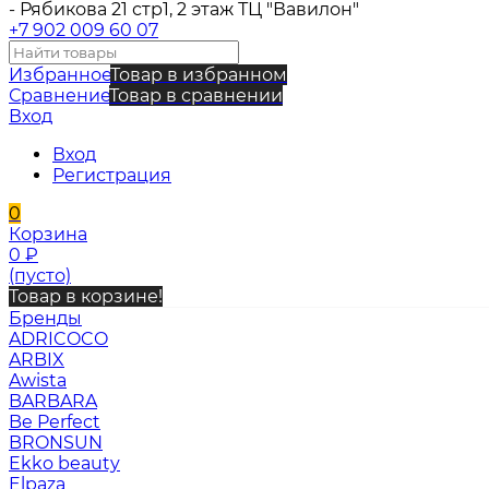
- Рябикова 21 стр1, 2 этаж ТЦ "Вавилон"
+7 902 009 60 07
Избранное
Товар в избранном
Сравнение
Товар в сравнении
Вход
Вход
Регистрация
0
Корзина
0
₽
(пусто)
Товар в корзине!
Бренды
ADRICOCO
ARBIX
Awista
BARBARA
Be Perfect
BRONSUN
Ekko beauty
Elpaza