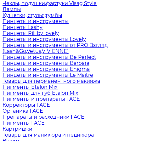
Чехлы, подушки,фартуки Visag Style
Лампы
Кушетки, стулья,тумбы
Пинцеты и инструменты
Пинцеты Lashy
Пинцеты Rili by lovely
Пинцеты и инструменты Lovely
Пинцеты и инструменты от PRO Взгляд
(Lash&Go,Vetus,VIVIENNE)
Пинцеты и инструменты Be Perfect
Пинцеты и инструменты Barbara
Пинцеты и инструменты Enigma
Пинцеты и инструменты Le Maitre
Товары для перманентного макияжа
Пигменты Etalon Mix
Пигменты для губ Etalon Mix
Пигменты и препараты FACE
Корректоры FACE
Органика FACE
Препараты и расходники FACE
Пигменты FACE
Картриджи
Товары для маникюра и педикюра
Bloom