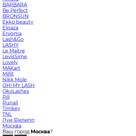
BARBARA
Be Perfect
BRONSUN
Ekko beauty
Elpaza
Enigma
Lash&Go
LASHY
Le Maitre
LevisSime
Lovely
MAKart
Millit
Nikk Mole
OH! MY LASH
OkoLashes
Rili
Runail
Timkey
TNL
Луи Филипп
Москва
Ваш город
Москва
?