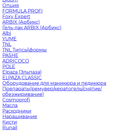
Опция
FORMULA PROFI
Foxy Expert
ARBIX (Арбикс)
Гель-лак ARBIX (Арбикс)
Albi
YUME
TNL
TNL Типсы\формы
PASHE
ADRICOCO
POLE
Elpaza (Эльпаза)
ELPAZA CLASSIC
Оборудование для маникюра и педикюра
Препараты(ремувер/кератогель/снятие/
обезжиривание)
Cosmoprofi
Масла
Расходники
Наращивание
Кисти
Runail