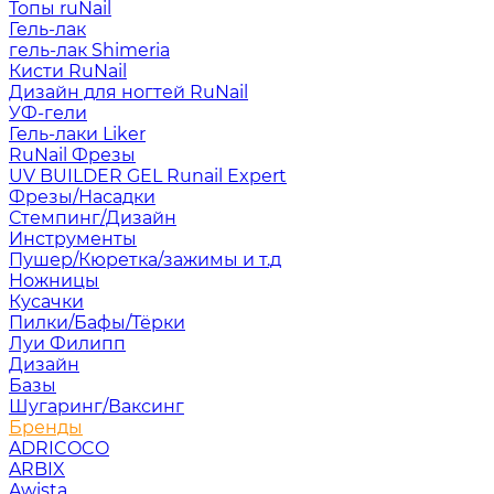
Топы ruNail
Гель-лак
гель-лак Shimeria
Кисти RuNail
Дизайн для ногтей RuNail
УФ-гели
Гель-лаки Liker
RuNail Фрезы
UV BUILDER GEL Runail Expert
Фрезы/Насадки
Стемпинг/Дизайн
Инструменты
Пушер/Кюретка/зажимы и т.д
Ножницы
Кусачки
Пилки/Бафы/Тёрки
Луи Филипп
Дизайн
Базы
Шугаринг/Ваксинг
Бренды
ADRICOCO
ARBIX
Awista