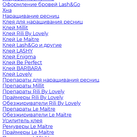
Оформление бровей Lash&Go
Хна
Наращивание ресниц
Клея для наращивания ресниц
Клей Millit
Клей Rili By Lovely
Клей Le Maitre
Клей Lash&Go и другие
Клей LASHY
Клей Enigma
Клей Be Perfect
Клей BARBARA
Клей Lovely
Препараты для наращивания ресниц
Препараты Millit
Препараты Rili By Lovely
Праймеры Rili By Lovely
Обезжириватели Rili By Lovely
Препараты Le Maitre
Обезжириватели Le Maitre
Усилитель клея
Ремуверы Le Maitre
Праймеры Le Maitre