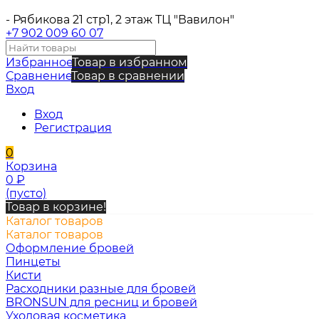
- Рябикова 21 стр1, 2 этаж ТЦ "Вавилон"
+7 902 009 60 07
Избранное
Товар в избранном
Сравнение
Товар в сравнении
Вход
Вход
Регистрация
0
Корзина
0
₽
(пусто)
Товар в корзине!
Каталог товаров
Каталог товаров
Оформление бровей
Пинцеты
Кисти
Расходники разные для бровей
BRONSUN для ресниц и бровей
Уходовая косметика