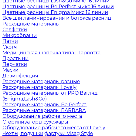
Цветные ресницы Lash&Go микс 16 линий
Цветные ресницы Be Perfect микс 16 линий
Цветные ресницы Enigma Микс 16 линий
Все для ламинирования и ботокса ресниц
Расходные материалы
Салфетки
Микробраши
Патчи
Скотч
Медицинская шапочка типа Шарлотта
Простыни
Перчатки
Маски
Дезинфекция
Расходные материалы разные
Расходные материалы Lovely
Расходные материалы от PRO Взгляд
(Enigma,Lash&Go)
Расходные материалы Be Perfect
Расходные материалы BARBARA
Оборудование рабочего места
Стерилизаторы,сухожары
Оборудование рабочего места от Lovely
Чехлы, подушки,фартуки Visag Style