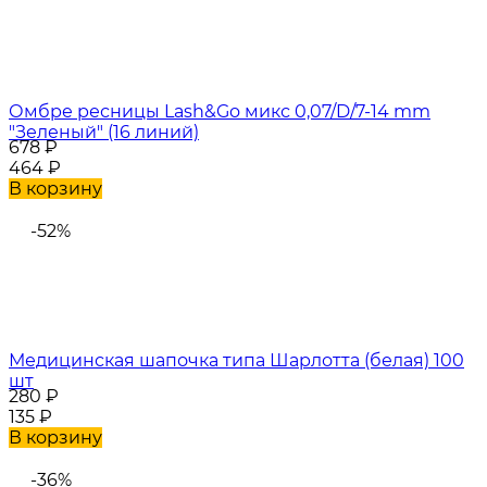
Омбре ресницы Lash&Go микс 0,07/D/7-14 mm
"Зеленый" (16 линий)
678
₽
464
₽
В корзину
-52%
Медицинская шапочка типа Шарлотта (белая) 100
шт
280
₽
135
₽
В корзину
-36%