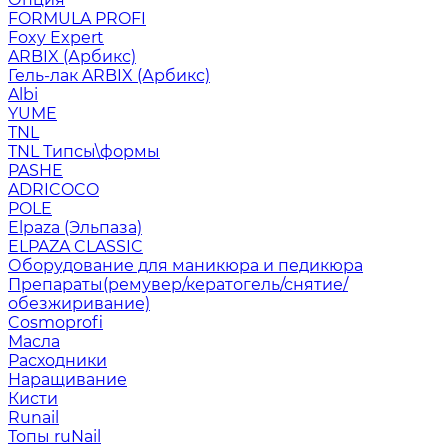
FORMULA PROFI
Foxy Expert
ARBIX (Арбикс)
Гель-лак ARBIX (Арбикс)
Albi
YUME
TNL
TNL Типсы\формы
PASHE
ADRICOCO
POLE
Elpaza (Эльпаза)
ELPAZA CLASSIC
Оборудование для маникюра и педикюра
Препараты(ремувер/кератогель/снятие/
обезжиривание)
Cosmoprofi
Масла
Расходники
Наращивание
Кисти
Runail
Топы ruNail