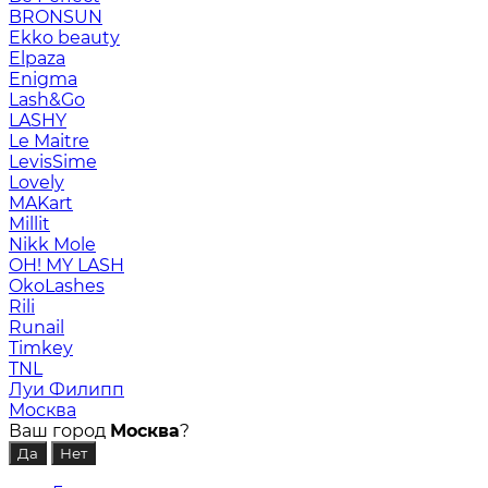
BRONSUN
Ekko beauty
Elpaza
Enigma
Lash&Go
LASHY
Le Maitre
LevisSime
Lovely
MAKart
Millit
Nikk Mole
OH! MY LASH
OkoLashes
Rili
Runail
Timkey
TNL
Луи Филипп
Москва
Ваш город
Москва
?