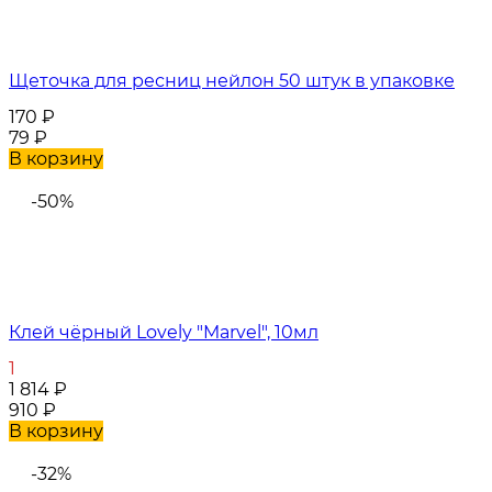
Щеточка для ресниц нейлон 50 штук в упаковке
170
₽
79
₽
В корзину
-50%
Клей чёрный Lovely "Marvel", 10мл
1
1 814
₽
910
₽
В корзину
-32%