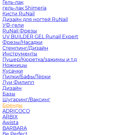
Гель-лак
гель-лак Shimeria
Кисти RuNail
Дизайн для ногтей RuNail
УФ-гели
RuNail Фрезы
UV BUILDER GEL Runail Expert
Фрезы/Насадки
Стемпинг/Дизайн
Инструменты
Пушер/Кюретка/зажимы и т.д
Ножницы
Кусачки
Пилки/Бафы/Тёрки
Луи Филипп
Дизайн
Базы
Шугаринг/Ваксинг
Бренды
ADRICOCO
ARBIX
Awista
BARBARA
Be Perfect