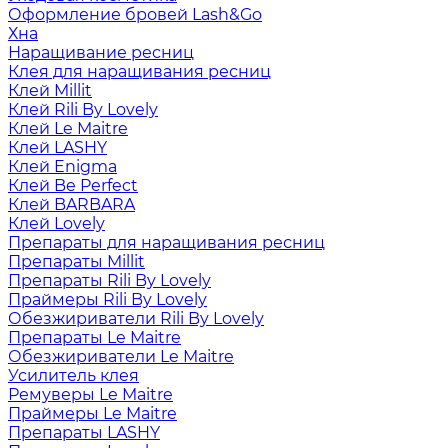
Оформление бровей Lash&Go
Хна
Наращивание ресниц
Клея для наращивания ресниц
Клей Millit
Клей Rili By Lovely
Клей Le Maitre
Клей LASHY
Клей Enigma
Клей Be Perfect
Клей BARBARA
Клей Lovely
Препараты для наращивания ресниц
Препараты Millit
Препараты Rili By Lovely
Праймеры Rili By Lovely
Обезжириватели Rili By Lovely
Препараты Le Maitre
Обезжириватели Le Maitre
Усилитель клея
Ремуверы Le Maitre
Праймеры Le Maitre
Препараты LASHY