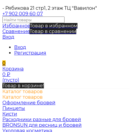
- Рябикова 21 стр1, 2 этаж ТЦ "Вавилон"
+7 902 009 60 07
Избранное
Товар в избранном
Сравнение
Товар в сравнении
Вход
Вход
Регистрация
0
Корзина
0
₽
(пусто)
Товар в корзине!
Каталог товаров
Каталог товаров
Оформление бровей
Пинцеты
Кисти
Расходники разные для бровей
BRONSUN для ресниц и бровей
Уходовая косметика