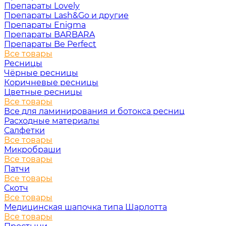
Препараты Lovely
Препараты Lash&Go и другие
Препараты Enigma
Препараты BARBARA
Препараты Be Perfect
Все товары
Ресницы
Чёрные ресницы
Коричневые ресницы
Цветные ресницы
Все товары
Все для ламинирования и ботокса ресниц
Расходные материалы
Салфетки
Все товары
Микробраши
Все товары
Патчи
Все товары
Скотч
Все товары
Медицинская шапочка типа Шарлотта
Все товары