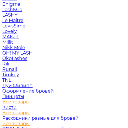
Enigma
Lash&Go
LASHY
Le Maitre
LevisSime
Lovely
MAKart
Millit
Nikk Mole
OH! MY LASH
OkoLashes
Rili
Runail
Timkey
TNL
Луи Филипп
Оформление бровей
Пинцеты
Все товары
Кисти
Все товары
Расходники разные для бровей
Все товары