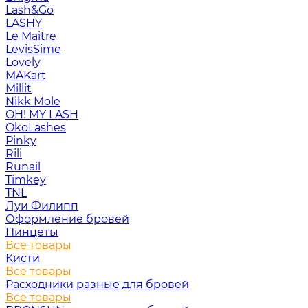
Lash&Go
LASHY
Le Maitre
LevisSime
Lovely
MAKart
Millit
Nikk Mole
OH! MY LASH
OkoLashes
Pinky
Rili
Runail
Timkey
TNL
Луи Филипп
Оформление бровей
Пинцеты
Все товары
Кисти
Все товары
Расходники разные для бровей
Все товары