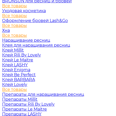
BRONSUN для ресниц и бровей
Все товары
Уходовая косметика
Все товары
Оформление бровей Lash&Go
Все товары
Хна
Все товары
Наращивание ресниц
Клея для наращивания ресниц
Клей Millit
Клей Rili By Lovely
Клей Le Maitre
Клей LASHY
Клей Enigma
Клей Be Perfect
Клей BARBARA
Клей Lovely
Все товары
Препараты для наращивания ресниц
Препараты Millit
Препараты Rili By Lovely
Препараты Le Maitre
Препараты LASHY