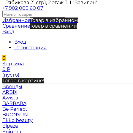
- Рябикова 21 стр1, 2 этаж ТЦ "Вавилон"
+7 902 009 60 07
Избранное
Товар в избранном
Сравнение
Товар в сравнении
Вход
Вход
Регистрация
0
Корзина
0
₽
(пусто)
Товар в корзине!
Бренды
ARBIX
Awista
BARBARA
Be Perfect
BRONSUN
Ekko beauty
Elpaza
Enigma