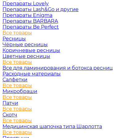
Препараты Lovely
Препараты Lash&Go и другие
Препараты Enigma
Препараты BARBARA
Препараты Be Perfect
Все товары
Ресницы
Чёрные ресницы
Коричневые ресницы
Цветные ресницы
Все товары
Все для ламинирования и ботокса ресниц
Расходные материалы
Салфетки
Все товары
Микробраши
Все товары
Патчи
Все товары
Скотч
Все товары
Медицинская шапочка типа Шарлотта
Все товары