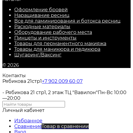
Оформление бровей
Наращивание ресниц
Все для ламинирования и ботокса ресниц
Расходные материалы
Оборудование рабочего места
Пинцеты и инструменты
Товары для перманентного макияжа
Товары для маникюра и педикюра
Шугаринг/Ваксинг
© 2026
Контакты
Рябикова 21стр1
+7 902 009 60 07
- Рябикова 21 стр1, 2 этаж ТЦ "Вавилон"
Пн-Вс 10:00
—20:00
Личный кабинет
Избранное
Сравнение
Товар в сравнении
Вход