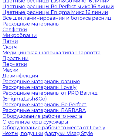
Цветные ресницы Lash&Go микс 16 линий
Цветные ресницы Be Perfect микс 16 линий
Цветные ресницы Enigma Микс 16 линий
Все для ламинирования и ботокса ресниц
Расходные материалы
Салфетки
Микробраши
Патчи
Скотч
Медицинская шапочка типа Шарлотта
Простыни
Перчатки
Маски
Дезинфекция
Расходные материалы разные
Расходные материалы Lovely
Расходные материалы от PRO Взгляд
(Enigma,Lash&Go)
Расходные материалы Be Perfect
Расходные материалы BARBARA
Оборудование рабочего места
Стерилизаторы,сухожары
Оборудование рабочего места от Lovely
Чехлы, подушки,фартуки Visag Style