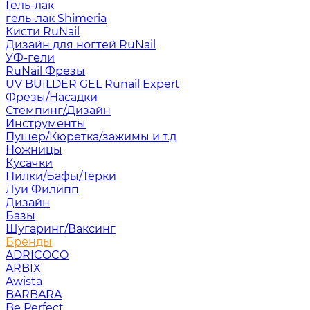
Гель-лак
гель-лак Shimeria
Кисти RuNail
Дизайн для ногтей RuNail
УФ-гели
RuNail Фрезы
UV BUILDER GEL Runail Expert
Фрезы/Насадки
Стемпинг/Дизайн
Инструменты
Пушер/Кюретка/зажимы и т.д
Ножницы
Кусачки
Пилки/Бафы/Тёрки
Луи Филипп
Дизайн
Базы
Шугаринг/Ваксинг
Бренды
ADRICOCO
ARBIX
Awista
BARBARA
Be Perfect