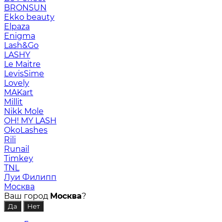
BRONSUN
Ekko beauty
Elpaza
Enigma
Lash&Go
LASHY
Le Maitre
LevisSime
Lovely
MAKart
Millit
Nikk Mole
OH! MY LASH
OkoLashes
Rili
Runail
Timkey
TNL
Луи Филипп
Москва
Ваш город
Москва
?