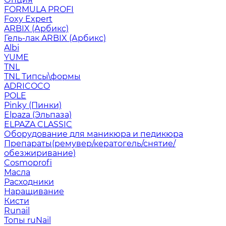
FORMULA PROFI
Foxy Expert
ARBIX (Арбикс)
Гель-лак ARBIX (Арбикс)
Albi
YUME
TNL
TNL Типсы\формы
ADRICOCO
POLE
Pinky (Пинки)
Elpaza (Эльпаза)
ELPAZA CLASSIC
Оборудование для маникюра и педикюра
Препараты(ремувер/кератогель/снятие/
обезжиривание)
Cosmoprofi
Масла
Расходники
Наращивание
Кисти
Runail
Топы ruNail