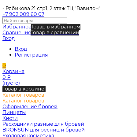
- Рябикова 21 стр1, 2 этаж ТЦ "Вавилон"
+7 902 009 60 07
Избранное
Товар в избранном
Сравнение
Товар в сравнении
Вход
Вход
Регистрация
0
Корзина
0
₽
(пусто)
Товар в корзине!
Каталог товаров
Каталог товаров
Оформление бровей
Пинцеты
Кисти
Расходники разные для бровей
BRONSUN для ресниц и бровей
Уходовая косметика