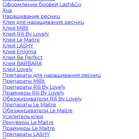
Оформление бровей Lash&Go
Хна
Наращивание ресниц
Клея для наращивания ресниц
Клей Millit
Клей Rili By Lovely
Клей Le Maitre
Клей LASHY
Клей Enigma
Клей Be Perfect
Клей BARBARA
Клей Lovely
Препараты для наращивания ресниц
Препараты Millit
Препараты Rili By Lovely
Праймеры Rili By Lovely
Обезжириватели Rili By Lovely
Препараты Le Maitre
Обезжириватели Le Maitre
Усилитель клея
Ремуверы Le Maitre
Праймеры Le Maitre
Препараты LASHY