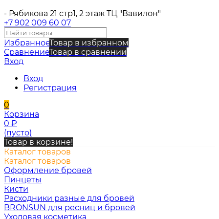
- Рябикова 21 стр1, 2 этаж ТЦ "Вавилон"
+7 902 009 60 07
Избранное
Товар в избранном
Сравнение
Товар в сравнении
Вход
Вход
Регистрация
0
Корзина
0
₽
(пусто)
Товар в корзине!
Каталог товаров
Каталог товаров
Оформление бровей
Пинцеты
Кисти
Расходники разные для бровей
BRONSUN для ресниц и бровей
Уходовая косметика