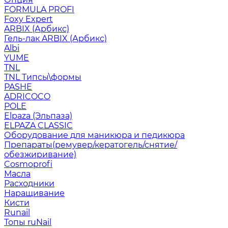
FORMULA PROFI
Foxy Expert
ARBIX (Арбикс)
Гель-лак ARBIX (Арбикс)
Albi
YUME
TNL
TNL Типсы\формы
PASHE
ADRICOCO
POLE
Elpaza (Эльпаза)
ELPAZA CLASSIC
Оборудование для маникюра и педикюра
Препараты(ремувер/кератогель/снятие/
обезжиривание)
Cosmoprofi
Масла
Расходники
Наращивание
Кисти
Runail
Топы ruNail