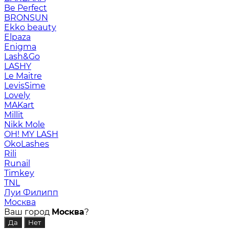
Be Perfect
BRONSUN
Ekko beauty
Elpaza
Enigma
Lash&Go
LASHY
Le Maitre
LevisSime
Lovely
MAKart
Millit
Nikk Mole
OH! MY LASH
OkoLashes
Rili
Runail
Timkey
TNL
Луи Филипп
Москва
Ваш город
Москва
?