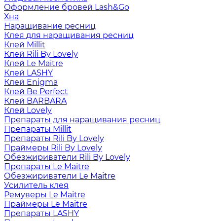
Оформление бровей Lash&Go
Хна
Наращивание ресниц
Клея для наращивания ресниц
Клей Millit
Клей Rili By Lovely
Клей Le Maitre
Клей LASHY
Клей Enigma
Клей Be Perfect
Клей BARBARA
Клей Lovely
Препараты для наращивания ресниц
Препараты Millit
Препараты Rili By Lovely
Праймеры Rili By Lovely
Обезжириватели Rili By Lovely
Препараты Le Maitre
Обезжириватели Le Maitre
Усилитель клея
Ремуверы Le Maitre
Праймеры Le Maitre
Препараты LASHY