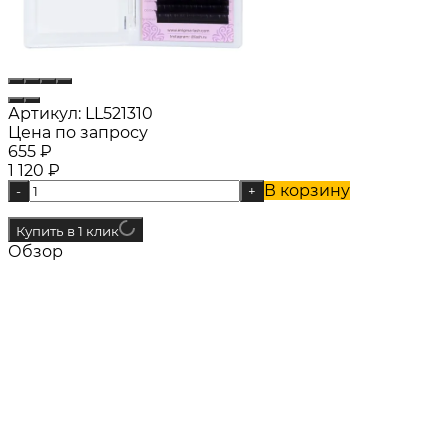
Артикул:
LL521310
Цена по запросу
655
₽
1 120
₽
В корзину
-
+
Купить в 1 клик
Обзор