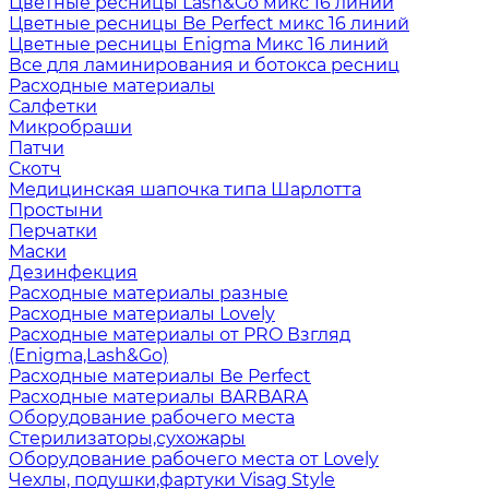
Цветные ресницы Lash&Go микс 16 линий
Цветные ресницы Be Perfect микс 16 линий
Цветные ресницы Enigma Микс 16 линий
Все для ламинирования и ботокса ресниц
Расходные материалы
Салфетки
Микробраши
Патчи
Скотч
Медицинская шапочка типа Шарлотта
Простыни
Перчатки
Маски
Дезинфекция
Расходные материалы разные
Расходные материалы Lovely
Расходные материалы от PRO Взгляд
(Enigma,Lash&Go)
Расходные материалы Be Perfect
Расходные материалы BARBARA
Оборудование рабочего места
Стерилизаторы,сухожары
Оборудование рабочего места от Lovely
Чехлы, подушки,фартуки Visag Style