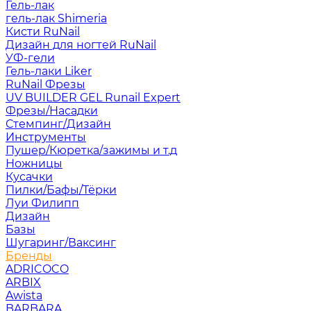
Гель-лак
гель-лак Shimeria
Кисти RuNail
Дизайн для ногтей RuNail
УФ-гели
Гель-лаки Liker
RuNail Фрезы
UV BUILDER GEL Runail Expert
Фрезы/Насадки
Стемпинг/Дизайн
Инструменты
Пушер/Кюретка/зажимы и т.д
Ножницы
Кусачки
Пилки/Бафы/Тёрки
Луи Филипп
Дизайн
Базы
Шугаринг/Ваксинг
Бренды
ADRICOCO
ARBIX
Awista
BARBARA