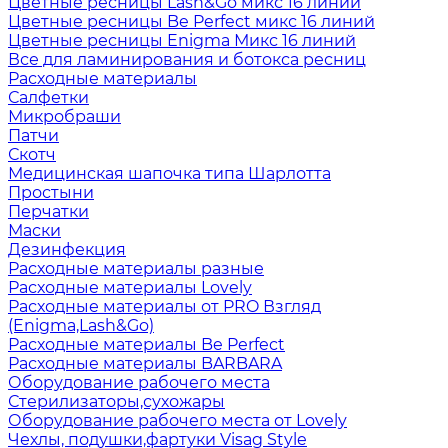
Цветные ресницы Lash&Go микс 16 линий
Цветные ресницы Be Perfect микс 16 линий
Цветные ресницы Enigma Микс 16 линий
Все для ламинирования и ботокса ресниц
Расходные материалы
Салфетки
Микробраши
Патчи
Скотч
Медицинская шапочка типа Шарлотта
Простыни
Перчатки
Маски
Дезинфекция
Расходные материалы разные
Расходные материалы Lovely
Расходные материалы от PRO Взгляд
(Enigma,Lash&Go)
Расходные материалы Be Perfect
Расходные материалы BARBARA
Оборудование рабочего места
Стерилизаторы,сухожары
Оборудование рабочего места от Lovely
Чехлы, подушки,фартуки Visag Style