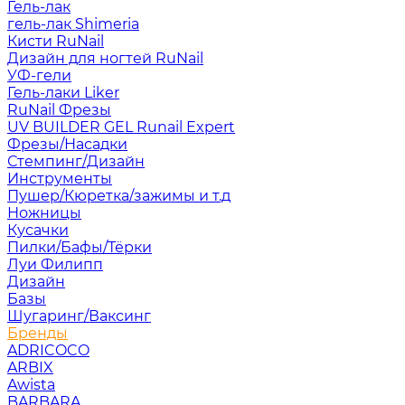
Гель-лак
гель-лак Shimeria
Кисти RuNail
Дизайн для ногтей RuNail
УФ-гели
Гель-лаки Liker
RuNail Фрезы
UV BUILDER GEL Runail Expert
Фрезы/Насадки
Стемпинг/Дизайн
Инструменты
Пушер/Кюретка/зажимы и т.д
Ножницы
Кусачки
Пилки/Бафы/Тёрки
Луи Филипп
Дизайн
Базы
Шугаринг/Ваксинг
Бренды
ADRICOCO
ARBIX
Awista
BARBARA