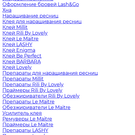
Оформление бровей Lash&Go
Хна
Наращивание ресниц
Клея для наращивания ресниц
Клей Millit
Клей Rili By Lovely
Клей Le Maitre
Клей LASHY
Клей Enigma
Клей Be Perfect
Клей BARBARA
Клей Lovely
Препараты для наращивания ресниц
Препараты Millit
Препараты Rili By Lovely
Праймеры Rili By Lovely
Обезжириватели Rili By Lovely
Препараты Le Maitre
Обезжириватели Le Maitre
Усилитель клея
Ремуверы Le Maitre
Праймеры Le Maitre
Препараты LASHY