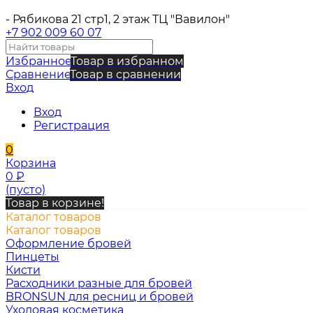
- Рябикова 21 стр1, 2 этаж ТЦ "Вавилон"
+7 902 009 60 07
Избранное
Товар в избранном
Сравнение
Товар в сравнении
Вход
Вход
Регистрация
0
Корзина
0
₽
(пусто)
Товар в корзине!
Каталог товаров
Каталог товаров
Оформление бровей
Пинцеты
Кисти
Расходники разные для бровей
BRONSUN для ресниц и бровей
Уходовая косметика