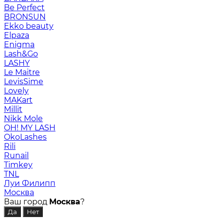
Be Perfect
BRONSUN
Ekko beauty
Elpaza
Enigma
Lash&Go
LASHY
Le Maitre
LevisSime
Lovely
MAKart
Millit
Nikk Mole
OH! MY LASH
OkoLashes
Rili
Runail
Timkey
TNL
Луи Филипп
Москва
Ваш город
Москва
?