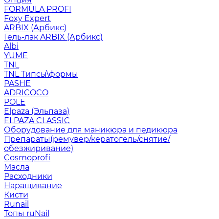
FORMULA PROFI
Foxy Expert
ARBIX (Арбикс)
Гель-лак ARBIX (Арбикс)
Albi
YUME
TNL
TNL Типсы\формы
PASHE
ADRICOCO
POLE
Elpaza (Эльпаза)
ELPAZA CLASSIC
Оборудование для маникюра и педикюра
Препараты(ремувер/кератогель/снятие/
обезжиривание)
Cosmoprofi
Масла
Расходники
Наращивание
Кисти
Runail
Топы ruNail