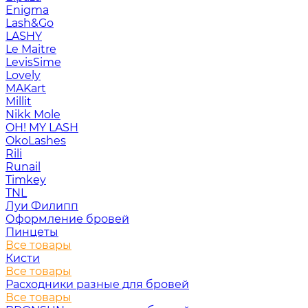
Enigma
Lash&Go
LASHY
Le Maitre
LevisSime
Lovely
MAKart
Millit
Nikk Mole
OH! MY LASH
OkoLashes
Rili
Runail
Timkey
TNL
Луи Филипп
Оформление бровей
Пинцеты
Все товары
Кисти
Все товары
Расходники разные для бровей
Все товары