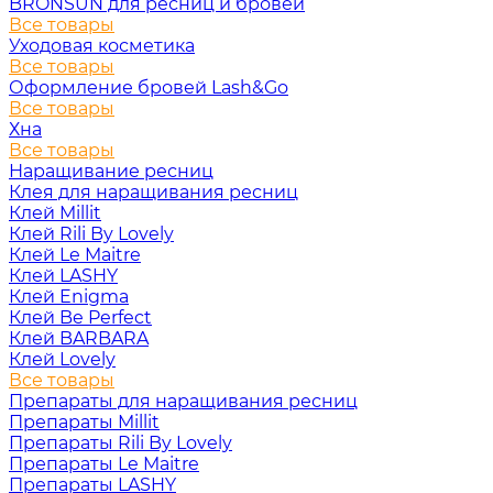
BRONSUN для ресниц и бровей
Все товары
Уходовая косметика
Все товары
Оформление бровей Lash&Go
Все товары
Хна
Все товары
Наращивание ресниц
Клея для наращивания ресниц
Клей Millit
Клей Rili By Lovely
Клей Le Maitre
Клей LASHY
Клей Enigma
Клей Be Perfect
Клей BARBARA
Клей Lovely
Все товары
Препараты для наращивания ресниц
Препараты Millit
Препараты Rili By Lovely
Препараты Le Maitre
Препараты LASHY