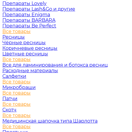
Препараты Lovely
Препараты Lash&Go и другие
Препараты Enigma
Препараты BARBARA
Препараты Be Perfect
Все товары
Ресницы
Чёрные ресницы
Коричневые ресницы
Цветные ресницы
Все товары
Все для ламинирования и ботокса ресниц
Расходные материалы
Салфетки
Все товары
Микробраши
Все товары
Патчи
Все товары
Скотч
Все товары
Медицинская шапочка типа Шарлотта
Все товары