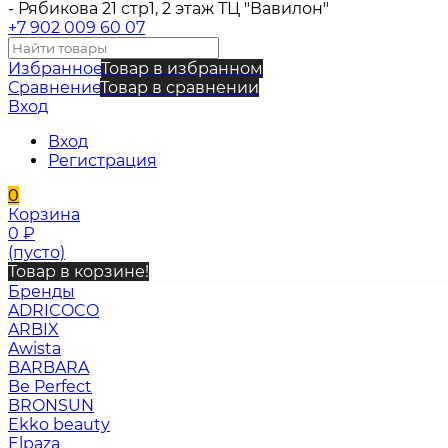
- Рябикова 21 стр1, 2 этаж ТЦ "Вавилон"
+7 902 009 60 07
Избранное
Товар в избранном
Сравнение
Товар в сравнении
Вход
Вход
Регистрация
0
Корзина
0
₽
(пусто)
Товар в корзине!
Бренды
ADRICOCO
ARBIX
Awista
BARBARA
Be Perfect
BRONSUN
Ekko beauty
Elpaza