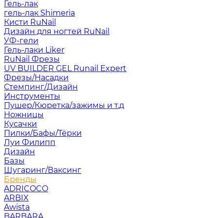
Гель-лак
гель-лак Shimeria
Кисти RuNail
Дизайн для ногтей RuNail
УФ-гели
Гель-лаки Liker
RuNail Фрезы
UV BUILDER GEL Runail Expert
Фрезы/Насадки
Стемпинг/Дизайн
Инструменты
Пушер/Кюретка/зажимы и т.д
Ножницы
Кусачки
Пилки/Бафы/Тёрки
Луи Филипп
Дизайн
Базы
Шугаринг/Ваксинг
Бренды
ADRICOCO
ARBIX
Awista
BARBARA