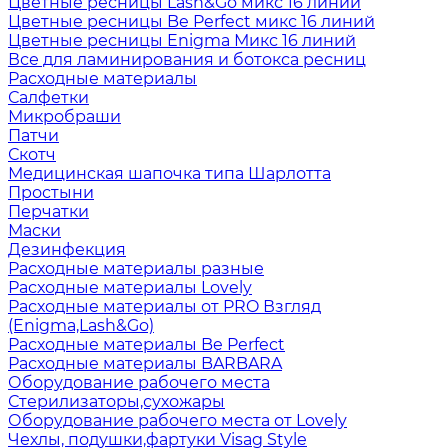
Цветные ресницы Lash&Go микс 16 линий
Цветные ресницы Be Perfect микс 16 линий
Цветные ресницы Enigma Микс 16 линий
Все для ламинирования и ботокса ресниц
Расходные материалы
Салфетки
Микробраши
Патчи
Скотч
Медицинская шапочка типа Шарлотта
Простыни
Перчатки
Маски
Дезинфекция
Расходные материалы разные
Расходные материалы Lovely
Расходные материалы от PRO Взгляд
(Enigma,Lash&Go)
Расходные материалы Be Perfect
Расходные материалы BARBARA
Оборудование рабочего места
Стерилизаторы,сухожары
Оборудование рабочего места от Lovely
Чехлы, подушки,фартуки Visag Style