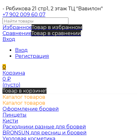
- Рябикова 21 стр1, 2 этаж ТЦ "Вавилон"
+7 902 009 60 07
Избранное
Товар в избранном
Сравнение
Товар в сравнении
Вход
Вход
Регистрация
0
Корзина
0
₽
(пусто)
Товар в корзине!
Каталог товаров
Каталог товаров
Оформление бровей
Пинцеты
Кисти
Расходники разные для бровей
BRONSUN для ресниц и бровей
Уходовая косметика