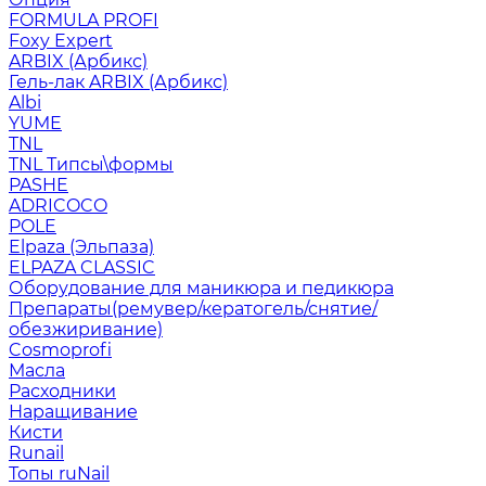
FORMULA PROFI
Foxy Expert
ARBIX (Арбикс)
Гель-лак ARBIX (Арбикс)
Albi
YUME
TNL
TNL Типсы\формы
PASHE
ADRICOCO
POLE
Elpaza (Эльпаза)
ELPAZA CLASSIC
Оборудование для маникюра и педикюра
Препараты(ремувер/кератогель/снятие/
обезжиривание)
Cosmoprofi
Масла
Расходники
Наращивание
Кисти
Runail
Топы ruNail