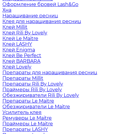
Оформление бровей Lash&Go
Хна
Наращивание ресниц
Клея для наращивания ресниц
Клей Millit
Клей Rili By Lovely
Клей Le Maitre
Клей LASHY
Клей Enigma
Клей Be Perfect
Клей BARBARA
Клей Lovely
Препараты для наращивания ресниц
Препараты Millit
Препараты Rili By Lovely
Праймеры Rili By Lovely
Обезжириватели Rili By Lovely
Препараты Le Maitre
Обезжириватели Le Maitre
Усилитель клея
Ремуверы Le Maitre
Праймеры Le Maitre
Препараты LASHY