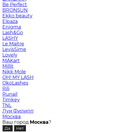
Be Perfect
BRONSUN
Ekko beauty
Elpaza
Enigma
Lash&Go
LASHY
Le Maitre
LevisSime
Lovely
MAKart
Millit
Nikk Mole
OH! MY LASH
OkoLashes
Rili
Runail
Timkey
TNL
Луи Филипп
Москва
Ваш город
Москва
?