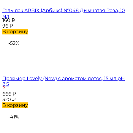
Гель-лак ARBIX (Арбикс) №048 Дымчатая Роза, 10
мл
160
₽
96
₽
В корзину
-52%
Праймер Lovely (New) с ароматом лотос, 15 мл pH
8.5
2
666
₽
320
₽
В корзину
-41%