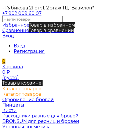
- Рябикова 21 стр1, 2 этаж ТЦ "Вавилон"
+7 902 009 60 07
Избранное
Товар в избранном
Сравнение
Товар в сравнении
Вход
Вход
Регистрация
0
Корзина
0
₽
(пусто)
Товар в корзине!
Каталог товаров
Каталог товаров
Оформление бровей
Пинцеты
Кисти
Расходники разные для бровей
BRONSUN для ресниц и бровей
Уходовая косметика