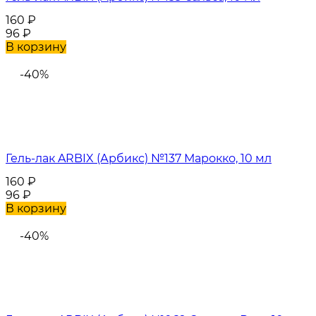
160
₽
96
₽
В корзину
-40%
Гель-лак ARBIX (Арбикс) №137 Марокко, 10 мл
160
₽
96
₽
В корзину
-40%