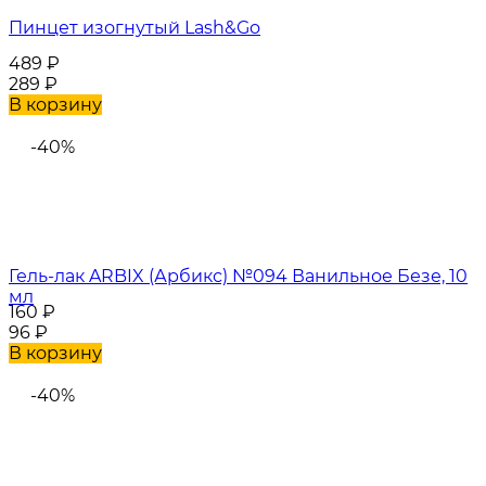
Пинцет изогнутый Lash&Go
489
₽
289
₽
В корзину
-40%
Гель-лак ARBIX (Арбикс) №094 Ванильное Безе, 10
мл
160
₽
96
₽
В корзину
-40%