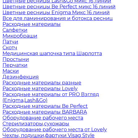
Цветные ресницы Lash&Go микс 16 линий
Цветные ресницы Be Perfect микс 16 линий
Цветные ресницы Enigma Микс 16 линий
Все для ламинирования и ботокса ресниц
Расходные материалы
Салфетки
Микробраши
Патчи
Скотч
Медицинская шапочка типа Шарлотта
Простыни
Перчатки
Маски
Дезинфекция
Расходные материалы разные
Расходные материалы Lovely
Расходные материалы от PRO Взгляд
(Enigma,Lash&Go)
Расходные материалы Be Perfect
Расходные материалы BARBARA
Оборудование рабочего места
Стерилизаторы,сухожары
Оборудование рабочего места от Lovely
Чехлы, подушки,фартуки Visag Style