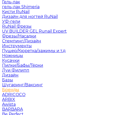
Гель-лак
гель-лак Shimeria
Кисти RuNail
Дизайн для ногтей RuNail
УФ-гели
RuNail Фрезы
UV BUILDER GEL Runail Expert
Фрезы/Насадки
Стемпинг/Дизайн
Инструменты
Пушер/Кюретка/зажимы и т.д
Ножницы
Кусачки
Пилки/Бафы/Тёрки
Луи Филипп
Дизайн
Базы
Шугаринг/Ваксинг
Бренды
ADRICOCO
ARBIX
Awista
BARBARA
Be Perfect