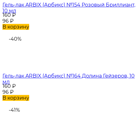
Гель-лак ARBIX (Арбикс) №154 Розовый Бриллиант,
10 мл
160
₽
96
₽
В корзину
-40%
Гель-лак ARBIX (Арбикс) №164 Долина Гейзеров, 10
мл
160
₽
96
₽
В корзину
-41%