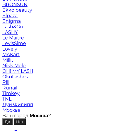
BRONSUN
Ekko beauty
Elpaza
Enigma
Lash&Go
LASHY
Le Maitre
LevisSime
Lovely
MAKart
Millit
Nikk Mole
OH! MY LASH
OkoLashes
Rili
Runail
Timkey
TNL
Луи Филипп
Москва
Ваш город
Москва
?