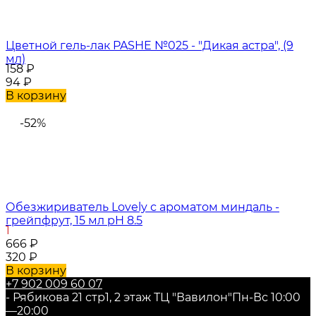
Цветной гель-лак PASHE №025 - "Дикая астра", (9
мл)
158
₽
94
₽
В корзину
-52%
Обезжириватель Lovely с ароматом миндаль -
грейпфрут, 15 мл pH 8.5
1
666
₽
320
₽
В корзину
+7 902 009 60 07
- Рябикова 21 стр1, 2 этаж ТЦ "Вавилон"
Пн-Вс 10:00
—20:00