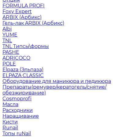
FORMULA PROFI
Foxy Expert
ARBIX (Арбикс)
Гель-лак ARBIX (Арбикс)
Albi
YUME
TNL
TNL Типсы\формы
PASHE
ADRICOCO
POLE
Elpaza (Эльпаза)
ELPAZA CLASSIC
Оборудование для маникюра и педикюра
Препараты(ремувер/кератогель/снятие/
обезжиривание)
Cosmoprofi
Масла
Расходники
Наращивание
Кисти
Runail
Топы ruNail