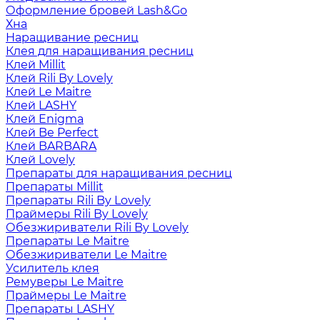
Оформление бровей Lash&Go
Хна
Наращивание ресниц
Клея для наращивания ресниц
Клей Millit
Клей Rili By Lovely
Клей Le Maitre
Клей LASHY
Клей Enigma
Клей Be Perfect
Клей BARBARA
Клей Lovely
Препараты для наращивания ресниц
Препараты Millit
Препараты Rili By Lovely
Праймеры Rili By Lovely
Обезжириватели Rili By Lovely
Препараты Le Maitre
Обезжириватели Le Maitre
Усилитель клея
Ремуверы Le Maitre
Праймеры Le Maitre
Препараты LASHY