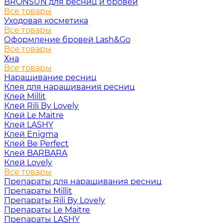
BRONSUN для ресниц и бровей
Все товары
Уходовая косметика
Все товары
Оформление бровей Lash&Go
Все товары
Хна
Все товары
Наращивание ресниц
Клея для наращивания ресниц
Клей Millit
Клей Rili By Lovely
Клей Le Maitre
Клей LASHY
Клей Enigma
Клей Be Perfect
Клей BARBARA
Клей Lovely
Все товары
Препараты для наращивания ресниц
Препараты Millit
Препараты Rili By Lovely
Препараты Le Maitre
Препараты LASHY