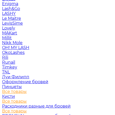
Enigma
Lash&Go
LASHY
Le Maitre
LevisSime
Lovely
MAKart
Millit
Nikk Mole
OH! MY LASH
OkoLashes
Rili
Runail
Timkey
TNL
Луи Филипп
Оформление бровей
Пинцеты
Все товары
Кисти
Все товары
Расходники разные для бровей
Все товары