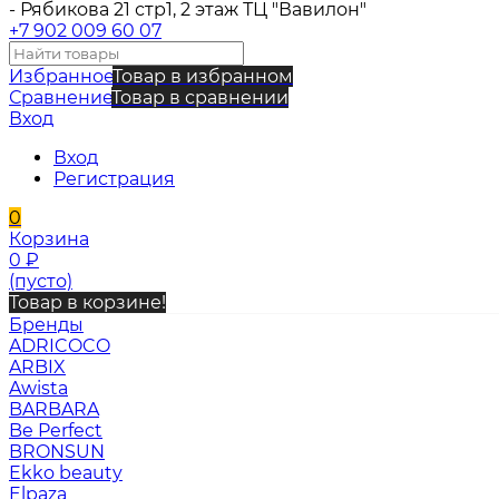
- Рябикова 21 стр1, 2 этаж ТЦ "Вавилон"
+7 902 009 60 07
Избранное
Товар в избранном
Сравнение
Товар в сравнении
Вход
Вход
Регистрация
0
Корзина
0
₽
(пусто)
Товар в корзине!
Бренды
ADRICOCO
ARBIX
Awista
BARBARA
Be Perfect
BRONSUN
Ekko beauty
Elpaza