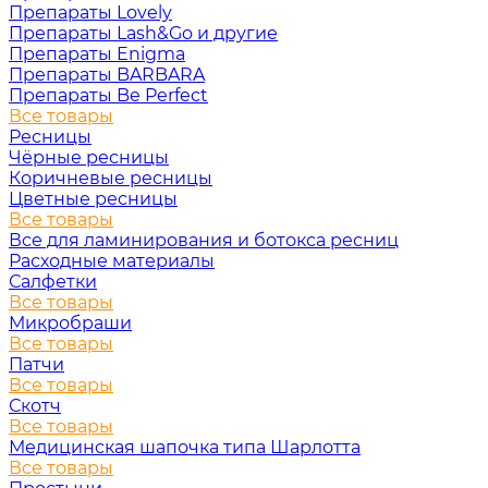
Препараты Lovely
Препараты Lash&Go и другие
Препараты Enigma
Препараты BARBARA
Препараты Be Perfect
Все товары
Ресницы
Чёрные ресницы
Коричневые ресницы
Цветные ресницы
Все товары
Все для ламинирования и ботокса ресниц
Расходные материалы
Салфетки
Все товары
Микробраши
Все товары
Патчи
Все товары
Скотч
Все товары
Медицинская шапочка типа Шарлотта
Все товары