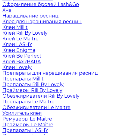
Оформление бровей Lash&Go
Хна
Наращивание ресниц
Клея для наращивания ресниц
Клей Millit
Клей Rili By Lovely
Клей Le Maitre
Клей LASHY
Клей Enigma
Клей Be Perfect
Клей BARBARA
Клей Lovely
Препараты для наращивания ресниц
Препараты Millit
Препараты Rili By Lovely
Праймеры Rili By Lovely
Обезжириватели Rili By Lovely
Препараты Le Maitre
Обезжириватели Le Maitre
Усилитель клея
Ремуверы Le Maitre
Праймеры Le Maitre
Препараты LASHY