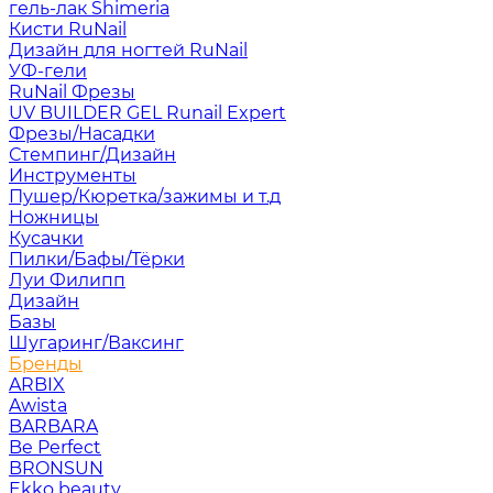
гель-лак Shimeria
Кисти RuNail
Дизайн для ногтей RuNail
УФ-гели
RuNail Фрезы
UV BUILDER GEL Runail Expert
Фрезы/Насадки
Стемпинг/Дизайн
Инструменты
Пушер/Кюретка/зажимы и т.д
Ножницы
Кусачки
Пилки/Бафы/Тёрки
Луи Филипп
Дизайн
Базы
Шугаринг/Ваксинг
Бренды
ARBIX
Awista
BARBARA
Be Perfect
BRONSUN
Ekko beauty