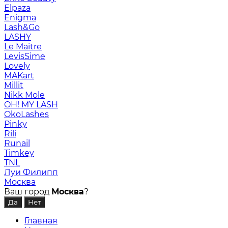
Elpaza
Enigma
Lash&Go
LASHY
Le Maitre
LevisSime
Lovely
MAKart
Millit
Nikk Mole
OH! MY LASH
OkoLashes
Pinky
Rili
Runail
Timkey
TNL
Луи Филипп
Москва
Ваш город
Москва
?
Главная