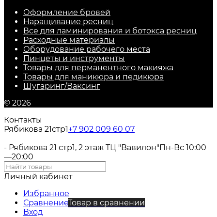
Оформление бровей
Наращивание ресниц
Все для ламинирования и ботокса ресниц
Расходные материалы
Оборудование рабочего места
Пинцеты и инструменты
Товары для перманентного макияжа
Товары для маникюра и педикюра
Шугаринг/Ваксинг
© 2026
Контакты
Рябикова 21стр1
+7 902 009 60 07
- Рябикова 21 стр1, 2 этаж ТЦ "Вавилон"
Пн-Вс 10:00
—20:00
Личный кабинет
Избранное
Сравнение
Товар в сравнении
Вход