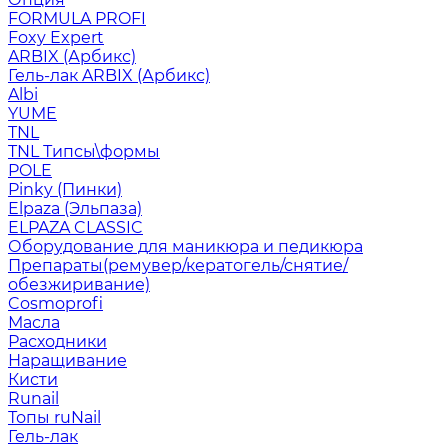
FORMULA PROFI
Foxy Expert
ARBIX (Арбикс)
Гель-лак ARBIX (Арбикс)
Albi
YUME
TNL
TNL Типсы\формы
POLE
Pinky (Пинки)
Elpaza (Эльпаза)
ELPAZA CLASSIC
Оборудование для маникюра и педикюра
Препараты(ремувер/кератогель/снятие/
обезжиривание)
Cosmoprofi
Масла
Расходники
Наращивание
Кисти
Runail
Топы ruNail
Гель-лак