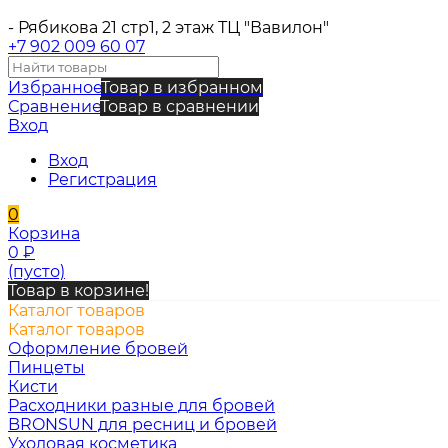
- Рябикова 21 стр1, 2 этаж ТЦ "Вавилон"
+7 902 009 60 07
Избранное
Товар в избранном
Сравнение
Товар в сравнении
Вход
Вход
Регистрация
0
Корзина
0
₽
(пусто)
Товар в корзине!
Каталог товаров
Каталог товаров
Оформление бровей
Пинцеты
Кисти
Расходники разные для бровей
BRONSUN для ресниц и бровей
Уходовая косметика