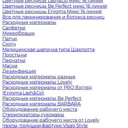
Цветные ресницы Lash&Go микс 16 линий
Цветные ресницы Be Perfect микс 16 линий
Цветные ресницы Enigma Микс 16 линий
Все для ламинирования и ботокса ресниц
Расходные материалы
Салфетки
Микробраши
Патчи
Скотч
Медицинская шапочка типа Шарлотта
Простыни
Перчатки
Маски
Дезинфекция
Расходные материалы разные
Расходные материалы Lovely
Расходные материалы от PRO Взгляд
(Enigma,Lash&Go)
Расходные материалы Be Perfect
Расходные материалы BARBARA
Оборудование рабочего места
Стерилизаторы,сухожары
Оборудование рабочего места от Lovely
Чехлы, подушки,фартуки Visag Style