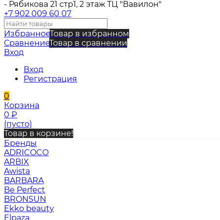
- Рябикова 21 стр1, 2 этаж ТЦ "Вавилон"
+7 902 009 60 07
Избранное
Товар в избранном
Сравнение
Товар в сравнении
Вход
Вход
Регистрация
0
Корзина
0
₽
(пусто)
Товар в корзине!
Бренды
ADRICOCO
ARBIX
Awista
BARBARA
Be Perfect
BRONSUN
Ekko beauty
Elpaza