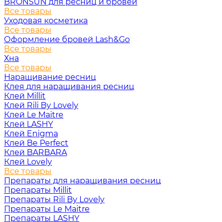
BRONSUN для ресниц и бровей
Все товары
Уходовая косметика
Все товары
Оформление бровей Lash&Go
Все товары
Хна
Все товары
Наращивание ресниц
Клея для наращивания ресниц
Клей Millit
Клей Rili By Lovely
Клей Le Maitre
Клей LASHY
Клей Enigma
Клей Be Perfect
Клей BARBARA
Клей Lovely
Все товары
Препараты для наращивания ресниц
Препараты Millit
Препараты Rili By Lovely
Препараты Le Maitre
Препараты LASHY