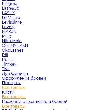
Enigma
Lash&Go
LASHY
Le Maitre
LevisSime
Lovely
MAKart
Millit
Nikk Mole
OH! MY LASH
OkoLashes
Rili
Runail
Timkey
TNL
Луи Филипп
Оформление бровей
Пинцеты
Все товары
Кисти
Все товары
Расходники разные для бровей
Все товары