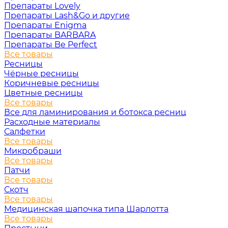
Препараты Lovely
Препараты Lash&Go и другие
Препараты Enigma
Препараты BARBARA
Препараты Be Perfect
Все товары
Ресницы
Чёрные ресницы
Коричневые ресницы
Цветные ресницы
Все товары
Все для ламинирования и ботокса ресниц
Расходные материалы
Салфетки
Все товары
Микробраши
Все товары
Патчи
Все товары
Скотч
Все товары
Медицинская шапочка типа Шарлотта
Все товары