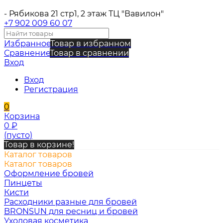
- Рябикова 21 стр1, 2 этаж ТЦ "Вавилон"
+7 902 009 60 07
Избранное
Товар в избранном
Сравнение
Товар в сравнении
Вход
Вход
Регистрация
0
Корзина
0
₽
(пусто)
Товар в корзине!
Каталог товаров
Каталог товаров
Оформление бровей
Пинцеты
Кисти
Расходники разные для бровей
BRONSUN для ресниц и бровей
Уходовая косметика