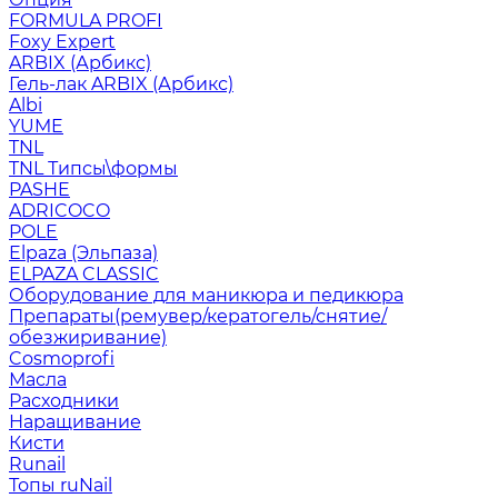
FORMULA PROFI
Foxy Expert
ARBIX (Арбикс)
Гель-лак ARBIX (Арбикс)
Albi
YUME
TNL
TNL Типсы\формы
PASHE
ADRICOCO
POLE
Elpaza (Эльпаза)
ELPAZA CLASSIC
Оборудование для маникюра и педикюра
Препараты(ремувер/кератогель/снятие/
обезжиривание)
Cosmoprofi
Масла
Расходники
Наращивание
Кисти
Runail
Топы ruNail