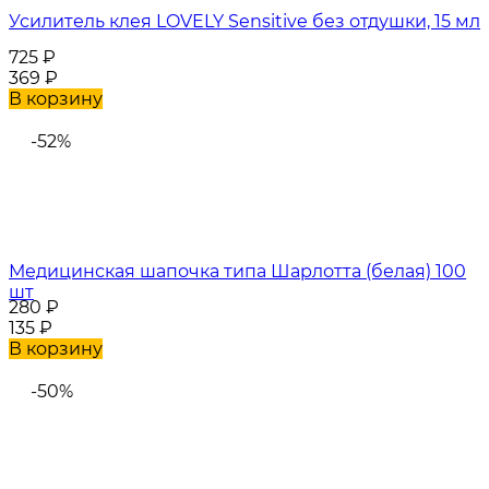
Усилитель клея LOVELY Sensitive без отдушки, 15 мл
725
₽
369
₽
В корзину
-52%
Медицинская шапочка типа Шарлотта (белая) 100
шт
280
₽
135
₽
В корзину
-50%