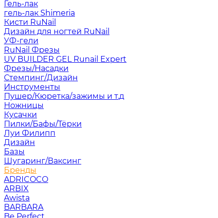
Гель-лак
гель-лак Shimeria
Кисти RuNail
Дизайн для ногтей RuNail
УФ-гели
RuNail Фрезы
UV BUILDER GEL Runail Expert
Фрезы/Насадки
Стемпинг/Дизайн
Инструменты
Пушер/Кюретка/зажимы и т.д
Ножницы
Кусачки
Пилки/Бафы/Тёрки
Луи Филипп
Дизайн
Базы
Шугаринг/Ваксинг
Бренды
ADRICOCO
ARBIX
Awista
BARBARA
Be Perfect