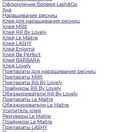
Оформление бровей Lash&Go
Хна
Наращивание ресниц
Клея для наращивания ресниц
Клей Millit
Клей Rili By Lovely
Клей Le Maitre
Клей LASHY
Клей Enigma
Клей Be Perfect
Клей BARBARA
Клей Lovely
Препараты для наращивания ресниц
Препараты Millit
Препараты Rili By Lovely
Праймеры Rili By Lovely
Обезжириватели Rili By Lovely
Препараты Le Maitre
Обезжириватели Le Maitre
Усилитель клея
Ремуверы Le Maitre
Праймеры Le Maitre
Препараты LASHY