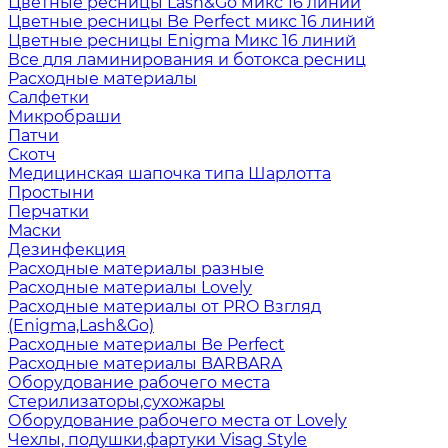
Цветные ресницы Lash&Go микс 16 линий
Цветные ресницы Be Perfect микс 16 линий
Цветные ресницы Enigma Микс 16 линий
Все для ламинирования и ботокса ресниц
Расходные материалы
Салфетки
Микробраши
Патчи
Скотч
Медицинская шапочка типа Шарлотта
Простыни
Перчатки
Маски
Дезинфекция
Расходные материалы разные
Расходные материалы Lovely
Расходные материалы от PRO Взгляд
(Enigma,Lash&Go)
Расходные материалы Be Perfect
Расходные материалы BARBARA
Оборудование рабочего места
Стерилизаторы,сухожары
Оборудование рабочего места от Lovely
Чехлы, подушки,фартуки Visag Style