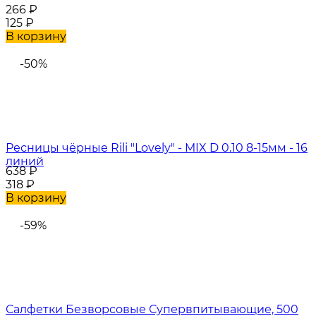
266
₽
125
₽
В корзину
-50%
Ресницы чёрные Rili "Lovely" - MIX D 0.10 8-15мм - 16
линий
638
₽
318
₽
В корзину
-59%
Салфетки Безворсовые Супервпитывающие, 500