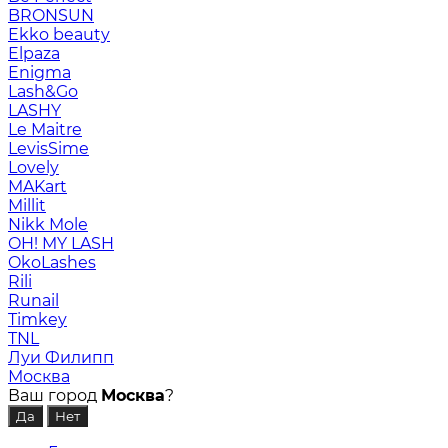
BRONSUN
Ekko beauty
Elpaza
Enigma
Lash&Go
LASHY
Le Maitre
LevisSime
Lovely
MAKart
Millit
Nikk Mole
OH! MY LASH
OkoLashes
Rili
Runail
Timkey
TNL
Луи Филипп
Москва
Ваш город
Москва
?