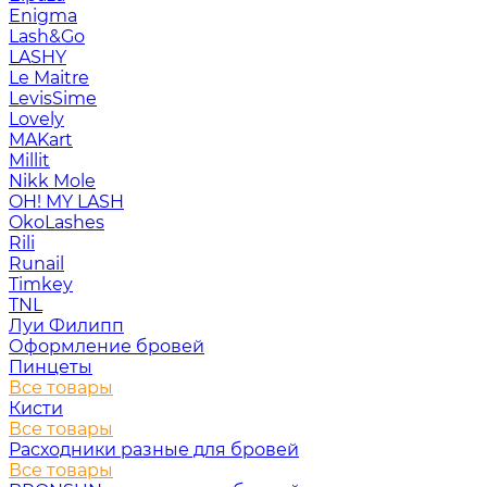
Enigma
Lash&Go
LASHY
Le Maitre
LevisSime
Lovely
MAKart
Millit
Nikk Mole
OH! MY LASH
OkoLashes
Rili
Runail
Timkey
TNL
Луи Филипп
Оформление бровей
Пинцеты
Все товары
Кисти
Все товары
Расходники разные для бровей
Все товары