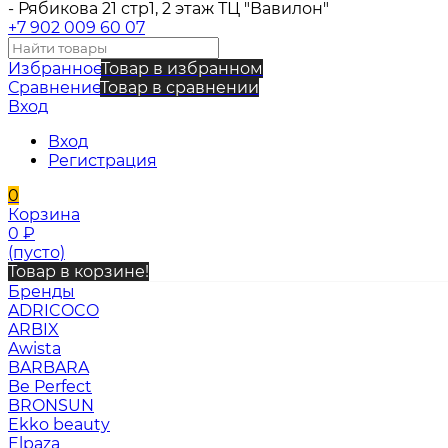
- Рябикова 21 стр1, 2 этаж ТЦ "Вавилон"
+7 902 009 60 07
Избранное
Товар в избранном
Сравнение
Товар в сравнении
Вход
Вход
Регистрация
0
Корзина
0
₽
(пусто)
Товар в корзине!
Бренды
ADRICOCO
ARBIX
Awista
BARBARA
Be Perfect
BRONSUN
Ekko beauty
Elpaza