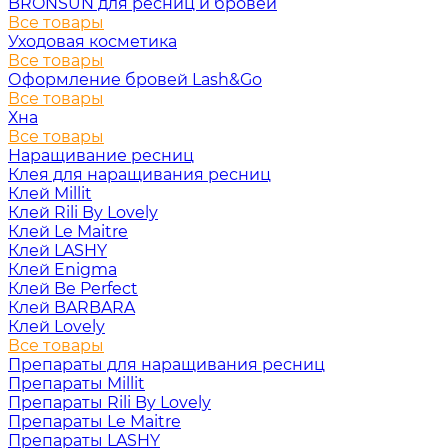
BRONSUN для ресниц и бровей
Все товары
Уходовая косметика
Все товары
Оформление бровей Lash&Go
Все товары
Хна
Все товары
Наращивание ресниц
Клея для наращивания ресниц
Клей Millit
Клей Rili By Lovely
Клей Le Maitre
Клей LASHY
Клей Enigma
Клей Be Perfect
Клей BARBARA
Клей Lovely
Все товары
Препараты для наращивания ресниц
Препараты Millit
Препараты Rili By Lovely
Препараты Le Maitre
Препараты LASHY