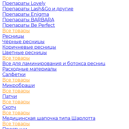
Препараты Lovely
Препараты Lash&Go и другие
Препараты Enigma
Препараты BARBARA
Препараты Be Perfect
Все товары
Ресницы
Чёрные ресницы
Коричневые ресницы
Цветные ресницы
Все товары
Все для ламинирования и ботокса ресниц
Расходные материалы
Салфетки
Все товары
Микробраши
Все товары
Патчи
Все товары
Скотч
Все товары
Медицинская шапочка типа Шарлотта
Все товары