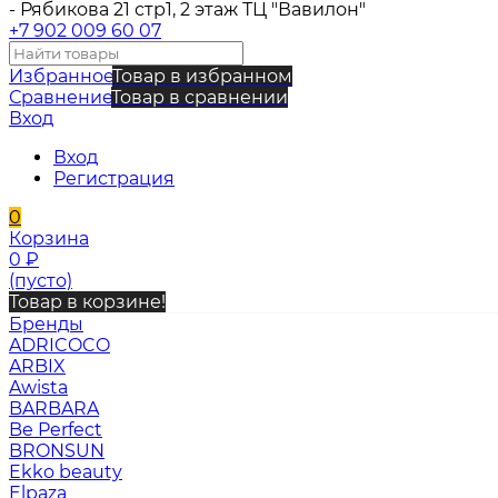
- Рябикова 21 стр1, 2 этаж ТЦ "Вавилон"
+7 902 009 60 07
Избранное
Товар в избранном
Сравнение
Товар в сравнении
Вход
Вход
Регистрация
0
Корзина
0
₽
(пусто)
Товар в корзине!
Бренды
ADRICOCO
ARBIX
Awista
BARBARA
Be Perfect
BRONSUN
Ekko beauty
Elpaza