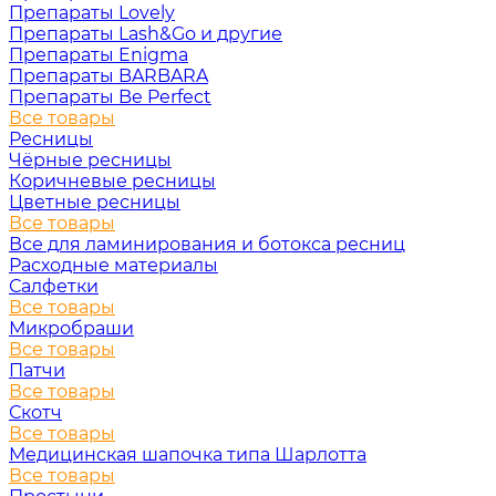
Препараты Lovely
Препараты Lash&Go и другие
Препараты Enigma
Препараты BARBARA
Препараты Be Perfect
Все товары
Ресницы
Чёрные ресницы
Коричневые ресницы
Цветные ресницы
Все товары
Все для ламинирования и ботокса ресниц
Расходные материалы
Салфетки
Все товары
Микробраши
Все товары
Патчи
Все товары
Скотч
Все товары
Медицинская шапочка типа Шарлотта
Все товары