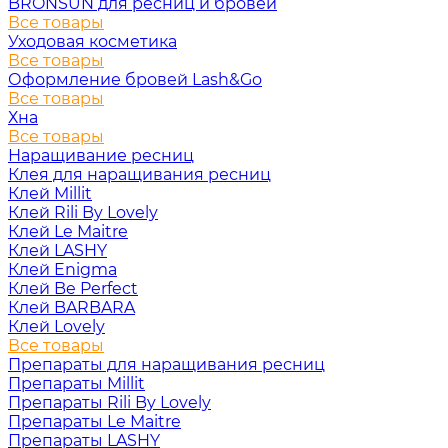
BRONSUN для ресниц и бровей
Все товары
Уходовая косметика
Все товары
Оформление бровей Lash&Go
Все товары
Хна
Все товары
Наращивание ресниц
Клея для наращивания ресниц
Клей Millit
Клей Rili By Lovely
Клей Le Maitre
Клей LASHY
Клей Enigma
Клей Be Perfect
Клей BARBARA
Клей Lovely
Все товары
Препараты для наращивания ресниц
Препараты Millit
Препараты Rili By Lovely
Препараты Le Maitre
Препараты LASHY