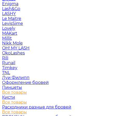
Enigma
Lash&Go
LASHY
Le Maitre
LevisSime
Lovely
MAKart
Millit
Nikk Mole
OH! MY LASH
OkoLashes
Rili
Runail
Timkey
TNL
Луи Филипп
Оформление бровей
Пинцеты
Все товары
Кисти
Все товары
Расходники разные для бровей
Все товары