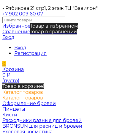
- Рябикова 21 стр1, 2 этаж ТЦ "Вавилон"
+7 902 009 60 07
Избранное
Товар в избранном
Сравнение
Товар в сравнении
Вход
Вход
Регистрация
0
Корзина
0
₽
(пусто)
Товар в корзине!
Каталог товаров
Каталог товаров
Оформление бровей
Пинцеты
Кисти
Расходники разные для бровей
BRONSUN для ресниц и бровей
Уходовая косметика