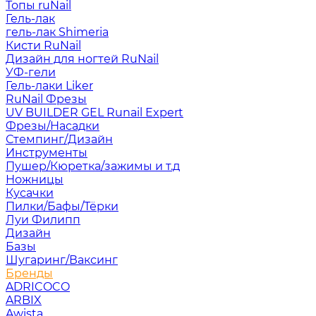
Топы ruNail
Гель-лак
гель-лак Shimeria
Кисти RuNail
Дизайн для ногтей RuNail
УФ-гели
Гель-лаки Liker
RuNail Фрезы
UV BUILDER GEL Runail Expert
Фрезы/Насадки
Стемпинг/Дизайн
Инструменты
Пушер/Кюретка/зажимы и т.д
Ножницы
Кусачки
Пилки/Бафы/Тёрки
Луи Филипп
Дизайн
Базы
Шугаринг/Ваксинг
Бренды
ADRICOCO
ARBIX
Awista