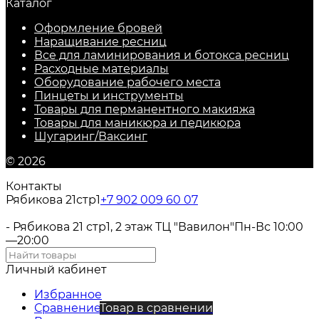
Каталог
Оформление бровей
Наращивание ресниц
Все для ламинирования и ботокса ресниц
Расходные материалы
Оборудование рабочего места
Пинцеты и инструменты
Товары для перманентного макияжа
Товары для маникюра и педикюра
Шугаринг/Ваксинг
© 2026
Контакты
Рябикова 21стр1
+7 902 009 60 07
- Рябикова 21 стр1, 2 этаж ТЦ "Вавилон"
Пн-Вс 10:00
—20:00
Личный кабинет
Избранное
Сравнение
Товар в сравнении