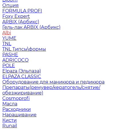
Опция
FORMULA PROFI
Foxy Expert
ARBIX (Арбикс)
Гель-лак ARBIX (Арбикс)
Albi
YUME
TNL
TNL Типсы\формы
PASHE
ADRICOCO
POLE
Elpaza (Эльпаза)
ELPAZA CLASSIC
Оборудование для маникюра и педикюра
Препараты(ремувер/кератогель/снятие/
обезжиривание)
Cosmoprofi
Масла
Расходники
Наращивание
Кисти
Runail