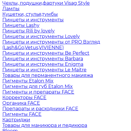
Чехлы, подушки,фартуки Visag Style
Лампы
Кушетки, стулья,тумбы
Пинцеты и инструменты
Пинцеты Lashy
Пинцеты Rili by lovely
Пинцеты и инструменты Lovely
Пинцеты и инструменты от PRO Взгляд
(Lash&Go,Vetus,VIVIENNE)
Пинцеты и инструменты Be Perfect
Пинцеты и инструменты Barbara
Пинцеты и инструменты Enigma
Пинцеты и инструменты Le Maitre
Товары для перманентного макияжа
Пигменты Etalon Mix
Пигменты для губ Etalon Mix
Пигменты и препараты FACE
Корректоры FACE
Органика FACE
Препараты и расходники FACE
Пигменты FACE
Картриджи
Товары для маникюра и педикюра
Bloom