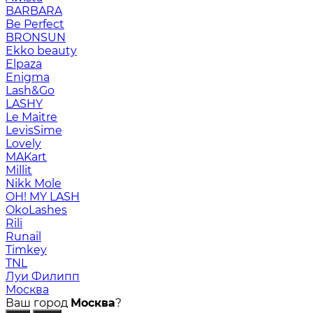
BARBARA
Be Perfect
BRONSUN
Ekko beauty
Elpaza
Enigma
Lash&Go
LASHY
Le Maitre
LevisSime
Lovely
MAKart
Millit
Nikk Mole
OH! MY LASH
OkoLashes
Rili
Runail
Timkey
TNL
Луи Филипп
Москва
Ваш город
Москва
?