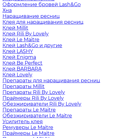
Оформление бровей Lash&Go
Хна
Наращивание ресниц
Клея для наращивания ресниц
Клей Millit
Клей Rili By Lovely
Клей Le Maitre
Клей Lash&Go и другие
Клей LASHY
Клей Enigma
Клей Be Perfect
Клей BARBARA
Клей Lovely
Препараты для наращивания ресниц
Препараты Millit
Препараты Rili By Lovely
Праймеры Rili By Lovely
Обезжириватели Rili By Lovely
Препараты Le Maitre
Обезжириватели Le Maitre
Усилитель клея
Ремуверы Le Maitre
Праймеры Le Maitre