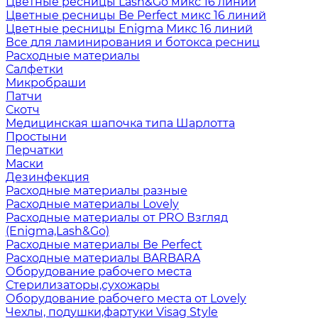
Цветные ресницы Lash&Go микс 16 линий
Цветные ресницы Be Perfect микс 16 линий
Цветные ресницы Enigma Микс 16 линий
Все для ламинирования и ботокса ресниц
Расходные материалы
Салфетки
Микробраши
Патчи
Скотч
Медицинская шапочка типа Шарлотта
Простыни
Перчатки
Маски
Дезинфекция
Расходные материалы разные
Расходные материалы Lovely
Расходные материалы от PRO Взгляд
(Enigma,Lash&Go)
Расходные материалы Be Perfect
Расходные материалы BARBARA
Оборудование рабочего места
Стерилизаторы,сухожары
Оборудование рабочего места от Lovely
Чехлы, подушки,фартуки Visag Style