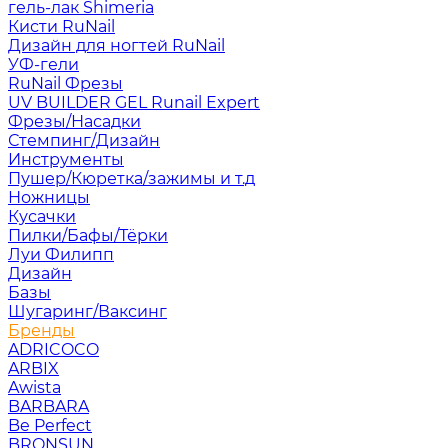
гель-лак Shimeria
Кисти RuNail
Дизайн для ногтей RuNail
УФ-гели
RuNail Фрезы
UV BUILDER GEL Runail Expert
Фрезы/Насадки
Стемпинг/Дизайн
Инструменты
Пушер/Кюретка/зажимы и т.д
Ножницы
Кусачки
Пилки/Бафы/Тёрки
Луи Филипп
Дизайн
Базы
Шугаринг/Ваксинг
Бренды
ADRICOCO
ARBIX
Awista
BARBARA
Be Perfect
BRONSUN