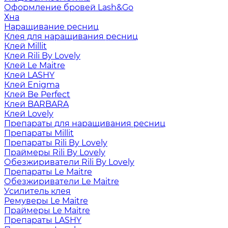
Оформление бровей Lash&Go
Хна
Наращивание ресниц
Клея для наращивания ресниц
Клей Millit
Клей Rili By Lovely
Клей Le Maitre
Клей LASHY
Клей Enigma
Клей Be Perfect
Клей BARBARA
Клей Lovely
Препараты для наращивания ресниц
Препараты Millit
Препараты Rili By Lovely
Праймеры Rili By Lovely
Обезжириватели Rili By Lovely
Препараты Le Maitre
Обезжириватели Le Maitre
Усилитель клея
Ремуверы Le Maitre
Праймеры Le Maitre
Препараты LASHY