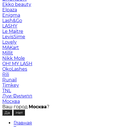
Ekko beauty
Elpaza
Enigma
Lash&Go
LASHY
Le Maitre
LevisSime
Lovely
MAKart
Millit
Nikk Mole
OH! MY LASH
OkoLashes
Rili
Runail
Timkey
TNL
Луи Филипп
Москва
Ваш город
Москва
?
Главная