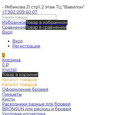
- Рябикова 21 стр1, 2 этаж ТЦ "Вавилон"
+7 902 009 60 07
Избранное
Товар в избранном
Сравнение
Товар в сравнении
Вход
Вход
Регистрация
0
Корзина
0
₽
(пусто)
Товар в корзине!
Каталог товаров
Каталог товаров
Оформление бровей
Пинцеты
Кисти
Расходники разные для бровей
BRONSUN для ресниц и бровей
Уходовая косметика