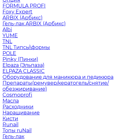
FORMULA PROFI
Foxy Expert
ARBIX (Арбикс)
Гель-лак ARBIX (Арбикс)
Albi
YUME
TNL
TNL Типсы\формы
POLE
Pinky (Пинки)
Elpaza (Эльпаза)
ELPAZA CLASSIC
Оборудование для маникюра и педикюра
Препараты(ремувер/кератогель/снятие/
обезжиривание)
Cosmoprofi
Масла
Расходники
Наращивание
Кисти
Runail
Топы ruNail
Гель-лак